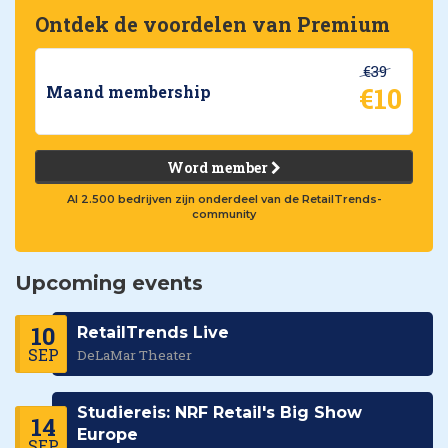
Ontdek de voordelen van Premium
€39
€10
Maand membership
Word member
Al 2.500 bedrijven zijn onderdeel van de RetailTrends-
community
Upcoming events
10
RetailTrends Live
SEP
DeLaMar Theater
Studiereis: NRF Retail's Big Show
14
Europe
SEP