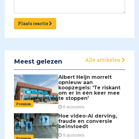
Plaats reactie
Alle artikelen
Meest gelezen
Albert Heijn morrelt
opnieuw aan
koopzegels: 'Te riskant
om er in één keer mee
te stoppen'
Premium
5 minuten
Hoe video-AI derving,
fraude en conversie
beïnvloedt
5 minuten
Premium