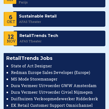
Parijs
6
Sustainable Retail
OKT
AFAS Theater
12
RetailTrends Tech
NOV
AFAS Theater
RetailTrends Jobs
State of Art Designer
Redman Europe Sales Developer (Europe)
MS Mode Storemanager
Dura Vermeer Uitvoerder GWW Amsterdam
Dura Vermeer Uitvoerder Civiel Nijmegen
Duifhuizen Verkoopmedewerker Ridderkerk
EK Retail Customer Support Omnichannel