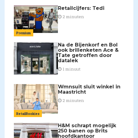
Retailcijfers: Tedi
2 minuten
Premium
Na de Bijenkorf en Bol
ook brillenketen Ace &
Tate getroffen door
datalek
1 minuut
Wmnsuit sluit winkel in
Maastricht
2 minuten
RetailRookies
H&M schrapt mogelijk
250 banen op Brits
hoofdkantoor