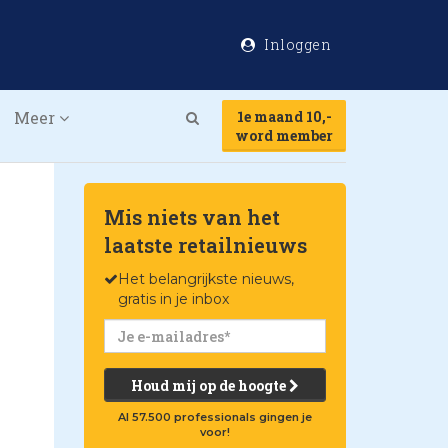
Inloggen
Meer
1e maand 10,-
Search
word member
Mis niets van het
laatste retailnieuws
Het belangrijkste nieuws,
gratis in je inbox
Houd mij op de hoogte
Al 57.500 professionals gingen je
voor!