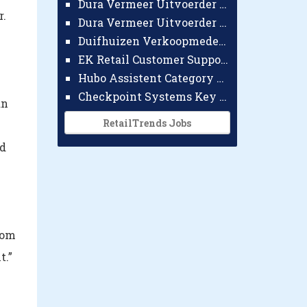
Dura Vermeer Uitvoerder GWW Amsterdam
r.
Dura Vermeer Uitvoerder Civiel Nijmegen
Duifhuizen Verkoopmedewerker Ridderkerk
EK Retail Customer Support Omnichannel
Hubo Assistent Category Manager
Checkpoint Systems Key Accountmanager Benelux
an
RetailTrends Jobs
nd
 om
t.”