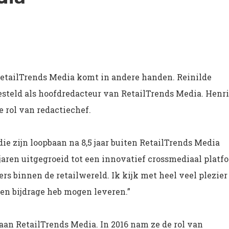
RetailTrends Media komt in andere handen. Reinilde
gesteld als hoofdredacteur van RetailTrends Media. Henr
 de rol van redactiechef.
ie zijn loopbaan na 8,5 jaar buiten RetailTrends Media
 jaren uitgegroeid tot een innovatief crossmediaal platf
binnen de retailwereld. Ik kijk met heel veel plezier
een bijdrage heb mogen leveren.”
n aan RetailTrends Media. In 2016 nam ze de rol van