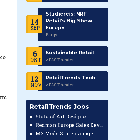
Studiereis: NRF
14
Retail's Big Show
SEP
Europe
Parijs
6
Sustainable Retail
ico
OKT
AFAS Theater
12
RetailTrends Tech
NOV
AFAS Theater
orm
RetailTrends Jobs
State of Art Designer
Redman Europe Sales Developer (Europe)
MS Mode Storemanager