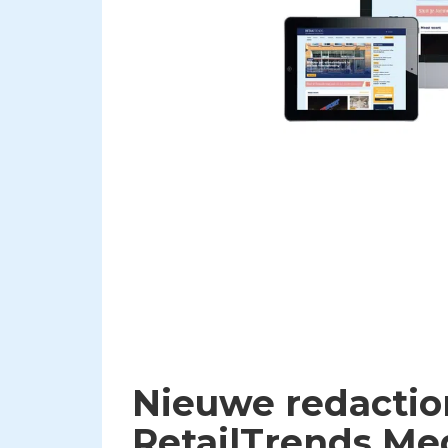
Nieuwe redaction
RetailTrends Me