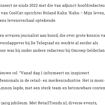
bineert ze sinds 2022 met die van adjunct-hoofdredacteu
ie van CoolCat-oprichter Roland Kahn ‘Kahn – Mijn leven,
diens levensverhaal optekende.
en ervaren journalist aan boord, die over grote kennis v
lverslaggever bij De Telegraaf en werkte al eerder als
voor was hij onder andere redacteur bij Omroep Gelderla
ieuwe rol. “Vanaf dag 1 informeert en inspireert
essionals in de retail- en merkenindustrie. Het is mooi
 Amnon legde, met een sterk team en betrouwbare conten
0-jarig jubileum. Met RetailTrends.nl, diverse events,