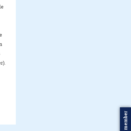
de
e
n
s
r).
Word member