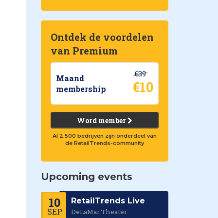
Ontdek de voordelen
van Premium
€39
Maand
€10
membership
Word member
Al 2.500 bedrijven zijn onderdeel van
de RetailTrends-community
Upcoming events
10
RetailTrends Live
SEP
DeLaMar Theater