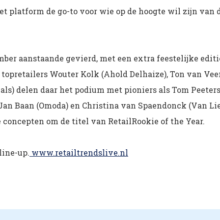
t platform de go-to voor wie op de hoogte wil zijn van 
mber aanstaande gevierd, met een extra feestelijke editi
topretailers Wouter Kolk (Ahold Delhaize), Ton van Vee
ls) delen daar het podium met pioniers als Tom Peeter
, Jan Baan (Omoda) en Christina van Spaendonck (Van Lie
e concepten om de titel van RetailRookie of the Year.
line-up.
www.retailtrendslive.nl