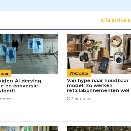
Alle artikel
Premium
mium
Van hype naar houdbaar
video-AI derving,
model: zo werken
de en conversie
retailabonnementen wél
vloedt
8 minuten
inuten