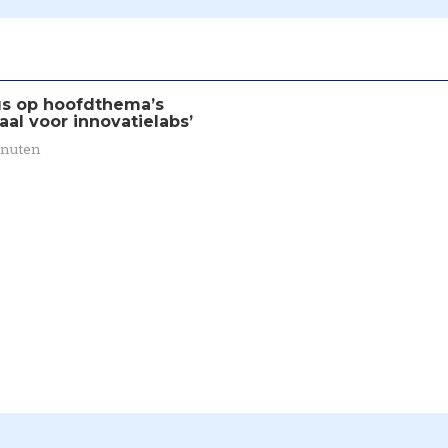
us op hoofdthema’s
aal voor innovatielabs’
inuten