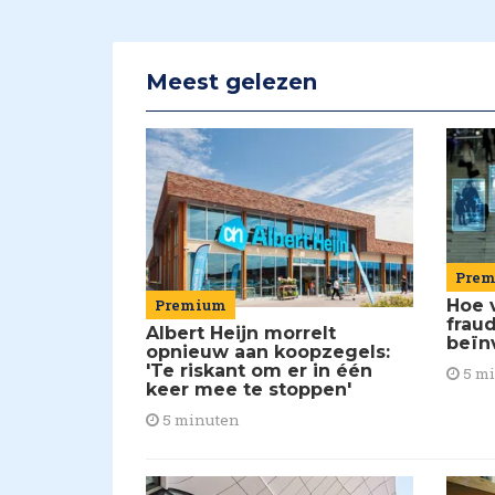
Meest gelezen
Pre
Premium
Hoe 
frau
Albert Heijn morrelt
beïn
opnieuw aan koopzegels:
'Te riskant om er in één
5 m
keer mee te stoppen'
5 minuten