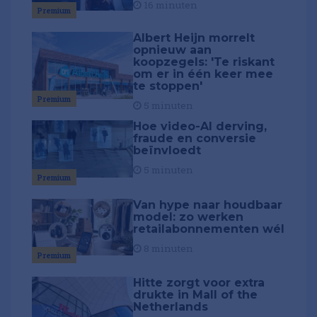
16 minuten
Premium
Albert Heijn morrelt
opnieuw aan
koopzegels: 'Te riskant
om er in één keer mee
te stoppen'
Premium
5 minuten
Hoe video-AI derving,
fraude en conversie
beïnvloedt
5 minuten
Premium
Van hype naar houdbaar
model: zo werken
retailabonnementen wél
8 minuten
Premium
Hitte zorgt voor extra
drukte in Mall of the
Netherlands