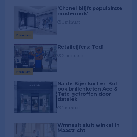
'Chanel blijft populairste
modemerk'
1 minuut
Premium
Retailcijfers: Tedi
2 minuten
Premium
Na de Bijenkorf en Bol
ook brillenketen Ace &
Tate getroffen door
datalek
1 minuut
Wmnsuit sluit winkel in
Maastricht