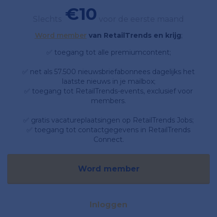
€10
Slechts
voor de eerste maand
Word member
van RetailTrends en krijg
;
✅ toegang tot alle premiumcontent;
✅ net als 57.500 nieuwsbriefabonnees dagelijks het
laatste nieuws in je mailbox;
✅ toegang tot RetailTrends-events, exclusief voor
members.
✅ gratis vacatureplaatsingen op RetailTrends Jobs;
✅ toegang tot contactgegevens in RetailTrends
Connect.
Word member
Inloggen