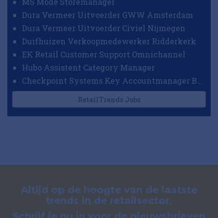
MS Mode Storemanager
Dura Vermeer Uitvoerder GWW Amsterdam
Dura Vermeer Uitvoerder Civiel Nijmegen
Duifhuizen Verkoopmedewerker Ridderkerk
EK Retail Customer Support Omnichannel
Hubo Assistent Category Manager
Checkpoint Systems Key Accountmanager Benelux
RetailTrends Jobs
Altijd op de hoogte van de laatste
trends in de retailsector.
Schrijf je nu in voor de nieuwsbrieven