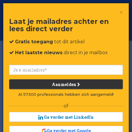
×
Toggle
Voor professionals in retail & brands
Laat je mailadres achter en
navigat
lees direct verder
Word member
Gratis toegang
tot dit artikel
Het laatste nieuws
direct in je mailbox
Aanmelden
Al 57.500 professionals hebben zich aangemeld!
of
Ga verder met LinkedIn
Ga verder met Google