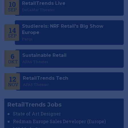
10
RetailTrends Live
SEP
DeLaMar Theater
Studiereis: NRF Retail's Big Show
14
Europe
SEP
Parijs
6
Sustainable Retail
OKT
AFAS Theater
12
RetailTrends Tech
NOV
AFAS Theater
RetailTrends Jobs
State of Art Designer
Redman Europe Sales Developer (Europe)