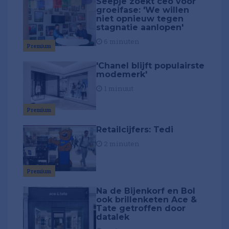
Seepje zoekt ceo voor
groeifase: 'We willen
niet opnieuw tegen
stagnatie aanlopen'
6 minuten
Premium
'Chanel blijft populairste
modemerk'
1 minuut
Premium
Retailcijfers: Tedi
2 minuten
Premium
Na de Bijenkorf en Bol
ook brillenketen Ace &
Tate getroffen door
datalek