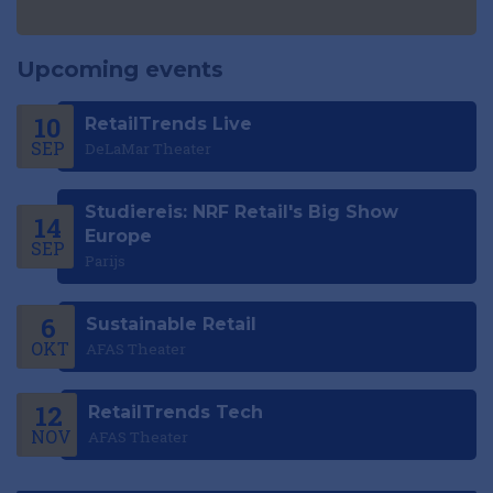
Upcoming events
10
RetailTrends Live
SEP
DeLaMar Theater
Studiereis: NRF Retail's Big Show
14
Europe
SEP
Parijs
6
Sustainable Retail
OKT
AFAS Theater
12
RetailTrends Tech
NOV
AFAS Theater