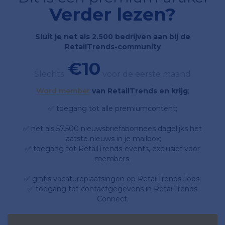
Verder lezen?
Sluit je net als 2.500 bedrijven aan bij de
RetailTrends-community
€10
Slechts
voor de eerste maand
Word member
van RetailTrends en krijg
;
✅ toegang tot alle premiumcontent;
✅ net als 57.500 nieuwsbriefabonnees dagelijks het
laatste nieuws in je mailbox;
✅ toegang tot RetailTrends-events, exclusief voor
members.
✅ gratis vacatureplaatsingen op RetailTrends Jobs;
✅ toegang tot contactgegevens in RetailTrends
Connect.