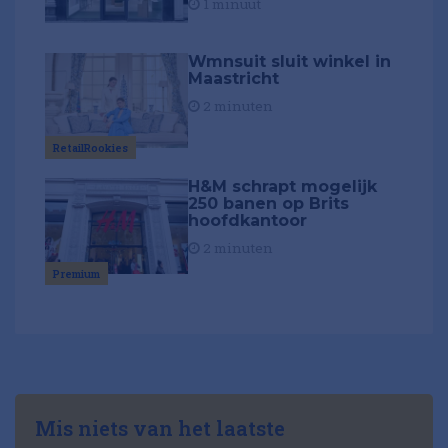
1 minuut
Wmnsuit sluit winkel in
Maastricht
2 minuten
RetailRookies
H&M schrapt mogelijk
250 banen op Brits
hoofdkantoor
2 minuten
Premium
Mis niets van het laatste