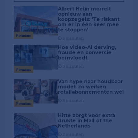
Albert Heijn morrelt
opnieuw aan
koopzegels: 'Te riskant
om er in één keer mee
te stoppen'
Premium
5 minuten
Hoe video-AI derving,
fraude en conversie
beïnvloedt
5 minuten
Premium
Van hype naar houdbaar
model: zo werken
retailabonnementen wél
8 minuten
Premium
Hitte zorgt voor extra
drukte in Mall of the
Netherlands
2 minuten