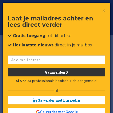
×
Toggle
Voor professionals in retail & brands
Laat je mailadres achter en
navigat
lees direct verder
Word member
Gratis toegang
tot dit artikel
Het laatste nieuws
direct in je mailbox
Aanmelden
Al 57.500 professionals hebben zich aangemeld!
of
Ga verder met LinkedIn
Ga verder met Google