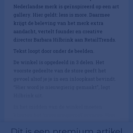
Nederlandse merk is geïnspireerd op een art
gallery. Hier geldt: less is more. Daarmee
krijgt de beleving van het merk extra
aandacht, vertelt founder en creative
director Barbara Hilbrink aan RetailTrends.
Tekst loopt door onder de beelden.
De winkel is opgedeeld in 3 delen. Het
voorste gedeelte van de store geeft het
gevoel alsof je je in een inloopkast bevindt.
“Hier word je nieuwgierig gemaakt”, legt
Hilbrink uit.
In het midden van de winkel moeten
klanten het ‘premiumgevoel’ ervaren. Hier...
Dit is een premium artikel