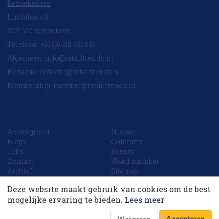
Bezoekadres
Lindelaan 8
6721 VC Bennekom
Telefoon: +31 (0) 318 431 553
Algemeen:
info@retailtrends.nl
Redactie:
redactie@retailtrends.nl
Membership:
member@retailtrends.nl
Achtergrond
Nieuws
Blogs
Columns
Jobs
Events
10 collega’s
Contact
Word member
Archief
Sitemap
Deze website maakt gebruik van cookies om de best
Korting op events
mogelijke ervaring te bieden.
Lees meer
Website is powered by
Accepteren