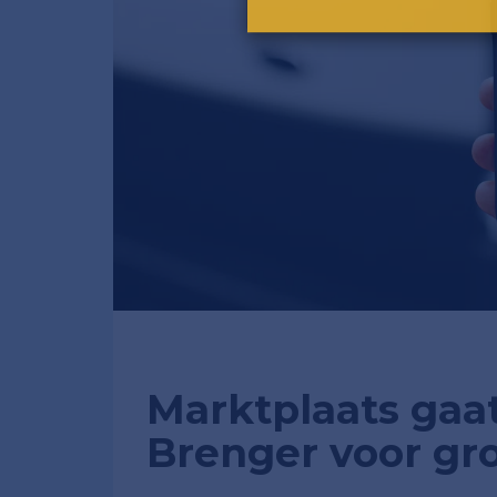
Marktplaats ga
Brenger voor gr