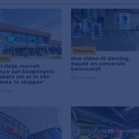
Premium
mium
Hoe video-AI derving,
fraude en conversie
t Heijn morrelt
beïnvloedt
euw aan koopzegels:
iskant om er in één
5 minuten
 mee te stoppen'
inuten