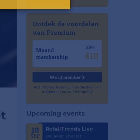
Ontdek de voordelen
van Premium
€39
Maand
€10
membership
Word member
Al 2.500 bedrijven zijn onderdeel van
de RetailTrends-community
t
Upcoming events
10
RetailTrends Live
SEP
DeLaMar Theater