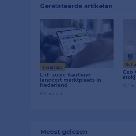
Gerelateerde artikelen
Reta
Premium
Ceo 
Lidl-zusje Kaufland
stok
lanceert marktplaats in
Nederland
2 m
1 minuut
Meest gelezen