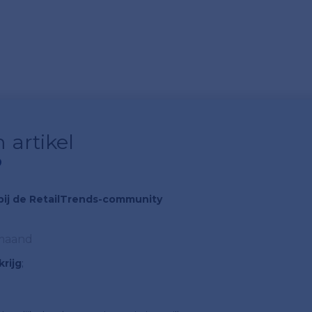
 artikel
?
n bij de RetailTrends-community
 maand
rijg
;