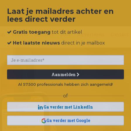
Laat je mailadres achter en
lees direct verder
um
Events
Connect
Jobs
Adverteren
Contact
Gratis toegang
tot dit artikel
Het laatste nieuws
direct in je mailbox
Aanmelden
Al 57.500 professionals hebben zich aangemeld!
of
Ga verder met LinkedIn