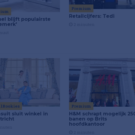
Premium
mium
Retailcijfers: Tedi
el blijft populairste
emerk'
2 minuten
nuut
ilRookies
Premium
uit sluit winkel in
H&M schrapt mogelijk 25
tricht
banen op Brits
hoofdkantoor
inuten
2 minuten