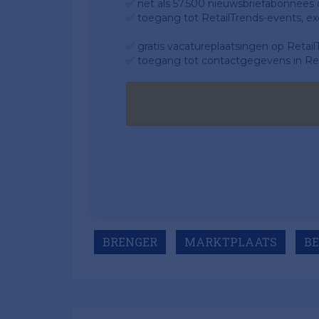
✅ net als 57.500 nieuwsbriefabonnees da
✅ toegang tot RetailTrends-events, ex
✅ gratis vacatureplaatsingen op Retail
✅ toegang tot contactgegevens in Ret
BRENGER
MARKTPLAATS
BE