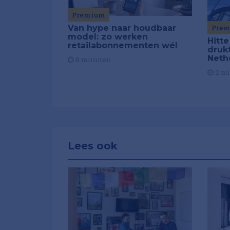
Premium
Van hype naar houdbaar
Pre
model: zo werken
Hitte
retailabonnementen wél
drukt
Neth
8 minuten
2 m
Lees ook