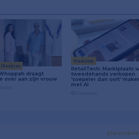
Premium
ilRookies
RetailTech: Marktplaats w
Whoppah draagt
tweedehands verkopen
je over aan zijn vrouw
'soepeler dan ooit' make
met AI
inuten
2 minuten
Alle artikel