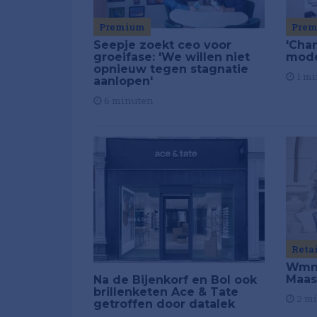
Premium
Pre
Seepje zoekt ceo voor
'Chan
groeifase: 'We willen niet
mod
opnieuw tegen stagnatie
1 mi
aanlopen'
6 minuten
Reta
Wmns
Maas
Na de Bijenkorf en Bol ook
brillenketen Ace & Tate
2 m
getroffen door datalek