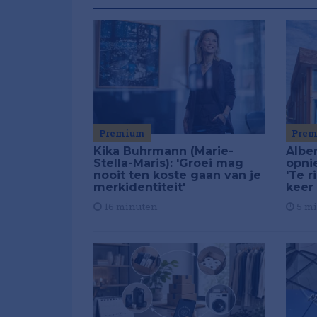
Premium
Pre
Kika Buhrmann (Marie-
Alber
Stella-Maris): 'Groei mag
opni
nooit ten koste gaan van je
'Te r
merkidentiteit'
keer
16 minuten
5 m