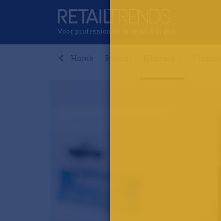
Voor professionals in retail & brands
Home
Recent
Nieuws
Premi