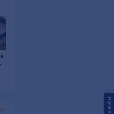
il
n
Word member
en