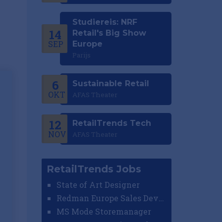
Studiereis: NRF
14
Retail's Big Show
SEP
Europe
Parijs
6
Sustainable Retail
OKT
AFAS Theater
12
RetailTrends Tech
NOV
AFAS Theater
RetailTrends Jobs
State of Art Designer
Redman Europe Sales Developer (Europe)
MS Mode Storemanager