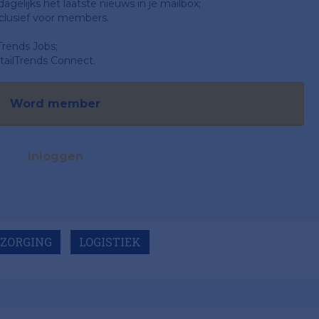
gelijks het laatste nieuws in je mailbox;
clusief voor members.
Trends Jobs;
ailTrends Connect.
Word member
Inloggen
ZORGING
LOGISTIEK