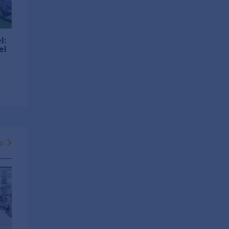
l:
el
en