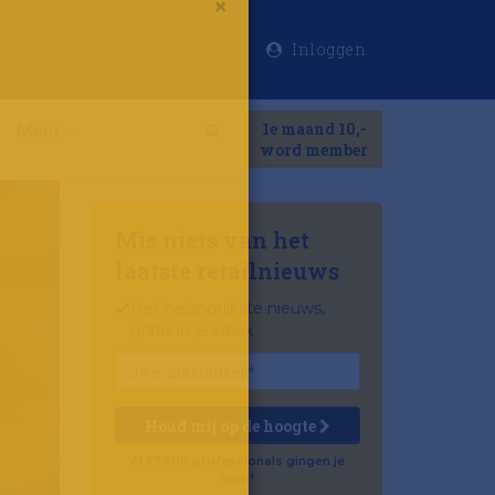
Inloggen
×
Meer
1e maand 10,-
Search
word member
Mis niets van het
laatste retailnieuws
Het belangrijkste nieuws,
gratis in je inbox
Houd mij op de hoogte
Al 57.500 professionals gingen je
voor!