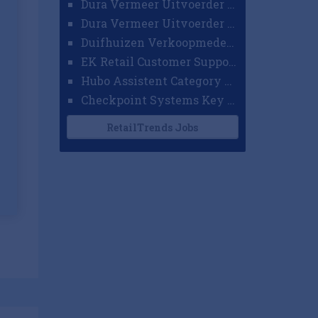
Dura Vermeer Uitvoerder GWW Amsterdam
Dura Vermeer Uitvoerder Civiel Nijmegen
Duifhuizen Verkoopmedewerker Ridderkerk
EK Retail Customer Support Omnichannel
Hubo Assistent Category Manager
Checkpoint Systems Key Accountmanager Benelux
RetailTrends Jobs