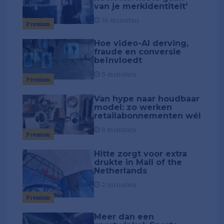
van je merkidentiteit'
16 minuten
Premium
Hoe video-AI derving,
fraude en conversie
beïnvloedt
5 minuten
Premium
Van hype naar houdbaar
model: zo werken
retailabonnementen wél
8 minuten
Premium
Hitte zorgt voor extra
drukte in Mall of the
Netherlands
2 minuten
Premium
Meer dan een