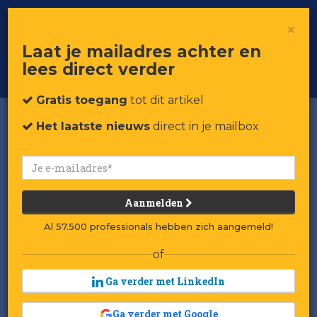
×
Toggle
Voor professionals in retail & brands
Laat je mailadres achter en
navigat
lees direct verder
Word member
Gratis toegang
tot dit artikel
Het laatste nieuws
direct in je mailbox
Aanmelden
Al 57.500 professionals hebben zich aangemeld!
of
Ga verder met LinkedIn
Ga verder met Google