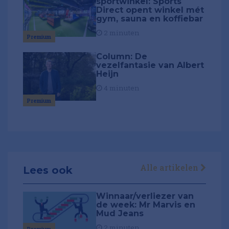
sportwinkel: Sports
Direct opent winkel mét
gym, sauna en koffiebar
2 minuten
Premium
Column: De
vezelfantasie van Albert
Heijn
4 minuten
Premium
Alle artikelen
Lees ook
Winnaar/verliezer van
de week: Mr Marvis en
Mud Jeans
2 minuten
Premium