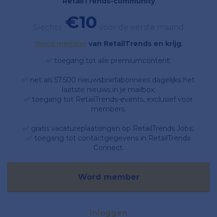
RetailTrends-community
€10
Slechts
voor de eerste maand
Word member
van RetailTrends en krijg
;
✅ toegang tot alle premiumcontent;
✅ net als 57.500 nieuwsbriefabonnees dagelijks het
laatste nieuws in je mailbox;
✅ toegang tot RetailTrends-events, exclusief voor
members.
✅ gratis vacatureplaatsingen op RetailTrends Jobs;
✅ toegang tot contactgegevens in RetailTrends
Connect.
Word member
Inloggen