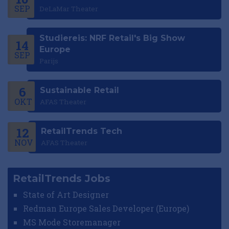
SEP
DeLaMar Theater
Studiereis: NRF Retail's Big Show
14
Europe
SEP
Parijs
6
Sustainable Retail
OKT
AFAS Theater
12
RetailTrends Tech
NOV
AFAS Theater
RetailTrends Jobs
State of Art Designer
Redman Europe Sales Developer (Europe)
MS Mode Storemanager