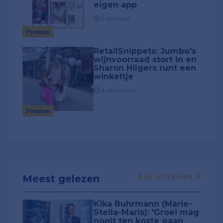
eigen app
1 minuut
Premium
RetailSnippets: Jumbo's
wijnvoorraad stort in en
Sharon Hilgers runt een
winkeltje
4 minuten
Premium
Alle artikelen
Meest gelezen
Kika Buhrmann (Marie-
Stella-Maris): 'Groei mag
nooit ten koste gaan