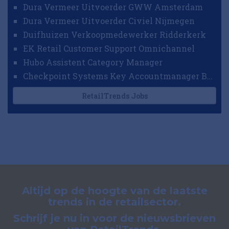
Dura Vermeer Uitvoerder GWW Amsterdam
Dura Vermeer Uitvoerder Civiel Nijmegen
Duifhuizen Verkoopmedewerker Ridderkerk
EK Retail Customer Support Omnichannel
Hubo Assistent Category Manager
Checkpoint Systems Key Accountmanager Benelux
RetailTrends Jobs
Altijd op de hoogte van de laatste
trends in de retailsector.
Schrijf je nu in voor de nieuwsbrieven