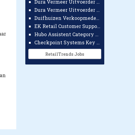
Dura Vermeer Uitvoerder GWW Amsterdam
Dura Vermeer Uitvoerder Civiel Nijmegen
Duifhuizen Verkoopmedewerker Ridderkerk
EK Retail Customer Support Omnichannel
aar
Hubo Assistent Category Manager
Checkpoint Systems Key Accountmanager Benelux
RetailTrends Jobs
kan