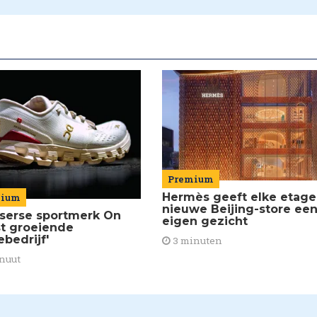
Premium
Hermès geeft elke etage
mium
nieuwe Beijing-store ee
tserse sportmerk On
eigen gezicht
st groeiende
bedrijf'
3 minuten
nuut