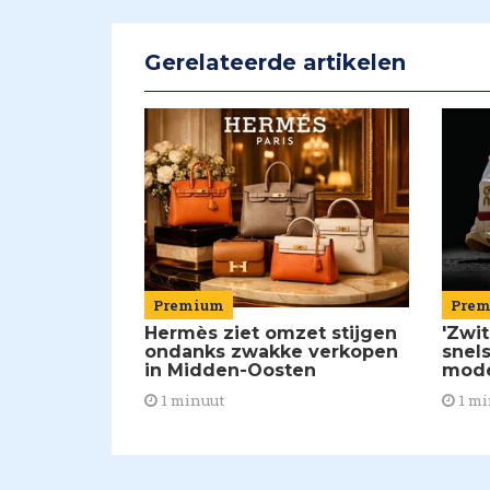
Gerelateerde artikelen
Premium
Pre
Hermès ziet omzet stijgen
'Zwi
ondanks zwakke verkopen
snel
in Midden-Oosten
mode
1 minuut
1 mi