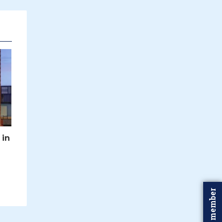
 in
n
Word member