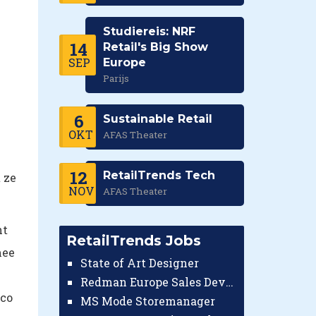
Studiereis: NRF
14
Retail's Big Show
SEP
Europe
Parijs
6
Sustainable Retail
OKT
AFAS Theater
12
RetailTrends Tech
 ze
NOV
AFAS Theater
ht
RetailTrends Jobs
mee
State of Art Designer
Redman Europe Sales Developer (Europe)
sco
MS Mode Storemanager