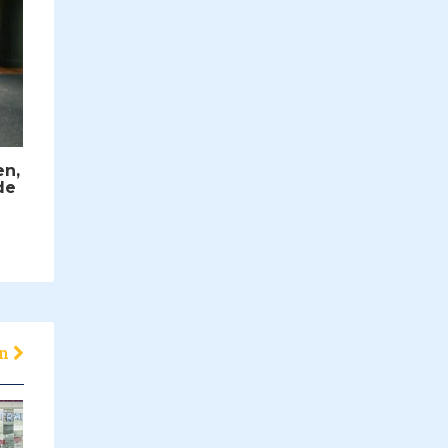
en,
de
en