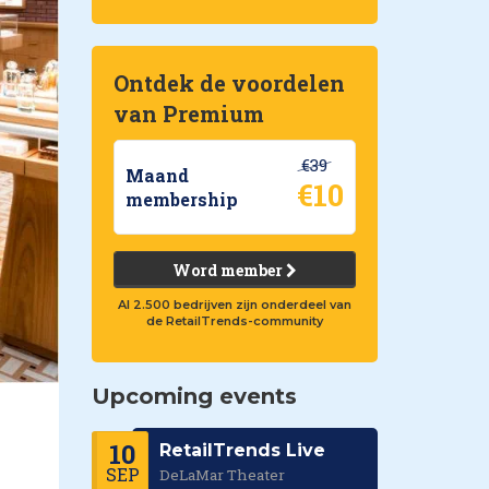
Ontdek de voordelen
van Premium
€39
Maand
€10
membership
Word member
Al 2.500 bedrijven zijn onderdeel van
de RetailTrends-community
Upcoming events
10
RetailTrends Live
SEP
DeLaMar Theater