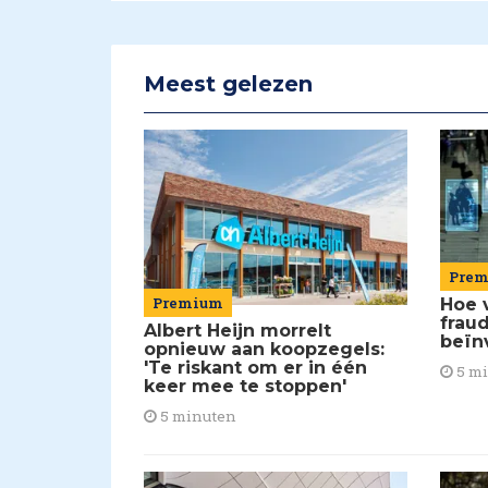
Meest gelezen
Pre
Premium
Hoe 
frau
Albert Heijn morrelt
beïn
opnieuw aan koopzegels:
'Te riskant om er in één
5 m
keer mee te stoppen'
5 minuten