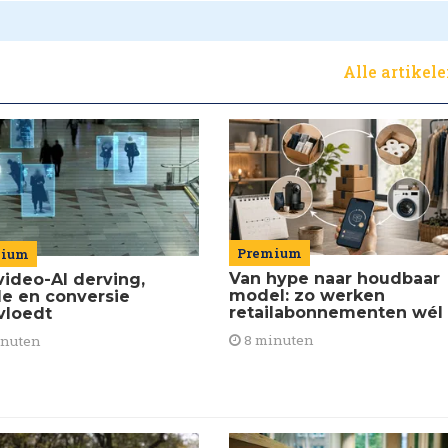
Alle artikel
Premium
mium
Van hype naar houdbaar
video-AI derving,
model: zo werken
de en conversie
retailabonnementen wél
vloedt
8 minuten
inuten