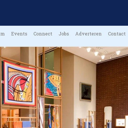
um
Events
Connect
Jobs
Adverteren
Contact