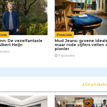
mium
Premium
mn: De vezelfantasie
Mud Jeans: groene ideal
lbert Heijn
maar rode cijfers vellen 
pionier
inuten
5 minuten
Alle artikel