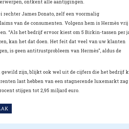
erwerpen, ontkent alle aantijgingen.
ei rechter James Donato, zelf een voormalig
 claims van de consumenten. Volgens hem is Hermès vrij
n. “Als het bedrijf ervoor kiest om 5 Birkin-tassen per j
en, kan het dat doen. Het feit dat veel van uw klanten
en, is geen antitrustprobleem van Hermès", aldus de
ewild zijn, blijkt ook wel uit de cijfers die het bedrijf 
rrenten last hebben van een stagnerende luxemarkt zag
cent stijgen tot 2,95 miljard euro.
AAK