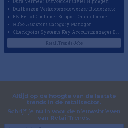
Dura Vermeer Uitvoerder Civiel Nijmegen
Duifhuizen Verkoopmedewerker Ridderkerk
EK Retail Customer Support Omnichannel
Hubo Assistent Category Manager
Checkpoint Systems Key Accountmanager Benelux
RetailTrends Jobs
Altijd op de hoogte van de laatste
trends in de retailsector.
Schrijf je nu in voor de nieuwsbrieven
van RetailTrends.