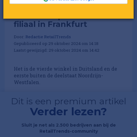
Coolblue opent nieuw
filiaal in Frankfurt
Door:
Redactie RetailTrends
Gepubliceerd op 29 oktober 2024 om 14:18
Laatst gewijzigd: 29 oktober 2024 om 14:42
Het is de vierde winkel in Duitsland en de
eerste buiten de deelstaat Noordrijn-
Westfalen.
Dit is een premium artikel
Verder lezen?
Sluit je net als 2.500 bedrijven aan bij de
RetailTrends-community