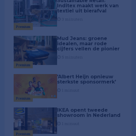
Sustainable Retail:
Inditex maakt werk van
textiel uit bierafval
3 minuten
Premium
Mud Jeans: groene
idealen, maar rode
cijfers vellen de pionier
5 minuten
Premium
'Albert Heijn opnieuw
sterkste sponsormerk'
1 minuut
Premium
IKEA opent tweede
showroom in Nederland
1 minuut
Premium