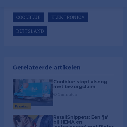
COOLBLUE
ELEKTRONICA
DUITSLAND
Gerelateerde artikelen
Coolblue stopt alsnog
met bezorgclaim
2 minuten
Premium
RetailSnippets: Een 'ja'
bij HEMA en
'ontsplannen' met Pieter