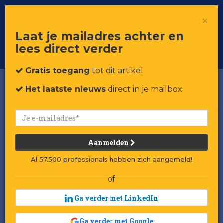
×
Toggle
Voor professionals in retail & brands
Laat je mailadres achter en
navigat
lees direct verder
Word member
Gratis toegang
tot dit artikel
Het laatste nieuws
direct in je mailbox
Aanmelden
Al 57.500 professionals hebben zich aangemeld!
of
Ga verder met LinkedIn
Ga verder met Google