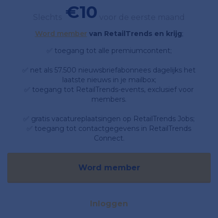
€10
Slechts
voor de eerste maand
Word member
van RetailTrends en krijg
;
✅ toegang tot alle premiumcontent;
✅ net als 57.500 nieuwsbriefabonnees dagelijks het
laatste nieuws in je mailbox;
✅ toegang tot RetailTrends-events, exclusief voor
members.
✅ gratis vacatureplaatsingen op RetailTrends Jobs;
✅ toegang tot contactgegevens in RetailTrends
Connect.
Word member
Inloggen