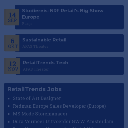
Studiereis: NRF Retail's Big Show
14
Europe
SEP
Parijs
6
Sustainable Retail
OKT
AFAS Theater
12
RetailTrends Tech
NOV
AFAS Theater
RetailTrends Jobs
State of Art Designer
Redman Europe Sales Developer (Europe)
MS Mode Storemanager
Dura Vermeer Uitvoerder GWW Amsterdam