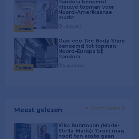
Pandora benoemt
nieuwe topman voor
Noord-Amerikaanse
markt
1 minuut
Premium
Oud-ceo The Body Shop
benoemd tot topman
Noord-Europa bij
Pandora
2 minuten
Premium
Alle artikelen
Meest gelezen
Kika Buhrmann (Marie-
Stella-Maris): 'Groei mag
nooit ten koste gaan