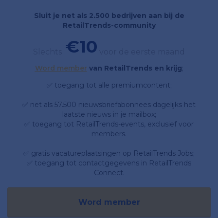
Sluit je net als 2.500 bedrijven aan bij de
RetailTrends-community
€10
Slechts
voor de eerste maand
Word member
van RetailTrends en krijg
;
✅ toegang tot alle premiumcontent;
✅ net als 57.500 nieuwsbriefabonnees dagelijks het
laatste nieuws in je mailbox;
✅ toegang tot RetailTrends-events, exclusief voor
members.
✅ gratis vacatureplaatsingen op RetailTrends Jobs;
✅ toegang tot contactgegevens in RetailTrends
Connect.
Word member