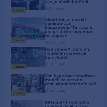
van je merkidentiteit'
16 minuten
Premium
Albert Heijn morrelt
opnieuw aan
koopzegels: 'Te riskant
om er in één keer mee
te stoppen'
Premium
5 minuten
Hoe video-AI derving,
fraude en conversie
beïnvloedt
5 minuten
Premium
Van hype naar houdbaar
model: zo werken
retailabonnementen wél
8 minuten
Premium
Hitte zorgt voor extra
drukte in Mall of the