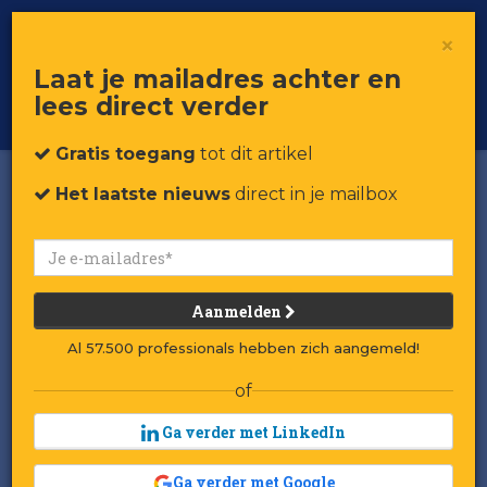
×
Toggle
Voor professionals in retail & brands
Laat je mailadres achter en
navigat
lees direct verder
Word member
Gratis toegang
tot dit artikel
Het laatste nieuws
direct in je mailbox
Aanmelden
Al 57.500 professionals hebben zich aangemeld!
of
Ga verder met LinkedIn
Ga verder met Google