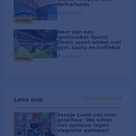
Netherlands
2 minuten
Premium
Meer dan een
sportwinkel: Sports
Direct opent winkel mét
gym, sauna en koffiebar
2 minuten
Premium
Alle artikelen
Lees ook
Seepje zoekt ceo voor
groeifase: 'We willen
niet opnieuw tegen
stagnatie aanlopen'