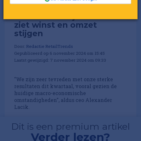
Sieradenbedrijf Pandora
ziet winst en omzet
stijgen
Door:
Redactie RetailTrends
Gepubliceerd op 6 november 2024 om 15:45
Laatst gewijzigd: 7 november 2024 om 09:33
"We zijn zeer tevreden met onze sterke
resultaten dit kwartaal, vooral gezien de
huidige macro-economische
omstandigheden", aldus ceo Alexander
Lacik.
Dit is een premium artikel
Verder lezen?