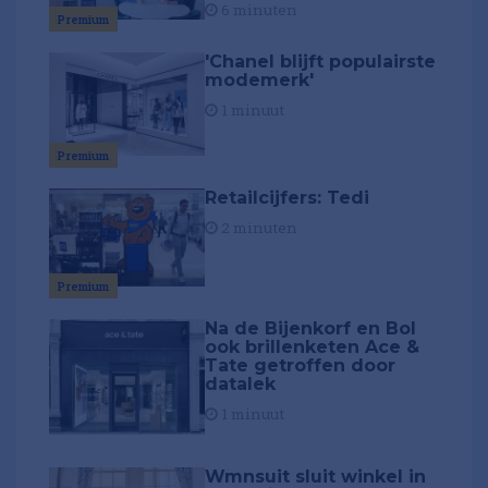
6 minuten
Premium
'Chanel blijft populairste
modemerk'
1 minuut
Premium
Retailcijfers: Tedi
2 minuten
Premium
Na de Bijenkorf en Bol
ook brillenketen Ace &
Tate getroffen door
datalek
1 minuut
Wmnsuit sluit winkel in