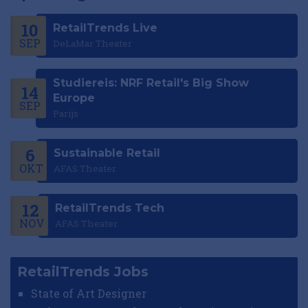
10
RetailTrends Live
SEP
DeLaMar Theater
Studiereis: NRF Retail's Big Show
14
Europe
SEP
Parijs
6
Sustainable Retail
OKT
AFAS Theater
12
RetailTrends Tech
NOV
AFAS Theater
RetailTrends Jobs
State of Art Designer