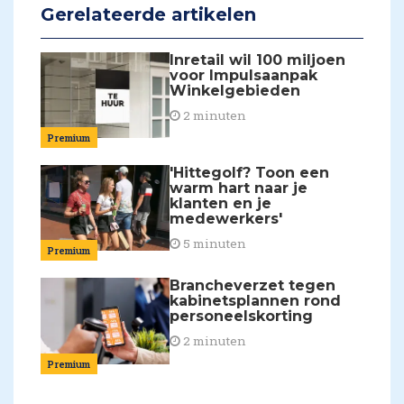
Gerelateerde artikelen
Inretail wil 100 miljoen
voor Impulsaanpak
Winkelgebieden
2 minuten
Premium
'Hittegolf? Toon een
warm hart naar je
klanten en je
medewerkers'
5 minuten
Premium
Brancheverzet tegen
kabinetsplannen rond
personeelskorting
2 minuten
Premium