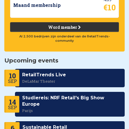
€10
Maand membership
Word member
Al 2.500 bedrijven zijn onderdeel van de RetailTrends-
community
Upcoming events
10
RetailTrends Live
SEP
DeLaMar Theater
Studiereis: NRF Retail's Big Show
14
Europe
SEP
Parijs
6
Sustainable Retail