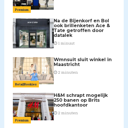
Premium
Na de Bijenkorf en Bol
ook brillenketen Ace &
Tate getroffen door
datalek
1 minuut
Wmnsuit sluit winkel in
Maastricht
2 minuten
RetailRookies
H&M schrapt mogelijk
250 banen op Brits
hoofdkantoor
2 minuten
Premium