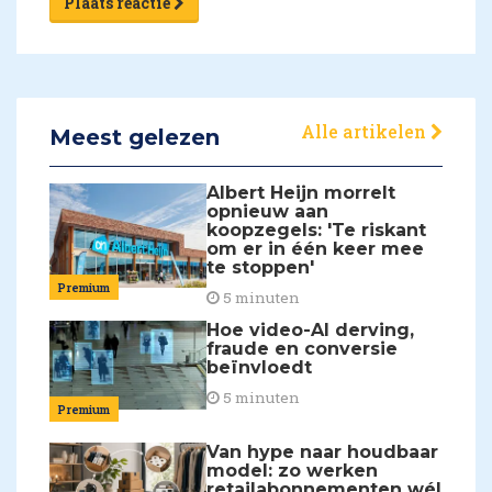
Plaats reactie
Alle artikelen
Meest gelezen
Albert Heijn morrelt
opnieuw aan
koopzegels: 'Te riskant
om er in één keer mee
te stoppen'
Premium
5 minuten
Hoe video-AI derving,
fraude en conversie
beïnvloedt
5 minuten
Premium
Van hype naar houdbaar
model: zo werken
retailabonnementen wél