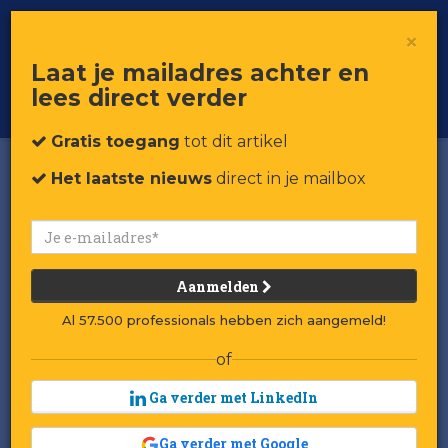
×
Toggle
Voor professionals in retail & brands
Laat je mailadres achter en
navigat
lees direct verder
Word member
Gratis toegang
tot dit artikel
Het laatste nieuws
direct in je mailbox
Aanmelden
Al 57.500 professionals hebben zich aangemeld!
of
Ga verder met LinkedIn
Ga verder met Google