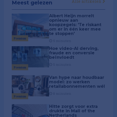
Alle artikelen
Meest gelezen
Albert Heijn morrelt
opnieuw aan
koopzegels: 'Te riskant
om er in één keer mee
te stoppen'
Premium
5 minuten
Hoe video-AI derving,
fraude en conversie
beïnvloedt
5 minuten
Premium
Van hype naar houdbaar
model: zo werken
retailabonnementen wél
8 minuten
Premium
Hitte zorgt voor extra
drukte in Mall of the
Netherlands