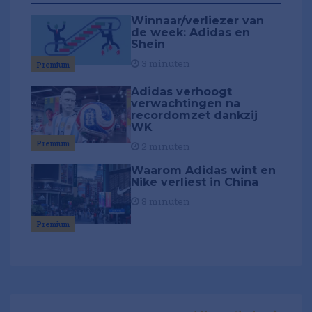
Winnaar/verliezer van
de week: Adidas en
Shein
3 minuten
Premium
Adidas verhoogt
verwachtingen na
recordomzet dankzij
WK
Premium
2 minuten
Waarom Adidas wint en
Nike verliest in China
8 minuten
Premium