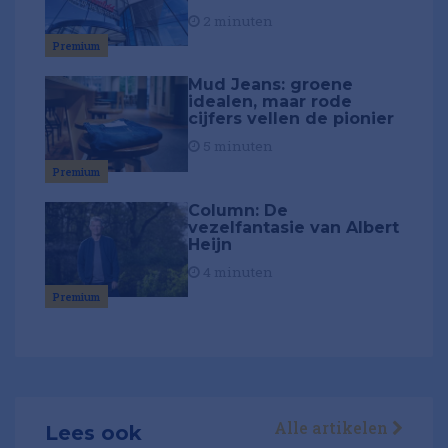
2 minuten
Premium
Mud Jeans: groene
idealen, maar rode
cijfers vellen de pionier
5 minuten
Premium
Column: De
vezelfantasie van Albert
Heijn
4 minuten
Premium
Alle artikelen
Lees ook