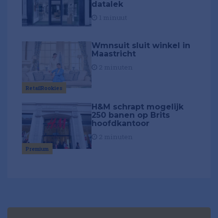
datalek
1 minuut
Wmnsuit sluit winkel in
Maastricht
2 minuten
RetailRookies
H&M schrapt mogelijk
250 banen op Brits
hoofdkantoor
2 minuten
Premium