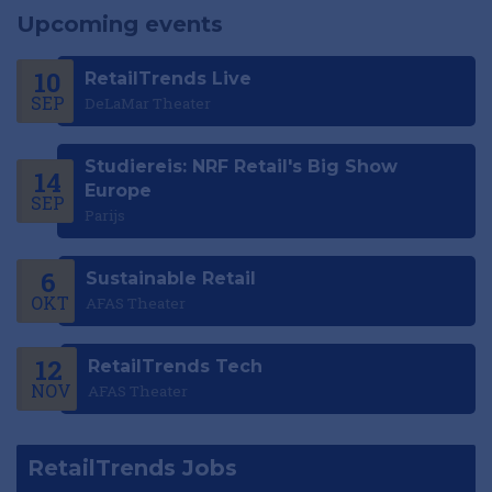
Upcoming events
10
RetailTrends Live
SEP
DeLaMar Theater
Studiereis: NRF Retail's Big Show
14
Europe
SEP
Parijs
6
Sustainable Retail
OKT
AFAS Theater
12
RetailTrends Tech
NOV
AFAS Theater
RetailTrends Jobs