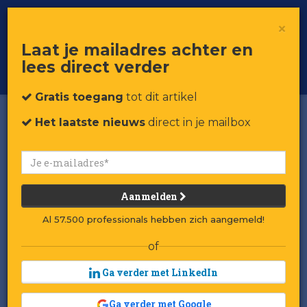
×
Toggle
Voor professionals in retail & brands
Laat je mailadres achter en
navigat
lees direct verder
Word member
Gratis toegang
tot dit artikel
Het laatste nieuws
direct in je mailbox
Aanmelden
Al 57.500 professionals hebben zich aangemeld!
of
Ga verder met LinkedIn
Ga verder met Google