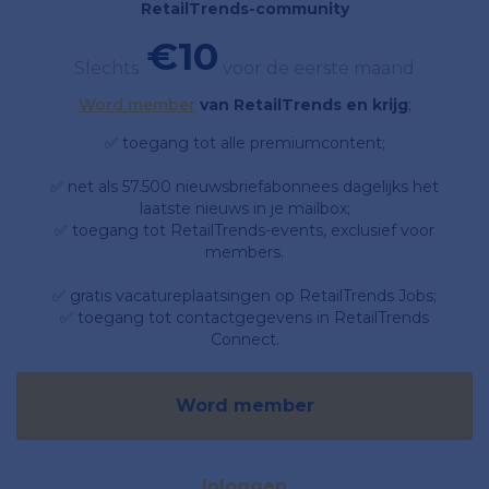
RetailTrends-community
€10
Slechts
voor de eerste maand
Word member
van RetailTrends en krijg
;
✅ toegang tot alle premiumcontent;
✅ net als 57.500 nieuwsbriefabonnees dagelijks het
laatste nieuws in je mailbox;
✅ toegang tot RetailTrends-events, exclusief voor
members.
✅ gratis vacatureplaatsingen op RetailTrends Jobs;
✅ toegang tot contactgegevens in RetailTrends
Connect.
Word member
Inloggen