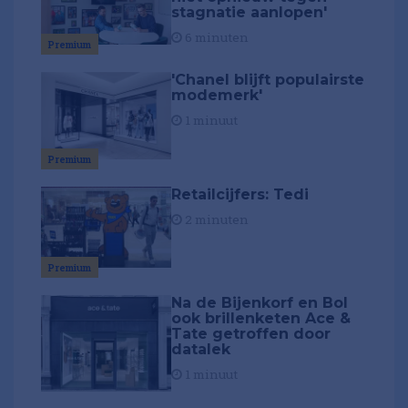
stagnatie aanlopen'
6 minuten
Premium
'Chanel blijft populairste
modemerk'
1 minuut
Premium
Retailcijfers: Tedi
2 minuten
Premium
Na de Bijenkorf en Bol
ook brillenketen Ace &
Tate getroffen door
datalek
1 minuut