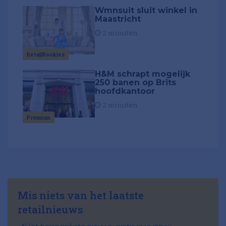
Wmnsuit sluit winkel in
Maastricht
2 minuten
RetailRookies
H&M schrapt mogelijk
250 banen op Brits
hoofdkantoor
2 minuten
Premium
Mis niets van het laatste
retailnieuws