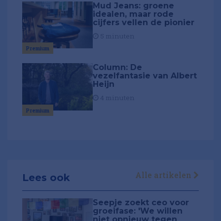
Mud Jeans: groene
idealen, maar rode
cijfers vellen de pionier
5 minuten
Premium
Column: De
vezelfantasie van Albert
Heijn
4 minuten
Premium
Alle artikelen
Lees ook
Seepje zoekt ceo voor
groeifase: 'We willen
niet opnieuw tegen