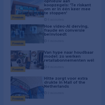
opnieuw aan
koopzegels: 'Te riskant
om er in één keer mee
te stoppen'
Premium
5 minuten
Hoe video-AI derving,
fraude en conversie
beïnvloedt
5 minuten
Premium
Van hype naar houdbaar
model: zo werken
retailabonnementen wél
8 minuten
Premium
Hitte zorgt voor extra
drukte in Mall of the
Netherlands
2 minuten
Premium