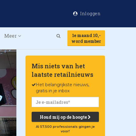
Inloggen
Meer
1e maand 10,-
Search
word member
Mis niets van het
laatste retailnieuws
Het belangrijkste nieuws,
gratis in je inbox
Houd mij op de hoogte
Al 57.500 professionals gingen je
voor!