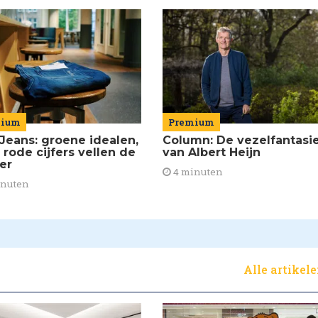
mium
Premium
Jeans: groene idealen,
Column: De vezelfantasi
 rode cijfers vellen de
van Albert Heijn
ier
4 minuten
inuten
Alle artikel