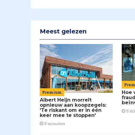
Meest gelezen
Pre
Premium
Hoe 
frau
Albert Heijn morrelt
beïn
opnieuw aan koopzegels:
'Te riskant om er in één
5 m
keer mee te stoppen'
5 minuten