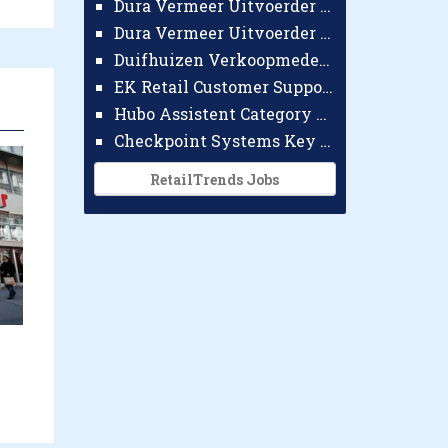
Dura Vermeer Uitvoerder GWW Amsterdam
Dura Vermeer Uitvoerder Civiel Nijmegen
Duifhuizen Verkoopmedewerker Ridderkerk
EK Retail Customer Support Omnichannel
Hubo Assistent Category Manager
Checkpoint Systems Key Accountmanager Benelux
RetailTrends Jobs