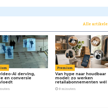
Alle artikel
Premium
mium
Van hype naar houdbaar
video-AI derving,
model: zo werken
de en conversie
retailabonnementen wél
vloedt
8 minuten
inuten