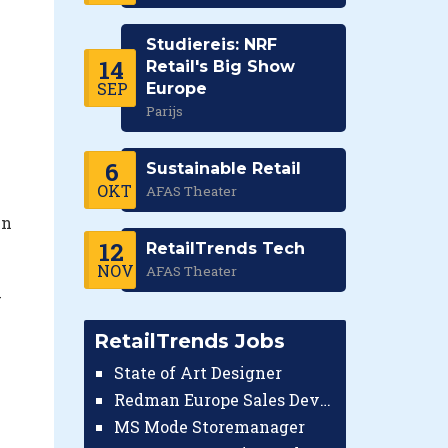
Studiereis: NRF
14
Retail's Big Show
SEP
Europe
Parijs
6
Sustainable Retail
OKT
AFAS Theater
en
12
RetailTrends Tech
NOV
AFAS Theater
-
RetailTrends Jobs
State of Art Designer
Redman Europe Sales Developer (Europe)
MS Mode Storemanager