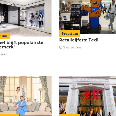
Premium
mium
Retailcijfers: Tedi
el blijft populairste
emerk'
2 minuten
nuut