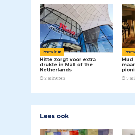
Premium
Pre
Hitte zorgt voor extra
Mud 
drukte in Mall of the
maar
Netherlands
pion
2 minuten
5 m
Lees ook