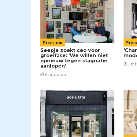
Premium
Pre
Seepje zoekt ceo voor
'Chan
groeifase: 'We willen niet
mod
opnieuw tegen stagnatie
1 mi
aanlopen'
6 minuten