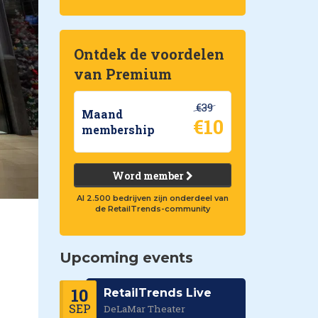
Ontdek de voordelen
van Premium
€39
Maand
€10
membership
Word member
Al 2.500 bedrijven zijn onderdeel van
de RetailTrends-community
Upcoming events
10
RetailTrends Live
SEP
DeLaMar Theater