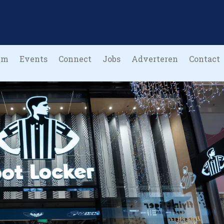
um
Events
Connect
Jobs
Adverteren
Contact