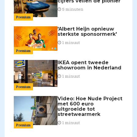
cijfers vellen de pionier
5 minuten
Premium
'Albert Heijn opnieuw
sterkste sponsormerk'
1 minuut
Premium
IKEA opent tweede
showroom in Nederland
1 minuut
Premium
Video: Hoe Nude Project
met 600 euro
uitgroeide tot
streetwearmerk
1 minuut
Premium