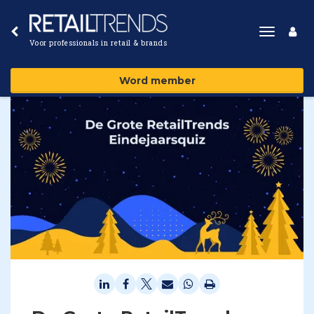
Toggle
Voor professionals in retail & brands
navigat
Word member