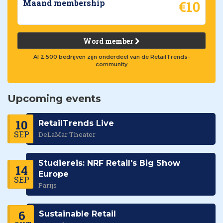
€10
Maand membership
Word member
Al 2.500 bedrijven zijn onderdeel van de RetailTrends-
community
Upcoming events
10
RetailTrends Live
SEP
DeLaMar Theater
Studiereis: NRF Retail's Big Show
14
Europe
SEP
Parijs
6
Sustainable Retail