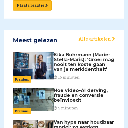
Plaats reactie
Alle artikelen
Meest gelezen
Kika Buhrmann (Marie-
Stella-Maris): 'Groei mag
nooit ten koste gaan
van je merkidentiteit'
16 minuten
Premium
Hoe video-AI derving,
fraude en conversie
beïnvloedt
5 minuten
Premium
Van hype naar houdbaar
model: zo werken