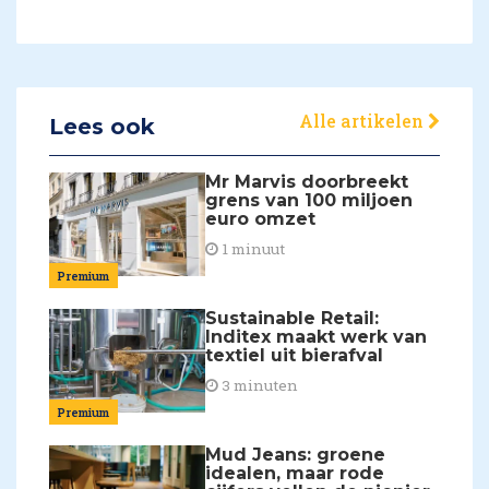
Alle artikelen
Lees ook
Mr Marvis doorbreekt
grens van 100 miljoen
euro omzet
1 minuut
Premium
Sustainable Retail:
Inditex maakt werk van
textiel uit bierafval
3 minuten
Premium
Mud Jeans: groene
idealen, maar rode