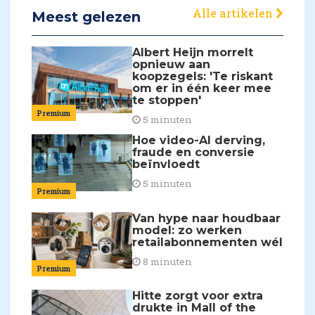
Alle artikelen
Meest gelezen
Albert Heijn morrelt
opnieuw aan
koopzegels: 'Te riskant
om er in één keer mee
te stoppen'
Premium
5 minuten
Hoe video-AI derving,
fraude en conversie
beïnvloedt
5 minuten
Premium
Van hype naar houdbaar
model: zo werken
retailabonnementen wél
8 minuten
Premium
Hitte zorgt voor extra
drukte in Mall of the