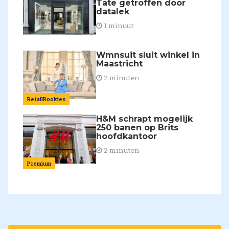
Tate getroffen door
datalek
1 minuut
Wmnsuit sluit winkel in
Maastricht
2 minuten
RetailRookies
H&M schrapt mogelijk
250 banen op Brits
hoofdkantoor
2 minuten
Premium