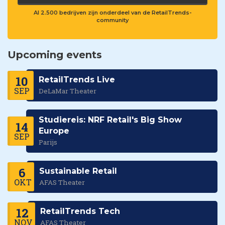
Al 2.500 bedrijven zijn onderdeel van de RetailTrends-
community
Upcoming events
10
RetailTrends Live
SEP
DeLaMar Theater
Studiereis: NRF Retail's Big Show
14
Europe
SEP
Parijs
6
Sustainable Retail
OKT
AFAS Theater
12
RetailTrends Tech
NOV
AFAS Theater