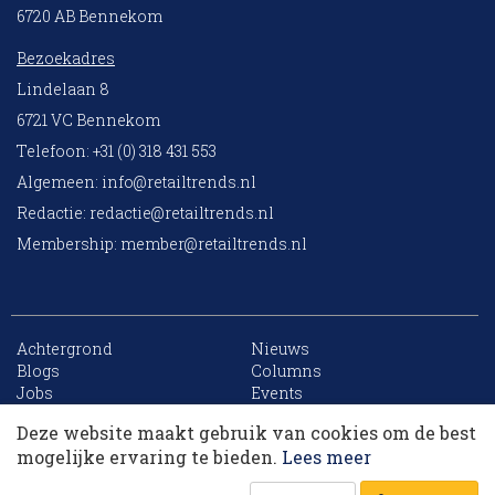
6720 AB Bennekom
Bezoekadres
Lindelaan 8
6721 VC Bennekom
Telefoon: +31 (0) 318 431 553
Algemeen:
info@retailtrends.nl
Redactie:
redactie@retailtrends.nl
Membership:
member@retailtrends.nl
Achtergrond
Nieuws
10 collega’s
Blogs
Columns
Jobs
Events
Contact
Word member
Deze website maakt gebruik van cookies om de best
Archief
Sitemap
Korting op events
mogelijke ervaring te bieden.
Lees meer