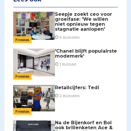
Seepje zoekt ceo voor
groeifase: 'We willen
niet opnieuw tegen
stagnatie aanlopen'
6 minuten
Premium
'Chanel blijft populairste
modemerk'
1 minuut
Premium
Retailcijfers: Tedi
2 minuten
Premium
Na de Bijenkorf en Bol
ook brillenketen Ace &