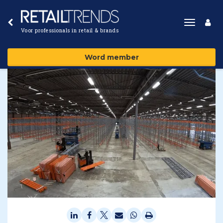
Toggle
Voor professionals in retail & brands
navigat
Word member