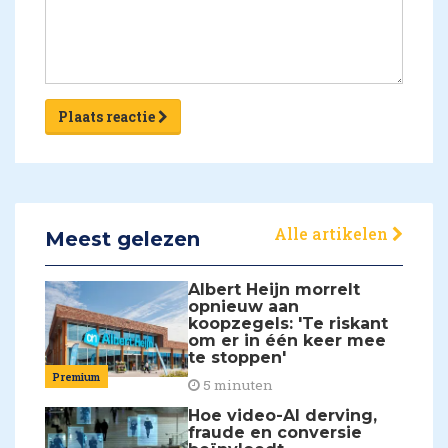
Plaats reactie
Alle artikelen
Meest gelezen
Albert Heijn morrelt
opnieuw aan
koopzegels: 'Te riskant
om er in één keer mee
te stoppen'
Premium
5 minuten
Hoe video-AI derving,
fraude en conversie