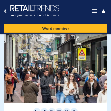
Toggle
Voor professionals in retail & brands
navigat
Word member