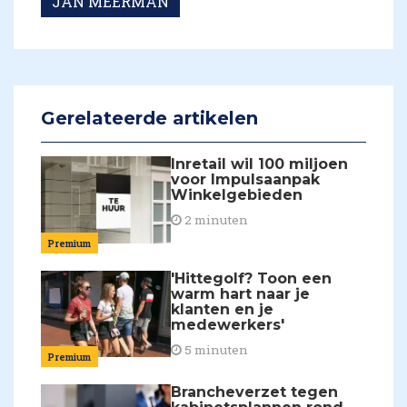
JAN MEERMAN
Gerelateerde artikelen
Inretail wil 100 miljoen
voor Impulsaanpak
Winkelgebieden
2 minuten
Premium
'Hittegolf? Toon een
warm hart naar je
klanten en je
medewerkers'
5 minuten
Premium
Brancheverzet tegen