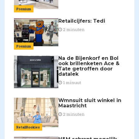
Premium
Retailcijfers: Tedi
2 minuten
Premium
Na de Bijenkorf en Bol
ook brillenketen Ace &
Tate getroffen door
datalek
1 minuut
Wmnsuit sluit winkel in
Maastricht
2 minuten
RetailRookies