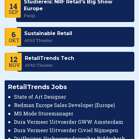
Studiereis: NRF Retail's Big Show
14
Europe
SEP
Parijs
6
Sustainable Retail
OKT
AFAS Theater
12
RetailTrends Tech
NOV
AFAS Theater
RetailTrends Jobs
State of Art Designer
Redman Europe Sales Developer (Europe)
MS Mode Storemanager
Dura Vermeer Uitvoerder GWW Amsterdam
Dura Vermeer Uitvoerder Civiel Nijmegen
Duifhuizen Verkoopmedewerker Ridderkerk