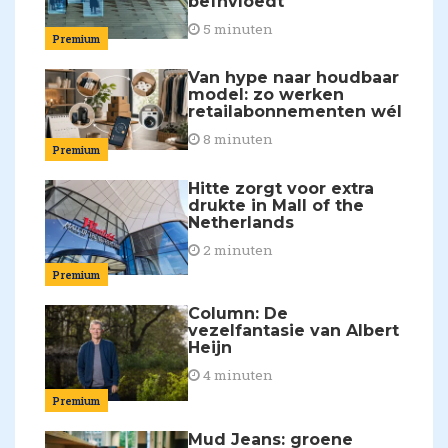
beïnvloedt
5 minuten
Premium
Van hype naar houdbaar
model: zo werken
retailabonnementen wél
8 minuten
Premium
Hitte zorgt voor extra
drukte in Mall of the
Netherlands
2 minuten
Premium
Column: De
vezelfantasie van Albert
Heijn
4 minuten
Premium
Mud Jeans: groene