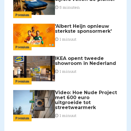
5 minuten
Premium
'Albert Heijn opnieuw
sterkste sponsormerk'
1 minuut
Premium
IKEA opent tweede
showroom in Nederland
1 minuut
Premium
Video: Hoe Nude Project
met 600 euro
uitgroeide tot
streetwearmerk
1 minuut
Premium