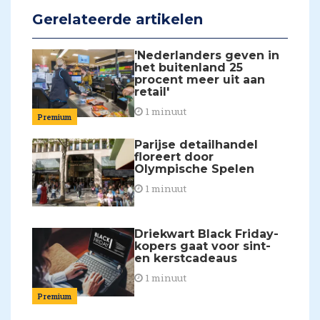
Gerelateerde artikelen
'Nederlanders geven in
het buitenland 25
procent meer uit aan
retail'
1 minuut
Premium
Parijse detailhandel
floreert door
Olympische Spelen
1 minuut
Driekwart Black Friday-
kopers gaat voor sint-
en kerstcadeaus
1 minuut
Premium