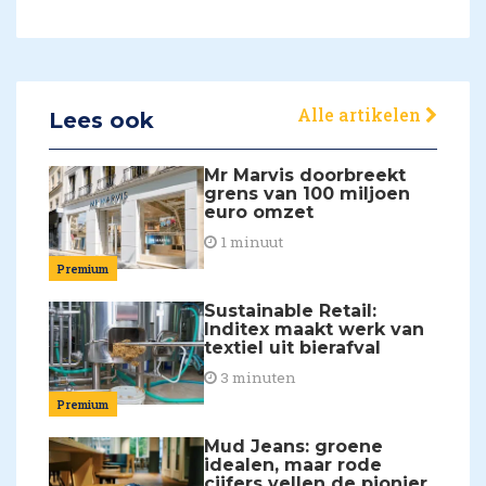
Alle artikelen
Lees ook
Mr Marvis doorbreekt
grens van 100 miljoen
euro omzet
1 minuut
Premium
Sustainable Retail:
Inditex maakt werk van
textiel uit bierafval
3 minuten
Premium
Mud Jeans: groene
idealen, maar rode
cijfers vellen de pionier