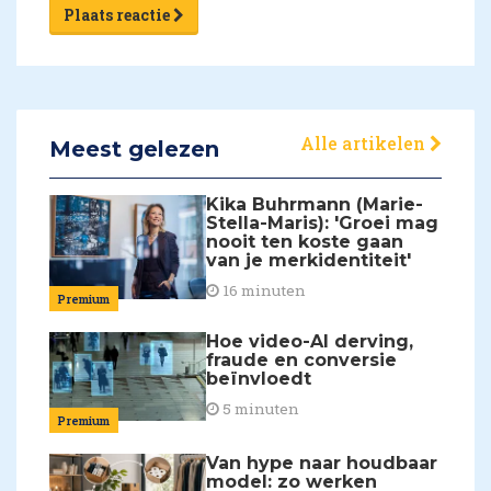
Plaats reactie
Alle artikelen
Meest gelezen
Kika Buhrmann (Marie-
Stella-Maris): 'Groei mag
nooit ten koste gaan
van je merkidentiteit'
16 minuten
Premium
Hoe video-AI derving,
fraude en conversie
beïnvloedt
5 minuten
Premium
Van hype naar houdbaar
model: zo werken