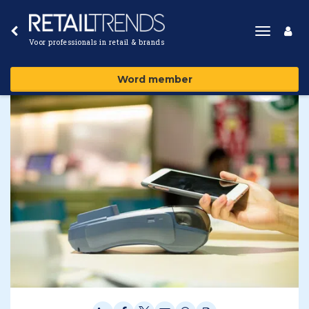
Toggle
Voor professionals in retail & brands
navigat
Word member