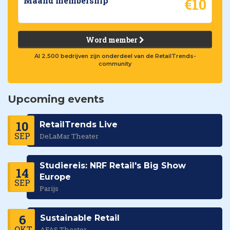
€10
Maand membership
Word member
Al 2.500 bedrijven zijn onderdeel van de RetailTrends-
community
Upcoming events
10
RetailTrends Live
SEP
DeLaMar Theater
Studiereis: NRF Retail's Big Show
14
Europe
SEP
Parijs
6
Sustainable Retail
OKT
AFAS Theater