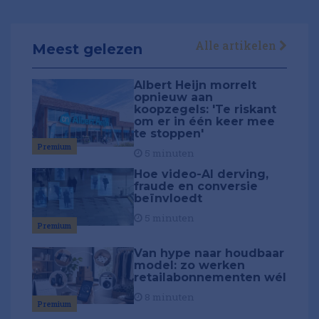
Alle artikelen
Meest gelezen
Albert Heijn morrelt
opnieuw aan
koopzegels: 'Te riskant
om er in één keer mee
te stoppen'
Premium
5 minuten
Hoe video-AI derving,
fraude en conversie
beïnvloedt
5 minuten
Premium
Van hype naar houdbaar
model: zo werken
retailabonnementen wél
8 minuten
Premium