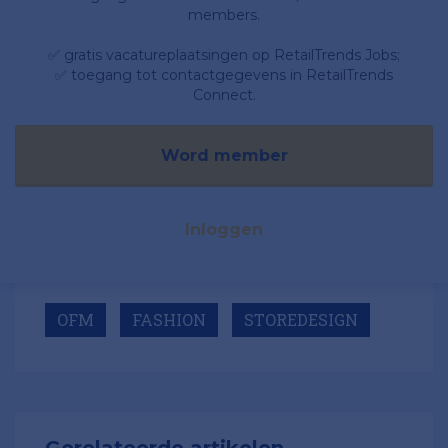
members.
✅ gratis vacatureplaatsingen op RetailTrends Jobs;
✅ toegang tot contactgegevens in RetailTrends
Connect.
Word member
Inloggen
OFM
FASHION
STOREDESIGN
Gerelateerde artikelen