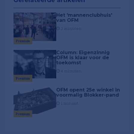
Het 'mannenclubhuis'
van OFM
2 minuten
Premium
Column: Eigenzinnig
OFM is klaar voor de
toekomst
4 minuten
Premium
OFM opent 25e winkel in
voormalig Blokker-pand
1 minuut
Premium