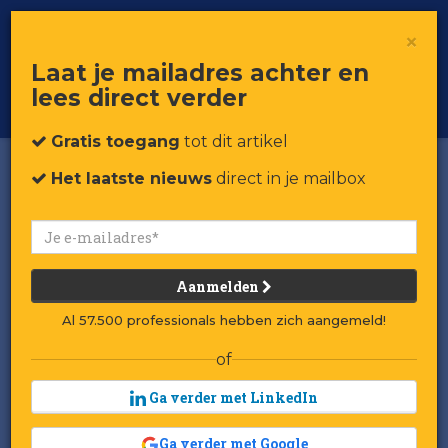
×
Toggle
Voor professionals in retail & brands
Laat je mailadres achter en
navigat
lees direct verder
Word member
Gratis toegang
tot dit artikel
Het laatste nieuws
direct in je mailbox
Aanmelden
Al 57.500 professionals hebben zich aangemeld!
of
Ga verder met LinkedIn
Ga verder met Google