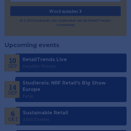
Word member
Al 2.500 bedrijven zijn onderdeel van de RetailTrends-
community
Upcoming events
10
RetailTrends Live
SEP
DeLaMar Theater
Studiereis: NRF Retail's Big Show
14
Europe
SEP
Parijs
6
Sustainable Retail
OKT
AFAS Theater