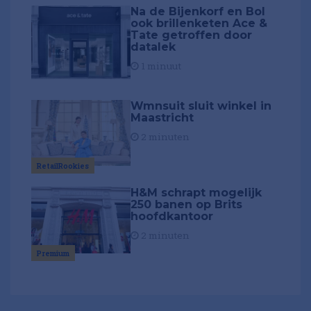
Na de Bijenkorf en Bol
ook brillenketen Ace &
Tate getroffen door
datalek
1 minuut
Wmnsuit sluit winkel in
Maastricht
2 minuten
RetailRookies
H&M schrapt mogelijk
250 banen op Brits
hoofdkantoor
2 minuten
Premium