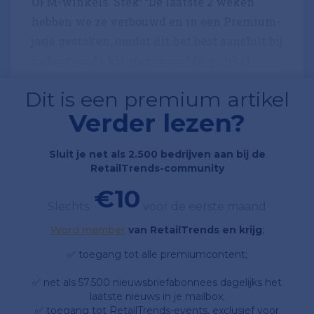
OFM-winkels. Stek: “De laatste 2 weken
hebben we ze verbouwd en in een Premium-
jasje gestoken, omdat dit het best aansluit bij
de bestaande klantengroep.” De winkel...
Dit is een premium artikel
Verder lezen?
Sluit je net als 2.500 bedrijven aan bij de
RetailTrends-community
€10
Slechts
voor de eerste maand
Word member
van RetailTrends en krijg
;
✅ toegang tot alle premiumcontent;
✅ net als 57.500 nieuwsbriefabonnees dagelijks het
laatste nieuws in je mailbox;
✅ toegang tot RetailTrends-events, exclusief voor