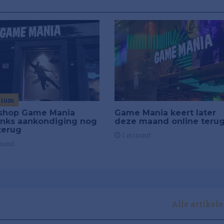
mium
hop Game Mania
Game Mania keert later
nks aankondiging nog
deze maand online teru
terug
1 minuut
nuut
Alle artikel