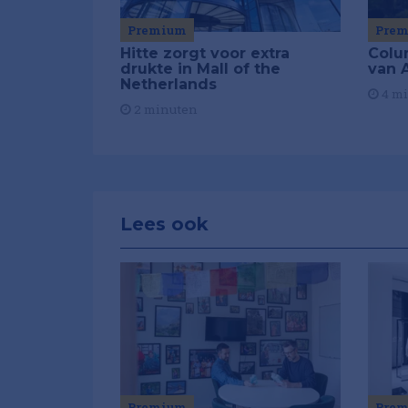
Premium
Pre
Hitte zorgt voor extra
Colu
drukte in Mall of the
van A
Netherlands
4 m
2 minuten
Lees ook
Premium
Pre