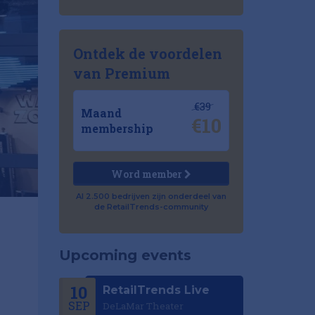
Ontdek de voordelen
van Premium
€39
Maand
€10
membership
Word member
Al 2.500 bedrijven zijn onderdeel van
de RetailTrends-community
Upcoming events
10
RetailTrends Live
SEP
DeLaMar Theater