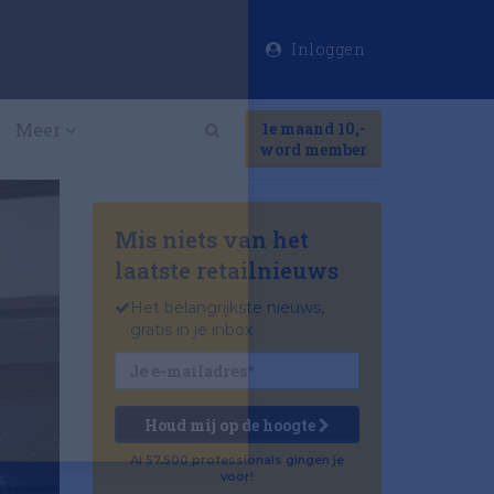
Inloggen
×
Meer
1e maand 10,-
Search
word member
Mis niets van het
laatste retailnieuws
Het belangrijkste nieuws,
gratis in je inbox
Houd mij op de hoogte
Al 57.500 professionals gingen je
voor!