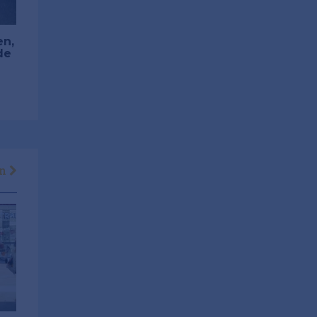
en,
de
en