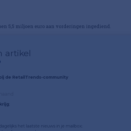
bben 5,5 miljoen euro aan vorderingen ingediend.
 artikel
?
n bij de RetailTrends-community
 maand
rijg
;
gelijks het laatste nieuws in je mailbox;