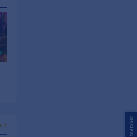
g
Word member
en