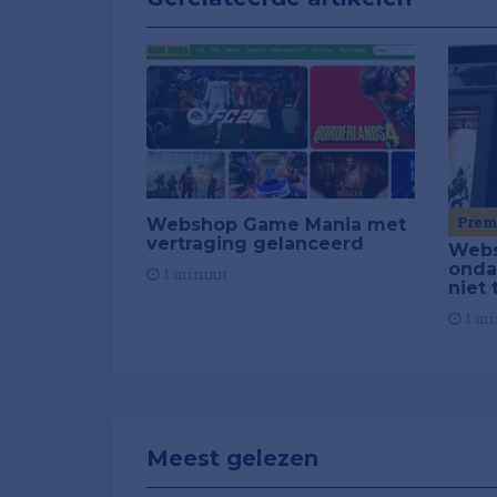
Pre
Webshop Game Mania met
vertraging gelanceerd
Webs
onda
1 minuut
niet 
1 mi
Meest gelezen