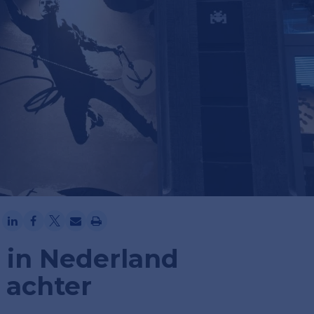
Ga verder met Google
 in Nederland
 achter