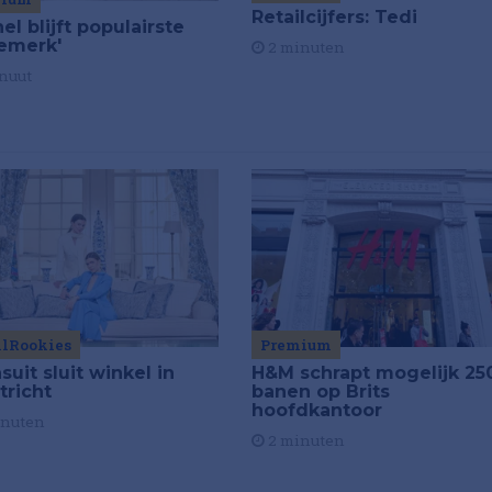
Retailcijfers: Tedi
el blijft populairste
emerk'
2 minuten
nuut
ilRookies
Premium
uit sluit winkel in
H&M schrapt mogelijk 25
tricht
banen op Brits
hoofdkantoor
inuten
2 minuten