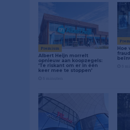
Pre
Premium
Hoe 
frau
Albert Heijn morrelt
beïn
opnieuw aan koopzegels:
'Te riskant om er in één
5 m
keer mee te stoppen'
5 minuten