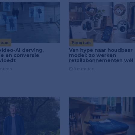
Premium
mium
Van hype naar houdbaar
video-AI derving,
model: zo werken
de en conversie
retailabonnementen wél
vloedt
8 minuten
inuten