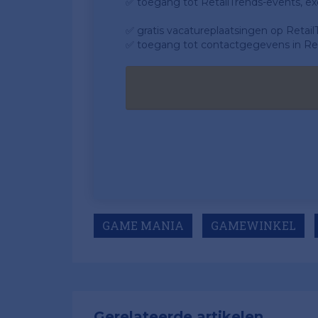
✅ toegang tot RetailTrends-events, ex
✅ gratis vacatureplaatsingen op Retail
✅ toegang tot contactgegevens in Ret
GAME MANIA
GAMEWINKEL
Gerelateerde artikelen