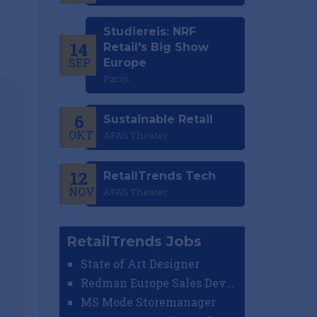
Studiereis: NRF
14
Retail's Big Show
SEP
Europe
Parijs
6
Sustainable Retail
OKT
AFAS Theater
12
RetailTrends Tech
NOV
AFAS Theater
RetailTrends Jobs
State of Art Designer
Redman Europe Sales Developer (Europe)
MS Mode Storemanager