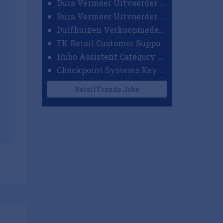
Dura Vermeer Uitvoerder GWW Amsterdam
Dura Vermeer Uitvoerder Civiel Nijmegen
Duifhuizen Verkoopmedewerker Ridderkerk
EK Retail Customer Support Omnichannel
Hubo Assistent Category Manager
Checkpoint Systems Key Accountmanager Benelux
RetailTrends Jobs