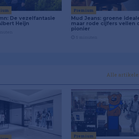
mium
Premium
mn: De vezelfantasie
Mud Jeans: groene ideal
lbert Heijn
maar rode cijfers vellen 
pionier
inuten
5 minuten
Alle artikel
Premium
mium