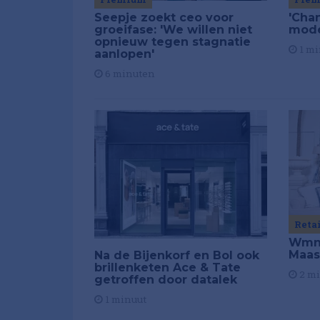
Seepje zoekt ceo voor
'Chan
groeifase: 'We willen niet
mod
opnieuw tegen stagnatie
1 mi
aanlopen'
6 minuten
Reta
Wmns
Maas
Na de Bijenkorf en Bol ook
brillenketen Ace & Tate
2 m
getroffen door datalek
1 minuut