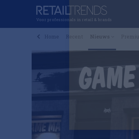
Voor professionals in retail & brands
Home
Recent
Nieuws
Premi