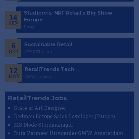
Studiereis: NRF Retail's Big Show
14
Europe
SEP
Parijs
6
Sustainable Retail
OKT
AFAS Theater
12
RetailTrends Tech
NOV
AFAS Theater
RetailTrends Jobs
State of Art Designer
Redman Europe Sales Developer (Europe)
MS Mode Storemanager
Dura Vermeer Uitvoerder GWW Amsterdam