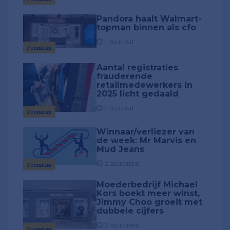
Pandora haalt Walmart-
topman binnen als cfo
1 minuut
Premium
Aantal registraties
frauderende
retailmedewerkers in
2025 licht gedaald
1 minuut
Premium
Winnaar/verliezer van
de week: Mr Marvis en
Mud Jeans
2 minuten
Premium
Moederbedrijf Michael
Kors boekt meer winst,
Jimmy Choo groeit met
dubbele cijfers
2 minuten
Premium