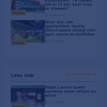
koopzegels: 'Te riskant
om er in één keer mee
te stoppen'
Premium
5 minuten
Meer dan een
sportwinkel: Sports
Direct opent winkel mét
gym, sauna en koffiebar
2 minuten
Premium
Alle artikelen
Lees ook
Ralph Lauren boekt
opnieuw meer omzet en
winst
2 minuten
Premium