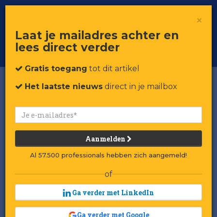
×
Toggle
Voor professionals in retail & brands
Laat je mailadres achter en
navigat
lees direct verder
Word member
Gratis toegang
tot dit artikel
Het laatste nieuws
direct in je mailbox
Aanmelden
Al 57.500 professionals hebben zich aangemeld!
of
Ga verder met LinkedIn
Ga verder met Google