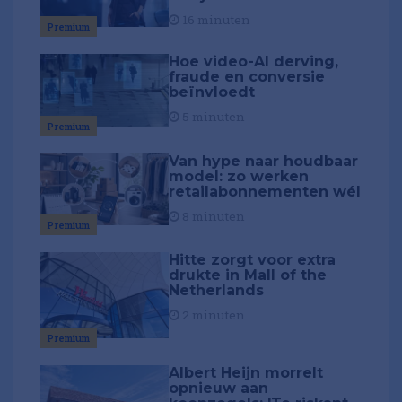
16 minuten
Premium
Hoe video-AI derving,
fraude en conversie
beïnvloedt
5 minuten
Premium
Van hype naar houdbaar
model: zo werken
retailabonnementen wél
8 minuten
Premium
Hitte zorgt voor extra
drukte in Mall of the
Netherlands
2 minuten
Premium
Albert Heijn morrelt
opnieuw aan