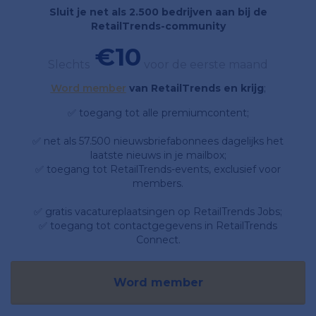
Sluit je net als 2.500 bedrijven aan bij de
RetailTrends-community
€10
Slechts
voor de eerste maand
Word member
van RetailTrends en krijg
;
✅ toegang tot alle premiumcontent;
✅ net als 57.500 nieuwsbriefabonnees dagelijks het
laatste nieuws in je mailbox;
✅ toegang tot RetailTrends-events, exclusief voor
members.
✅ gratis vacatureplaatsingen op RetailTrends Jobs;
✅ toegang tot contactgegevens in RetailTrends
Connect.
Word member