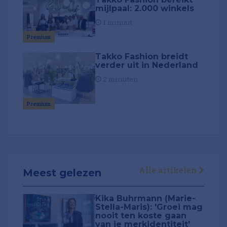
mijlpaal: 2.000 winkels
1 minuut
Premium
Takko Fashion breidt
verder uit in Nederland
2 minuten
Premium
Alle artikelen
Meest gelezen
Kika Buhrmann (Marie-
Stella-Maris): 'Groei mag
nooit ten koste gaan
van je merkidentiteit'