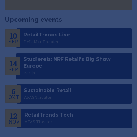
Upcoming events
10
RetailTrends Live
SEP
DeLaMar Theater
Studiereis: NRF Retail's Big Show
14
Europe
SEP
Parijs
6
Sustainable Retail
OKT
AFAS Theater
12
RetailTrends Tech
NOV
AFAS Theater