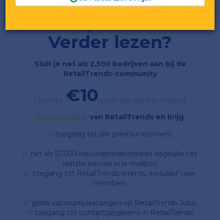
Dit is een premium artikel
Verder lezen?
Sluit je net als 2.500 bedrijven aan bij de
RetailTrends-community
€10
Slechts
voor de eerste maand
Word member
van RetailTrends en krijg
;
✅ toegang tot alle premiumcontent;
✅ net als 57.500 nieuwsbriefabonnees dagelijks het
laatste nieuws in je mailbox;
✅ toegang tot RetailTrends-events, exclusief voor
members.
✅ gratis vacatureplaatsingen op RetailTrends Jobs;
✅ toegang tot contactgegevens in RetailTrends