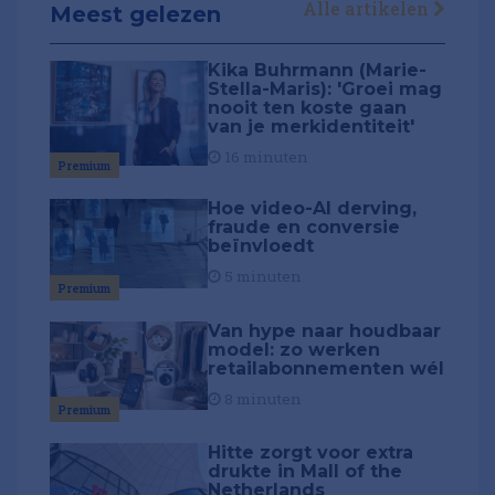
Alle artikelen
Meest gelezen
Kika Buhrmann (Marie-
Stella-Maris): 'Groei mag
nooit ten koste gaan
van je merkidentiteit'
16 minuten
Premium
Hoe video-AI derving,
fraude en conversie
beïnvloedt
5 minuten
Premium
Van hype naar houdbaar
model: zo werken
retailabonnementen wél
8 minuten
Premium
Hitte zorgt voor extra
drukte in Mall of the
Netherlands