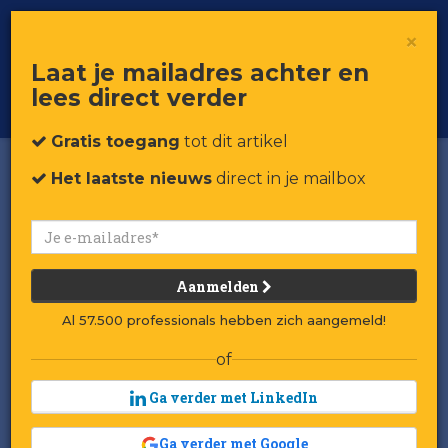
×
Toggle
Voor professionals in retail & brands
Laat je mailadres achter en
navigat
lees direct verder
Word member
Gratis toegang
tot dit artikel
Het laatste nieuws
direct in je mailbox
Søstrene Grene opent 20e
winkel in Nederland
Aanmelden
Door:
Redactie RetailTrends
Al 57.500 professionals hebben zich aangemeld!
Gepubliceerd op 16 mei 2025 om 13:00
Laatst gewijzigd: 16 mei 2025 om 13:01
of
Ga verder met LinkedIn
Het filiaal komt aan de Ferdinand Bolstraat
in Amsterdam.
Ga verder met Google