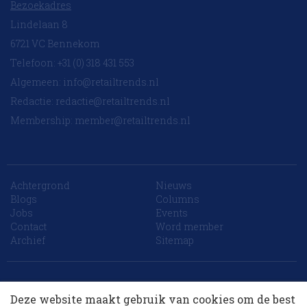
Bezoekadres
Lindelaan 8
6721 VC Bennekom
Telefoon: +31 (0) 318 431 553
Algemeen:
info@retailtrends.nl
Redactie:
redactie@retailtrends.nl
Membership:
member@retailtrends.nl
Achtergrond
Nieuws
Blogs
Columns
Jobs
Events
Contact
Word member
Archief
Sitemap
10 collega’s
Website is powered by
Deze website maakt gebruik van cookies om de best
Korting op events