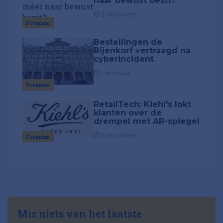
naar bewust bezit?
5 minuten
Premium
Bestellingen de
Bijenkorf vertraagd na
cyberincident
1 minuut
Premium
RetailTech: Kiehl's lokt
klanten over de
drempel met AR-spiegel
2 minuten
Premium
Mis niets van het laatste