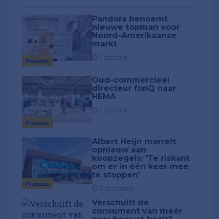
Pandora benoemt
nieuwe topman voor
Noord-Amerikaanse
markt
1 minuut
Premium
Oud-commercieel
directeur fonQ naar
HEMA
1 minuut
Premium
Albert Heijn morrelt
opnieuw aan
koopzegels: 'Te riskant
om er in één keer mee
te stoppen'
Premium
5 minuten
Verschuift de
consument van méér