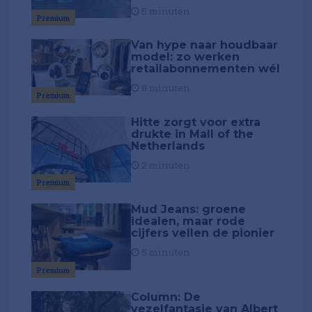
5 minuten
Premium
Van hype naar houdbaar
model: zo werken
retailabonnementen wél
8 minuten
Premium
Hitte zorgt voor extra
drukte in Mall of the
Netherlands
2 minuten
Premium
Mud Jeans: groene
idealen, maar rode
cijfers vellen de pionier
5 minuten
Premium
Column: De
vezelfantasie van Albert