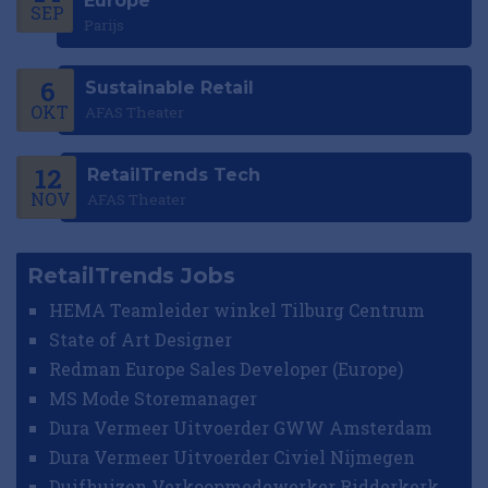
Europe
SEP
Parijs
6
Sustainable Retail
OKT
AFAS Theater
12
RetailTrends Tech
NOV
AFAS Theater
RetailTrends Jobs
HEMA Teamleider winkel Tilburg Centrum
State of Art Designer
Redman Europe Sales Developer (Europe)
MS Mode Storemanager
Dura Vermeer Uitvoerder GWW Amsterdam
Dura Vermeer Uitvoerder Civiel Nijmegen
Duifhuizen Verkoopmedewerker Ridderkerk