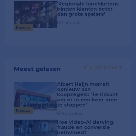
'Regionale lunchketens
binden klanten beter
dan grote spelers'
1 minuut
Premium
Alle artikelen
Meest gelezen
Albert Heijn morrelt
opnieuw aan
koopzegels: 'Te riskant
om er in één keer mee
te stoppen'
Premium
5 minuten
Hoe video-AI derving,
fraude en conversie
beïnvloedt