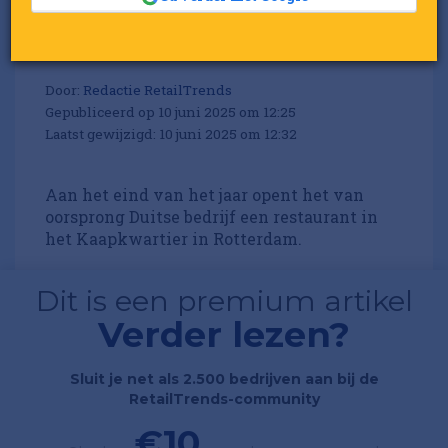
to Napoli komt naar
Nederland
Door:
Redactie RetailTrends
Gepubliceerd op 10 juni 2025 om 12:25
Laatst gewijzigd: 10 juni 2025 om 12:32
Aan het eind van het jaar opent het van
oorsprong Duitse bedrijf een restaurant in
het Kaapkwartier in Rotterdam.
Dit is een premium artikel
Verder lezen?
Sluit je net als 2.500 bedrijven aan bij de
RetailTrends-community
€10