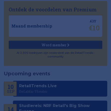
Ontdek de voordelen van Premium
€39
€10
Maand membership
Word member
Al 2.500 bedrijven zijn onderdeel van de RetailTrends-
community
Upcoming events
10
RetailTrends Live
SEP
DeLaMar Theater
Studiereis: NRF Retail's Big Show
14