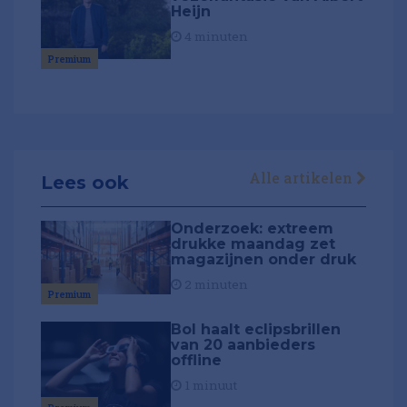
Heijn
4 minuten
Premium
Alle artikelen
Lees ook
Onderzoek: extreem
drukke maandag zet
magazijnen onder druk
2 minuten
Premium
Bol haalt eclipsbrillen
van 20 aanbieders
offline
1 minuut