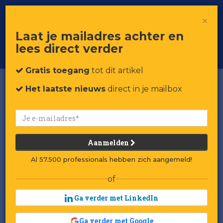
×
Toggle
Voor professionals in retail & brands
Laat je mailadres achter en
navigat
lees direct verder
Word member
Gratis toegang
tot dit artikel
Het laatste nieuws
direct in je mailbox
Aanmelden
Al 57.500 professionals hebben zich aangemeld!
of
Ga verder met LinkedIn
Pizzeriaketen 60 Seconds
Ga verder met Google