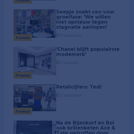
Premium
Seepje zoekt ceo voor
groeifase: 'We willen
niet opnieuw tegen
stagnatie aanlopen'
6 minuten
Premium
'Chanel blijft populairste
modemerk'
1 minuut
Premium
Retailcijfers: Tedi
2 minuten
Premium
Na de Bijenkorf en Bol
ook brillenketen Ace &
Tate getroffen door