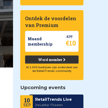
Ontdek de voordelen
van Premium
€39
Maand
€10
membership
Word member
Al 2.500 bedrijven zijn onderdeel van
de RetailTrends-community
Upcoming events
10
RetailTrends Live
SEP
DeLaMar Theater