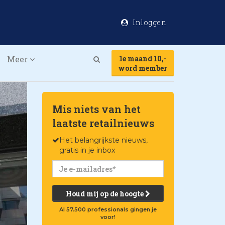
Inloggen
Meer
1e maand 10,-
Search
word member
Mis niets van het
laatste retailnieuws
Het belangrijkste nieuws,
gratis in je inbox
Houd mij op de hoogte
Al 57.500 professionals gingen je
voor!