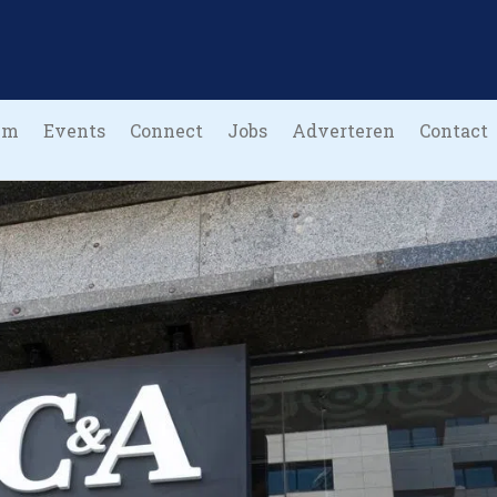
um
Events
Connect
Jobs
Adverteren
Contact