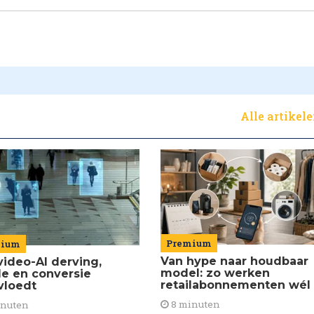
Alle artikel
Premium
mium
Van hype naar houdbaar
video-AI derving,
model: zo werken
de en conversie
retailabonnementen wél
vloedt
8 minuten
inuten