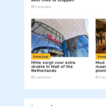
keer mee te stoppen'
5 minuten
Premium
Pre
Hitte zorgt voor extra
Mud 
drukte in Mall of the
maar
Netherlands
pion
2 minuten
5 m