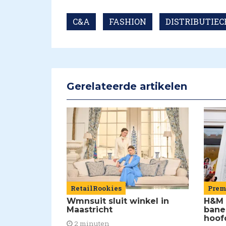
C&A
FASHION
DISTRIBUTIE
Gerelateerde artikelen
RetailRookies
Pre
Wmnsuit sluit winkel in
H&M 
Maastricht
bane
hoof
2 minuten