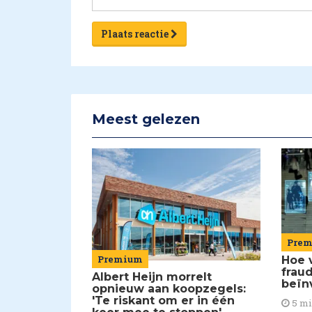
Plaats reactie
Meest gelezen
Pre
Premium
Hoe 
frau
Albert Heijn morrelt
beïn
opnieuw aan koopzegels:
'Te riskant om er in één
5 m