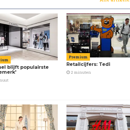
Premium
mium
Retailcijfers: Tedi
el blijft populairste
emerk'
2 minuten
nuut