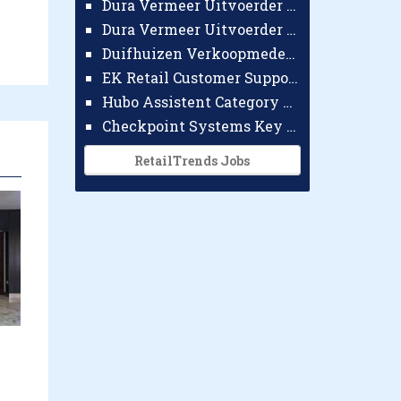
Dura Vermeer Uitvoerder GWW Amsterdam
Dura Vermeer Uitvoerder Civiel Nijmegen
Duifhuizen Verkoopmedewerker Ridderkerk
EK Retail Customer Support Omnichannel
Hubo Assistent Category Manager
Checkpoint Systems Key Accountmanager Benelux
RetailTrends Jobs