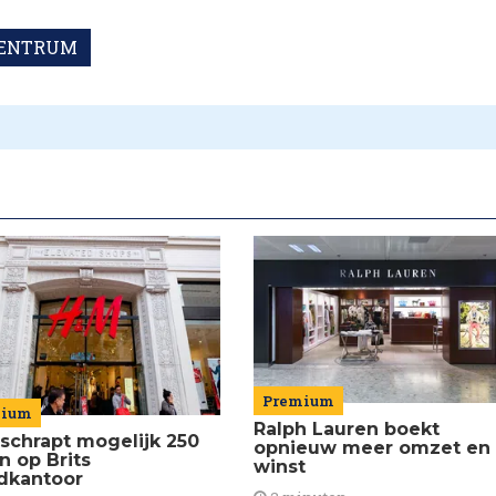
CENTRUM
Premium
mium
Ralph Lauren boekt
schrapt mogelijk 250
opnieuw meer omzet en
n op Brits
winst
dkantoor