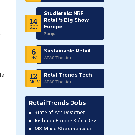
Studiereis: NRF
14
Retail's Big Show
SEP
Europe
R
Parijs
6
Sustainable Retail
OKT
AFAS Theater
12
de
RetailTrends Tech
NOV
AFAS Theater
RetailTrends Jobs
State of Art Designer
Redman Europe Sales Developer (Europe)
MS Mode Storemanager