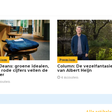
mium
Premium
Jeans: groene idealen,
Column: De vezelfantasi
 rode cijfers vellen de
van Albert Heijn
ier
4 minuten
inuten
Alle artikel