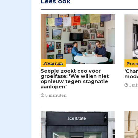
Lees ook
Premium
Pre
Seepje zoekt ceo voor
'Chan
groeifase: 'We willen niet
mod
opnieuw tegen stagnatie
1 mi
aanlopen'
6 minuten