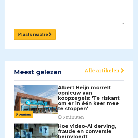
Plaats reactie
Alle artikelen
Meest gelezen
Albert Heijn morrelt
opnieuw aan
koopzegels: 'Te riskant
om er in één keer mee
te stoppen'
Premium
5 minuten
Hoe video-AI derving,
fraude en conversie
beïnvloedt