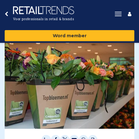
Toggle
Voor professionals in retail & brands
navigat
Word member