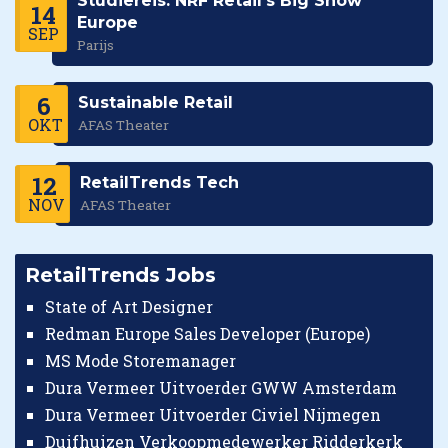
Studiereis: NRF Retail's Big Show
14
Europe
SEP
Parijs
6
Sustainable Retail
OKT
AFAS Theater
12
RetailTrends Tech
NOV
AFAS Theater
RetailTrends Jobs
State of Art Designer
Redman Europe Sales Developer (Europe)
MS Mode Storemanager
Dura Vermeer Uitvoerder GWW Amsterdam
Dura Vermeer Uitvoerder Civiel Nijmegen
Duifhuizen Verkoopmedewerker Ridderkerk