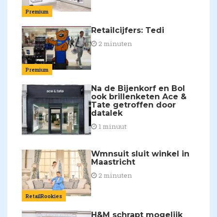
Premium
Retailcijfers: Tedi
2 minuten
Premium
Na de Bijenkorf en Bol
ook brillenketen Ace &
Tate getroffen door
datalek
1 minuut
Wmnsuit sluit winkel in
Maastricht
2 minuten
RetailRookies
H&M schrapt mogelijk