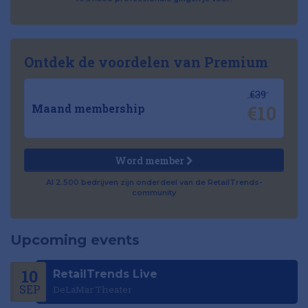
Ontdek de voordelen van Premium
€39
€10
Maand membership
Word member
Al 2.500 bedrijven zijn onderdeel van de RetailTrends-
community
Upcoming events
10
RetailTrends Live
SEP
DeLaMar Theater