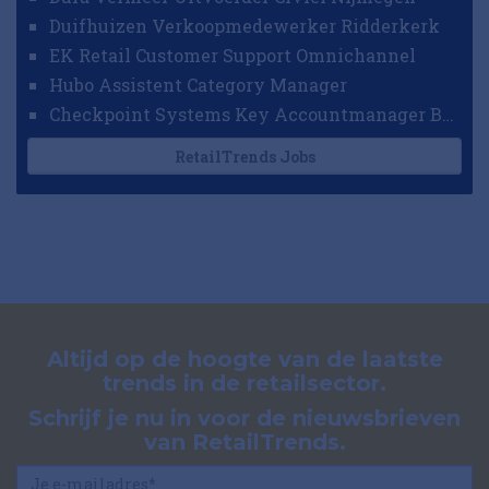
Duifhuizen Verkoopmedewerker Ridderkerk
EK Retail Customer Support Omnichannel
Hubo Assistent Category Manager
Checkpoint Systems Key Accountmanager Benelux
RetailTrends Jobs
Altijd op de hoogte van de laatste
trends in de retailsector.
Schrijf je nu in voor de nieuwsbrieven
van RetailTrends.