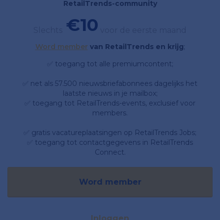
RetailTrends-community
€10
Slechts
voor de eerste maand
Word member
van RetailTrends en krijg
;
✅ toegang tot alle premiumcontent;
✅ net als 57.500 nieuwsbriefabonnees dagelijks het
laatste nieuws in je mailbox;
✅ toegang tot RetailTrends-events, exclusief voor
members.
✅ gratis vacatureplaatsingen op RetailTrends Jobs;
✅ toegang tot contactgegevens in RetailTrends
Connect.
Word member
Inloggen