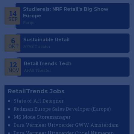
Studiereis: NRF Retail's Big Show
14
Europe
SEP
Parijs
6
Sustainable Retail
OKT
AFAS Theater
12
RetailTrends Tech
NOV
AFAS Theater
RetailTrends Jobs
State of Art Designer
Redman Europe Sales Developer (Europe)
MS Mode Storemanager
Dura Vermeer Uitvoerder GWW Amsterdam
Dura Vermeer Uitvoerder Civiel Nijmegen