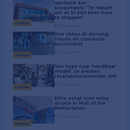
opnieuw aan
koopzegels: 'Te riskant
om er in één keer mee
te stoppen'
Premium
5 minuten
Hoe video-AI derving,
fraude en conversie
beïnvloedt
5 minuten
Premium
Van hype naar houdbaar
model: zo werken
retailabonnementen wél
8 minuten
Premium
Hitte zorgt voor extra
drukte in Mall of the
Netherlands
2 minuten
Premium