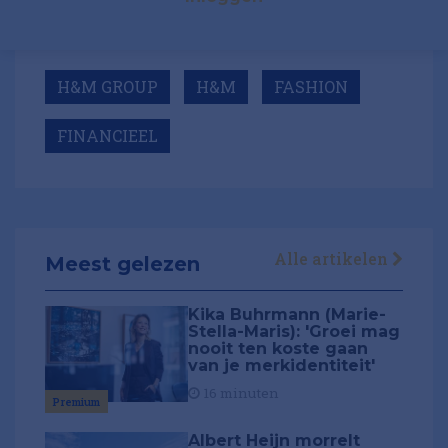
H&M GROUP
H&M
FASHION
FINANCIEEL
Alle artikelen
Meest gelezen
Kika Buhrmann (Marie-
Stella-Maris): 'Groei mag
nooit ten koste gaan
van je merkidentiteit'
16 minuten
Premium
Albert Heijn morrelt