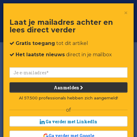
×
Toggle
Voor professionals in retail & brands
Laat je mailadres achter en
navigat
lees direct verder
Word member
Gratis toegang
tot dit artikel
Het laatste nieuws
direct in je mailbox
Aanmelden
Al 57.500 professionals hebben zich aangemeld!
of
Ga verder met LinkedIn
Ga verder met Google