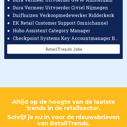
Dura Vermeer Uitvoerder Civiel Nijmegen
Duifhuizen Verkoopmedewerker Ridderkerk
EK Retail Customer Support Omnichannel
Hubo Assistent Category Manager
Checkpoint Systems Key Accountmanager Benelux
RetailTrends Jobs
Altijd op de hoogte van de laatste
trends in de retailsector.
Schrijf je nu in voor de nieuwsbrieven
van RetailTrends.