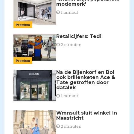
modemerk'
1 minuut
Premium
Retailcijfers: Tedi
2 minuten
Premium
Na de Bijenkorf en Bol
ook brillenketen Ace &
Tate getroffen door
datalek
1 minuut
Wmnsuit sluit winkel in
Maastricht
2 minuten