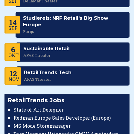
SEP
DeLaMar Theater
Studiereis: NRF Retail's Big Show
14
Europe
SEP
Parijs
6
Sustainable Retail
OKT
AFAS Theater
12
RetailTrends Tech
NOV
AFAS Theater
RetailTrends Jobs
State of Art Designer
Redman Europe Sales Developer (Europe)
MS Mode Storemanager
Dura Vermeer Uitvoerder GWW Amsterdam