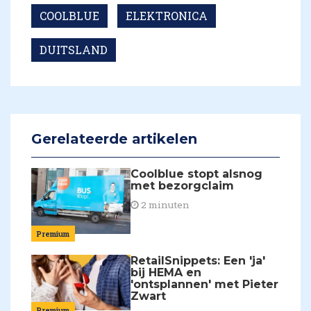
COOLBLUE
ELEKTRONICA
DUITSLAND
Gerelateerde artikelen
Coolblue stopt alsnog
met bezorgclaim
2 minuten
Premium
RetailSnippets: Een 'ja'
bij HEMA en
'ontsplannen' met Pieter
Zwart
Premium