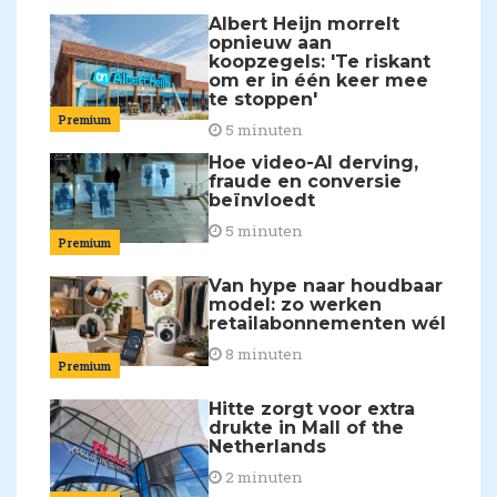
Albert Heijn morrelt
opnieuw aan
koopzegels: 'Te riskant
om er in één keer mee
te stoppen'
Premium
5 minuten
Hoe video-AI derving,
fraude en conversie
beïnvloedt
5 minuten
Premium
Van hype naar houdbaar
model: zo werken
retailabonnementen wél
8 minuten
Premium
Hitte zorgt voor extra
drukte in Mall of the
Netherlands
2 minuten