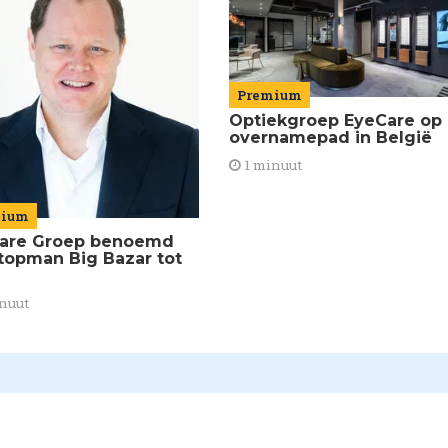
Premium
Optiekgroep EyeCare op
overnamepad in België
1 minuut
mium
are Groep benoemd
topman Big Bazar tot
nuut