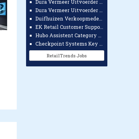
Dura Vermeer Uitvoerder GWW Amsterdam
Dura Vermeer Uitvoerder Civiel Nijmegen
Duifhuizen Verkoopmedewerker Ridderkerk
EK Retail Customer Support Omnichannel
Hubo Assistent Category Manager
Checkpoint Systems Key Accountmanager Benelux
RetailTrends Jobs