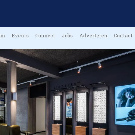
um
Events
Connect
Jobs
Adverteren
Contact