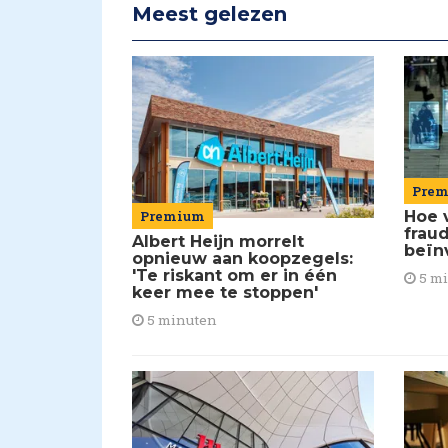
Meest gelezen
Pre
Premium
Hoe 
frau
Albert Heijn morrelt
beïn
opnieuw aan koopzegels:
'Te riskant om er in één
5 m
keer mee te stoppen'
5 minuten