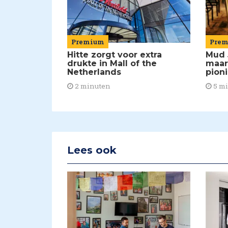
Premium
Pre
Hitte zorgt voor extra
Mud 
drukte in Mall of the
maar
Netherlands
pion
2 minuten
5 m
Lees ook