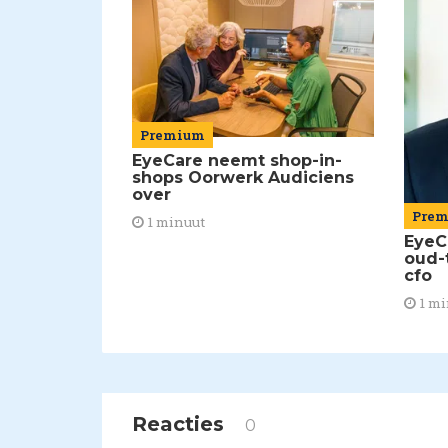
Premium
EyeCare neemt shop-in-
shops Oorwerk Audiciens
over
Pre
1 minuut
EyeC
oud-
cfo
1 mi
Reacties
0