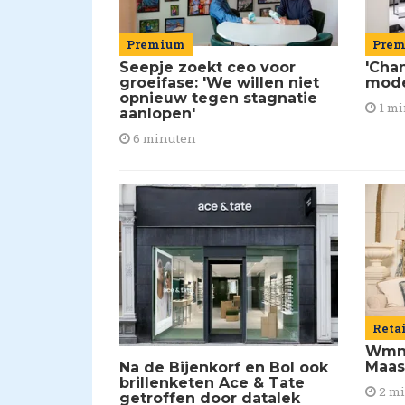
Premium
Pre
Seepje zoekt ceo voor
'Chan
groeifase: 'We willen niet
mod
opnieuw tegen stagnatie
1 mi
aanlopen'
6 minuten
Reta
Wmns
Maas
Na de Bijenkorf en Bol ook
brillenketen Ace & Tate
2 m
getroffen door datalek