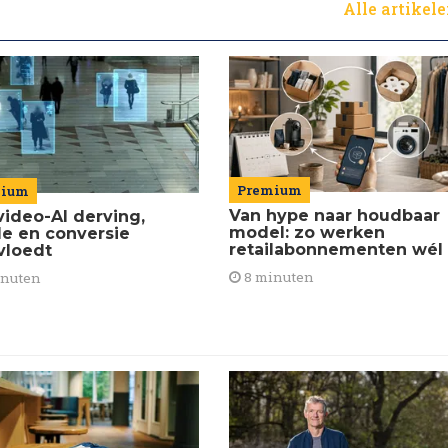
Alle artikel
Premium
mium
Van hype naar houdbaar
video-AI derving,
model: zo werken
de en conversie
retailabonnementen wél
vloedt
8 minuten
inuten