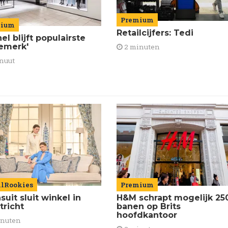
Premium
mium
Retailcijfers: Tedi
el blijft populairste
emerk'
2 minuten
nuut
ilRookies
Premium
uit sluit winkel in
H&M schrapt mogelijk 25
tricht
banen op Brits
hoofdkantoor
inuten