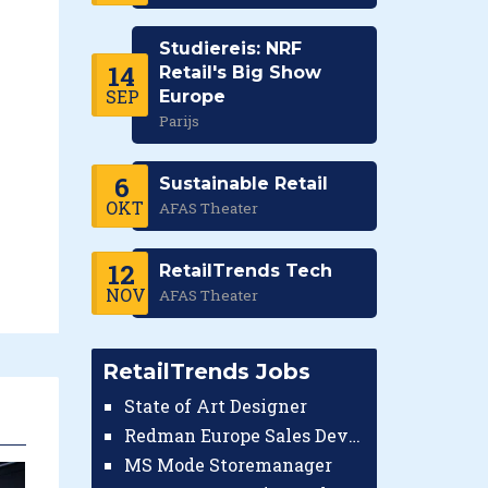
Studiereis: NRF
14
Retail's Big Show
SEP
Europe
Parijs
6
Sustainable Retail
OKT
AFAS Theater
12
RetailTrends Tech
NOV
AFAS Theater
RetailTrends Jobs
State of Art Designer
Redman Europe Sales Developer (Europe)
MS Mode Storemanager