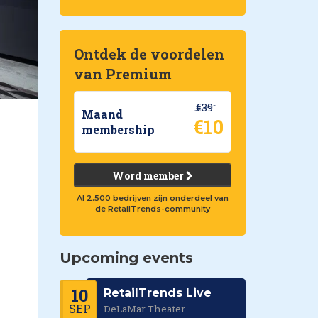
Ontdek de voordelen
van Premium
€39
Maand
€10
membership
Word member
Al 2.500 bedrijven zijn onderdeel van
de RetailTrends-community
Upcoming events
10
RetailTrends Live
SEP
DeLaMar Theater