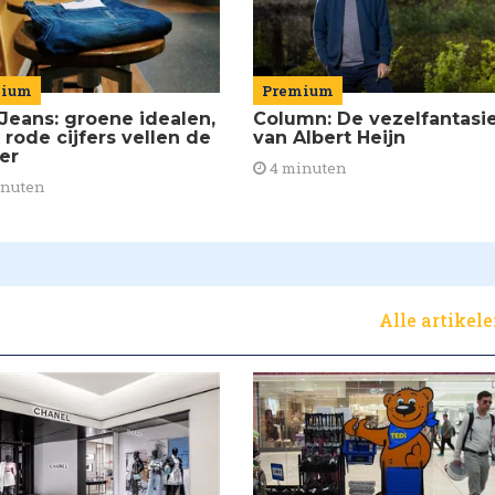
mium
Premium
Jeans: groene idealen,
Column: De vezelfantasi
 rode cijfers vellen de
van Albert Heijn
ier
4 minuten
inuten
Alle artikel