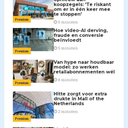
koopzegels: 'Te riskant
om er in één keer mee
te stoppen'
Premium
5 minuten
Hoe video-AI derving,
fraude en conversie
beïnvloedt
5 minuten
Premium
Van hype naar houdbaar
model: zo werken
retailabonnementen wél
8 minuten
Premium
Hitte zorgt voor extra
drukte in Mall of the
Netherlands
2 minuten
Premium