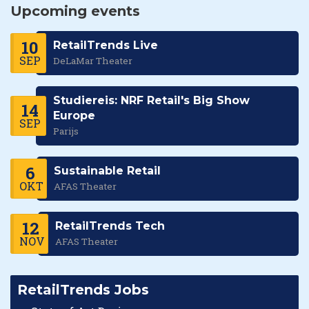
Upcoming events
10
RetailTrends Live
SEP
DeLaMar Theater
Studiereis: NRF Retail's Big Show
14
Europe
SEP
Parijs
6
Sustainable Retail
OKT
AFAS Theater
12
RetailTrends Tech
NOV
AFAS Theater
RetailTrends Jobs