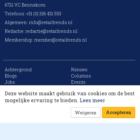
6721 VC Bennekom
Telefoon: +31 (0) 318 431 553
Algemeen:
info@retailtrends.nl
Redactie:
redactie@retailtrends.nl
Membership:
member@retailtrends.nl
Achtergrond
Nieuws
10 collega’s
Blogs
Columns
Jobs
Events
Contact
Word member
Deze website maakt gebruik van cookies om de best
Archief
Sitemap
Korting op events
mogelijke ervaring te bieden.
Lees meer
Accepteren
Weigeren
Website is powered by