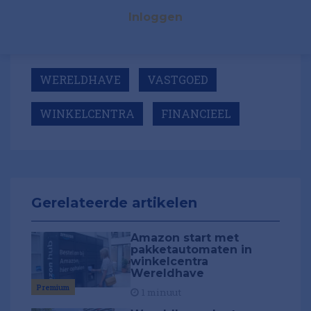
Inloggen
WERELDHAVE
VASTGOED
WINKELCENTRA
FINANCIEEL
Gerelateerde artikelen
Amazon start met
pakketautomaten in
winkelcentra
Wereldhave
Premium
1 minuut