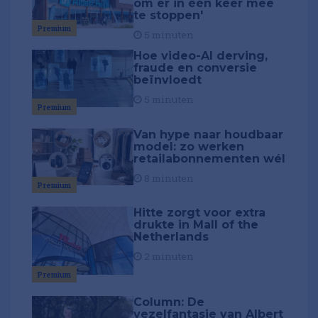
om er in één keer mee
te stoppen'
Premium
5 minuten
Hoe video-AI derving,
fraude en conversie
beïnvloedt
5 minuten
Premium
Van hype naar houdbaar
model: zo werken
retailabonnementen wél
8 minuten
Premium
Hitte zorgt voor extra
drukte in Mall of the
Netherlands
2 minuten
Premium
Column: De
vezelfantasie van Albert