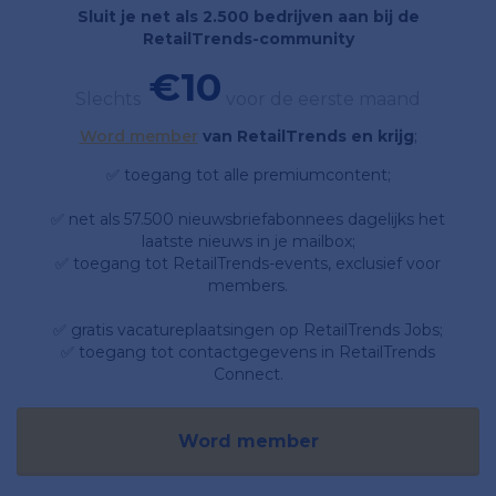
Sluit je net als 2.500 bedrijven aan bij de
RetailTrends-community
€10
Slechts
voor de eerste maand
Word member
van RetailTrends en krijg
;
✅ toegang tot alle premiumcontent;
✅ net als 57.500 nieuwsbriefabonnees dagelijks het
laatste nieuws in je mailbox;
✅ toegang tot RetailTrends-events, exclusief voor
members.
✅ gratis vacatureplaatsingen op RetailTrends Jobs;
✅ toegang tot contactgegevens in RetailTrends
Connect.
Word member