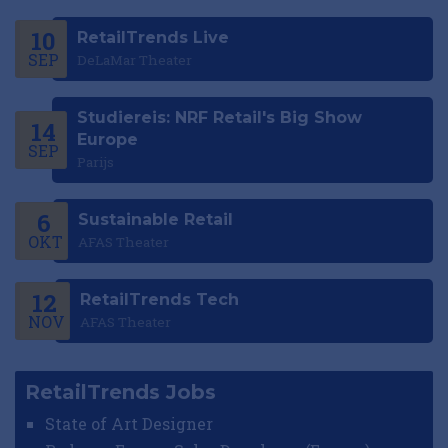
10
RetailTrends Live
SEP
DeLaMar Theater
Studiereis: NRF Retail's Big Show
14
Europe
SEP
Parijs
6
Sustainable Retail
OKT
AFAS Theater
12
RetailTrends Tech
NOV
AFAS Theater
RetailTrends Jobs
State of Art Designer