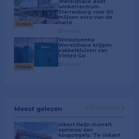
Wereldhave doet
winkelcentrum
Sterrenburg voor 60
miljoen euro van de
hand
Premium
1 minuut
Winkelcentra
Wereldhave krijgen
pakketkluizen van
Vinted Go
1 minuut
Premium
Alle artikelen
Meest gelezen
Albert Heijn morrelt
opnieuw aan
koopzegels: 'Te riskant