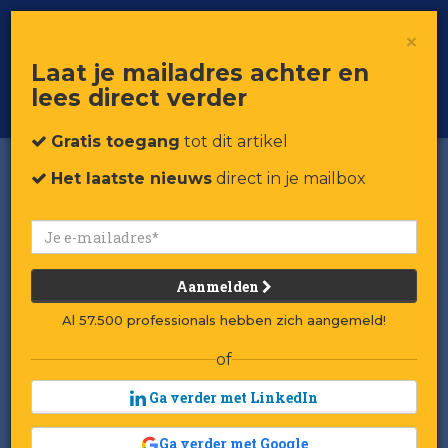
×
Toggle
Voor professionals in retail & brands
Laat je mailadres achter en
navigat
lees direct verder
Word member
Gratis toegang
tot dit artikel
Het laatste nieuws
direct in je mailbox
Aanmelden
Al 57.500 professionals hebben zich aangemeld!
of
Ga verder met LinkedIn
Ga verder met Google