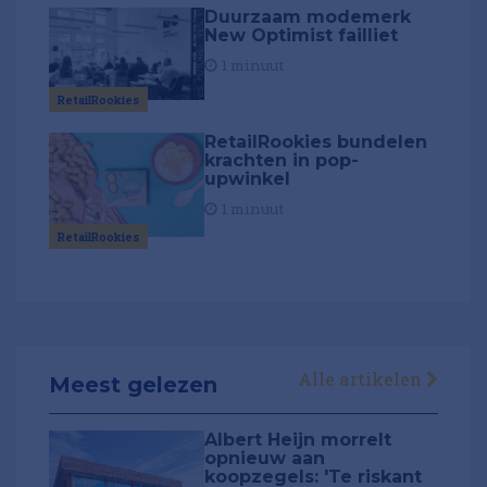
Duurzaam modemerk
New Optimist failliet
1 minuut
RetailRookies
RetailRookies bundelen
krachten in pop-
upwinkel
1 minuut
RetailRookies
Alle artikelen
Meest gelezen
Albert Heijn morrelt
opnieuw aan
koopzegels: 'Te riskant