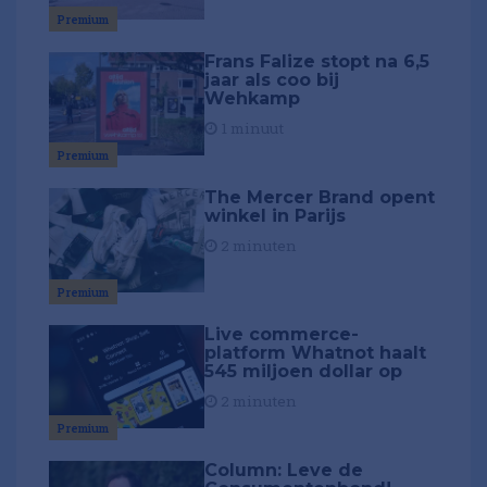
Premium
Frans Falize stopt na 6,5
jaar als coo bij
Wehkamp
1 minuut
Premium
The Mercer Brand opent
winkel in Parijs
2 minuten
Premium
Live commerce-
platform Whatnot haalt
545 miljoen dollar op
2 minuten
Premium
Column: Leve de