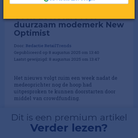
Geen doorstart voor
duurzaam modemerk New
Optimist
Door:
Redactie RetailTrends
Gepubliceerd op 8 augustus 2025 om 13:40
Laatst gewijzigd: 8 augustus 2025 om 13:47
Het nieuws volgt ruim een week nadat de
medeoprichter nog de hoop had
uitgesproken te kunnen doorstarten door
middel van crowdfunding.
Dit is een premium artikel
Verder lezen?