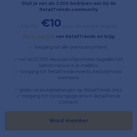
Sluit je net als 2.500 bedrijven aan bij de
RetailTrends-community
€10
Slechts
voor de eerste maand
Word member
van RetailTrends en krijg
;
✅ toegang tot alle premiumcontent;
✅ net als 57.500 nieuwsbriefabonnees dagelijks het
laatste nieuws in je mailbox;
✅ toegang tot RetailTrends-events, exclusief voor
members.
✅ gratis vacatureplaatsingen op RetailTrends Jobs;
✅ toegang tot contactgegevens in RetailTrends
Connect.
Word member