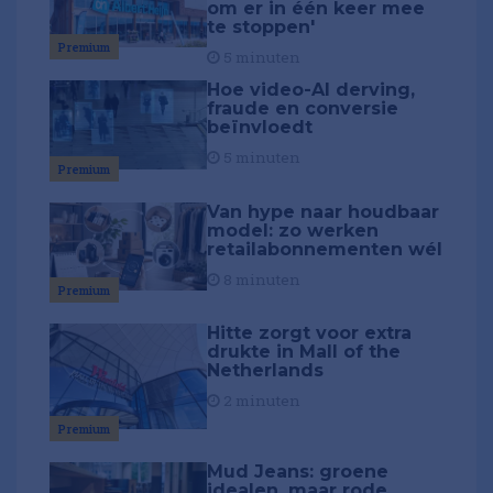
om er in één keer mee
te stoppen'
Premium
5 minuten
Hoe video-AI derving,
fraude en conversie
beïnvloedt
5 minuten
Premium
Van hype naar houdbaar
model: zo werken
retailabonnementen wél
8 minuten
Premium
Hitte zorgt voor extra
drukte in Mall of the
Netherlands
2 minuten
Premium
Mud Jeans: groene
idealen, maar rode