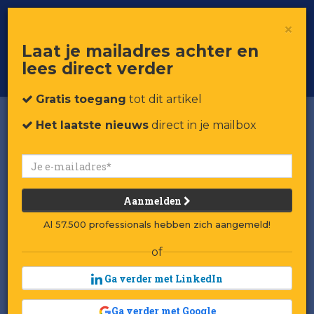
×
Toggle
Voor professionals in retail & brands
Laat je mailadres achter en
navigat
lees direct verder
Word member
Gratis toegang
tot dit artikel
Het laatste nieuws
direct in je mailbox
Aanmelden
Al 57.500 professionals hebben zich aangemeld!
of
Ga verder met LinkedIn
Ga verder met Google