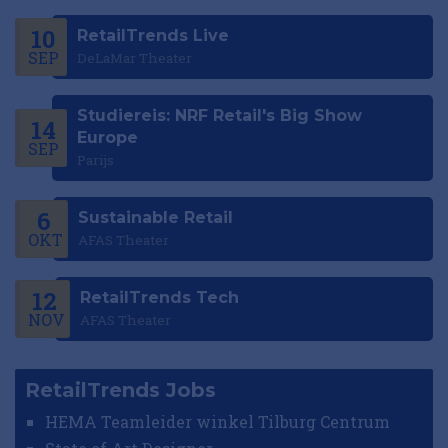
10
RetailTrends Live
SEP
DeLaMar Theater
Studiereis: NRF Retail's Big Show
14
Europe
SEP
Parijs
6
Sustainable Retail
OKT
AFAS Theater
12
RetailTrends Tech
NOV
AFAS Theater
RetailTrends Jobs
HEMA Teamleider winkel Tilburg Centrum