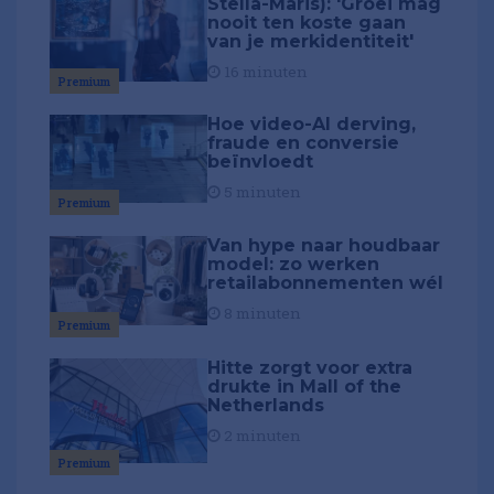
Stella-Maris): 'Groei mag
nooit ten koste gaan
van je merkidentiteit'
16 minuten
Premium
Hoe video-AI derving,
fraude en conversie
beïnvloedt
5 minuten
Premium
Van hype naar houdbaar
model: zo werken
retailabonnementen wél
8 minuten
Premium
Hitte zorgt voor extra
drukte in Mall of the
Netherlands
2 minuten
Premium