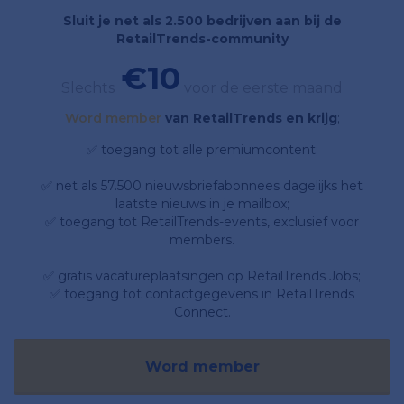
Sluit je net als 2.500 bedrijven aan bij de
RetailTrends-community
€10
Slechts
voor de eerste maand
Word member
van RetailTrends en krijg
;
✅ toegang tot alle premiumcontent;
✅ net als 57.500 nieuwsbriefabonnees dagelijks het
laatste nieuws in je mailbox;
✅ toegang tot RetailTrends-events, exclusief voor
members.
✅ gratis vacatureplaatsingen op RetailTrends Jobs;
✅ toegang tot contactgegevens in RetailTrends
Connect.
Word member