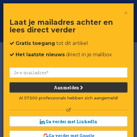
×
Toggle
Voor professionals in retail & brands
Laat je mailadres achter en
navigat
lees direct verder
Word member
Gratis toegang
tot dit artikel
Het laatste nieuws
direct in je mailbox
Aanmelden
Al 57.500 professionals hebben zich aangemeld!
of
Ga verder met LinkedIn
Ga verder met Google