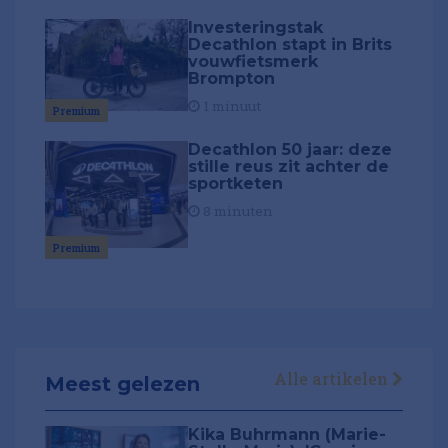
Investeringstak
Decathlon stapt in Brits
vouwfietsmerk
Brompton
1 minuut
Premium
Decathlon 50 jaar: deze
stille reus zit achter de
sportketen
8 minuten
Premium
Alle artikelen
Meest gelezen
Kika Buhrmann (Marie-