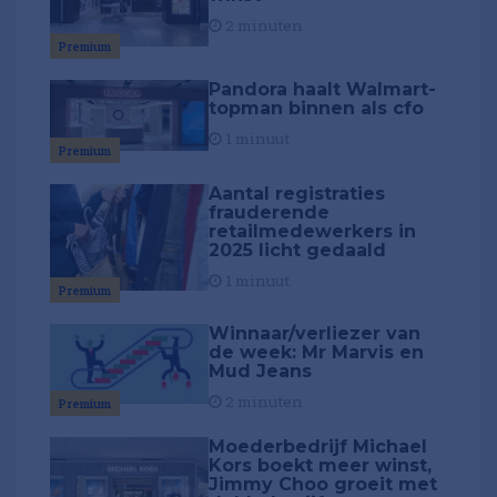
2 minuten
Premium
Pandora haalt Walmart-
topman binnen als cfo
1 minuut
Premium
Aantal registraties
frauderende
retailmedewerkers in
2025 licht gedaald
1 minuut
Premium
Winnaar/verliezer van
de week: Mr Marvis en
Mud Jeans
2 minuten
Premium
Moederbedrijf Michael
Kors boekt meer winst,
Jimmy Choo groeit met