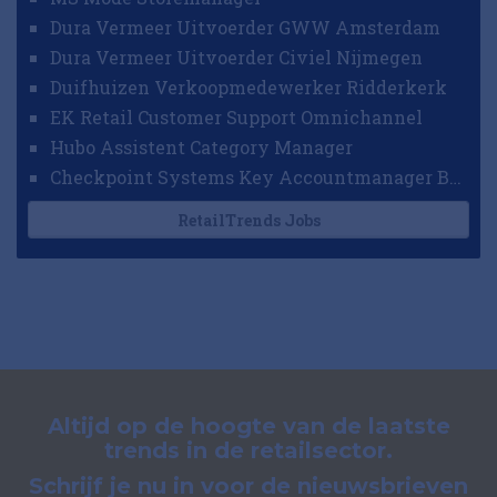
Dura Vermeer Uitvoerder GWW Amsterdam
Dura Vermeer Uitvoerder Civiel Nijmegen
Duifhuizen Verkoopmedewerker Ridderkerk
EK Retail Customer Support Omnichannel
Hubo Assistent Category Manager
Checkpoint Systems Key Accountmanager Benelux
RetailTrends Jobs
Altijd op de hoogte van de laatste
trends in de retailsector.
Schrijf je nu in voor de nieuwsbrieven