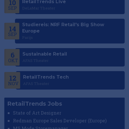
10
RetailTrends Live
SEP
DeLaMar Theater
Studiereis: NRF Retail's Big Show
14
Europe
SEP
Parijs
6
Sustainable Retail
OKT
AFAS Theater
12
RetailTrends Tech
NOV
AFAS Theater
RetailTrends Jobs
State of Art Designer
Redman Europe Sales Developer (Europe)
MS Mode Storemanager