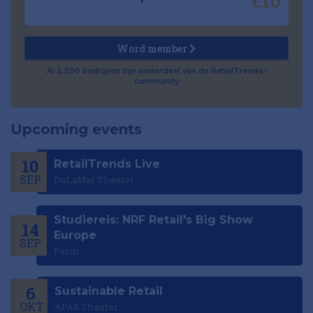
€10
Word member
Al 2.500 bedrijven zijn onderdeel van de RetailTrends-
community
Upcoming events
10
RetailTrends Live
SEP
DeLaMar Theater
Studiereis: NRF Retail's Big Show
14
Europe
SEP
Parijs
6
Sustainable Retail
OKT
AFAS Theater