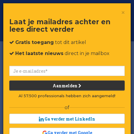
×
Toggle
Voor professionals in retail & brands
Laat je mailadres achter en
navigat
lees direct verder
Word member
Gratis toegang
tot dit artikel
Het laatste nieuws
direct in je mailbox
Aanmelden
Al 57.500 professionals hebben zich aangemeld!
of
Ga verder met LinkedIn
Ga verder met Google