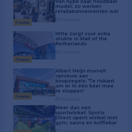
Van hype naar houdbaar
model: zo werken
retailabonnementen wél
8 minuten
Premium
Hitte zorgt voor extra
drukte in Mall of the
Netherlands
2 minuten
Premium
Albert Heijn morrelt
opnieuw aan
koopzegels: 'Te riskant
om er in één keer mee
te stoppen'
Premium
5 minuten
Meer dan een
sportwinkel: Sports
Direct opent winkel mét
gym, sauna en koffiebar
2 minuten