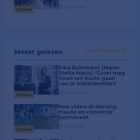
9 minuten
Premium
Alle artikelen
Meest gelezen
Kika Buhrmann (Marie-
Stella-Maris): 'Groei mag
nooit ten koste gaan
van je merkidentiteit'
16 minuten
Premium
Hoe video-AI derving,
fraude en conversie
beïnvloedt
5 minuten
Premium