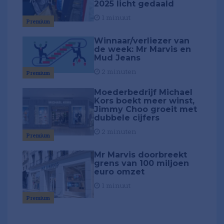
2025 licht gedaald
1 minuut
Premium
Winnaar/verliezer van
de week: Mr Marvis en
Mud Jeans
2 minuten
Premium
Moederbedrijf Michael
Kors boekt meer winst,
Jimmy Choo groeit met
dubbele cijfers
2 minuten
Premium
Mr Marvis doorbreekt
grens van 100 miljoen
euro omzet
1 minuut
Premium