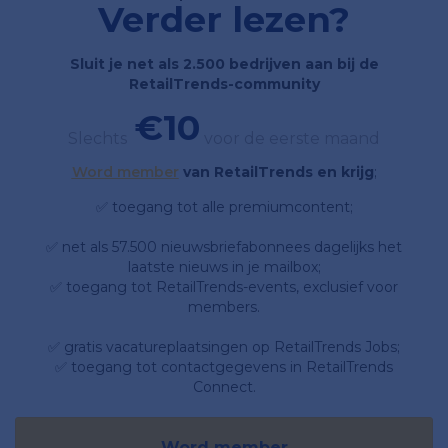
Verder lezen?
Sluit je net als 2.500 bedrijven aan bij de
RetailTrends-community
€10
Slechts
voor de eerste maand
Word member
van RetailTrends en krijg
;
✅ toegang tot alle premiumcontent;
✅ net als 57.500 nieuwsbriefabonnees dagelijks het
laatste nieuws in je mailbox;
✅ toegang tot RetailTrends-events, exclusief voor
members.
✅ gratis vacatureplaatsingen op RetailTrends Jobs;
✅ toegang tot contactgegevens in RetailTrends
Connect.
Word member