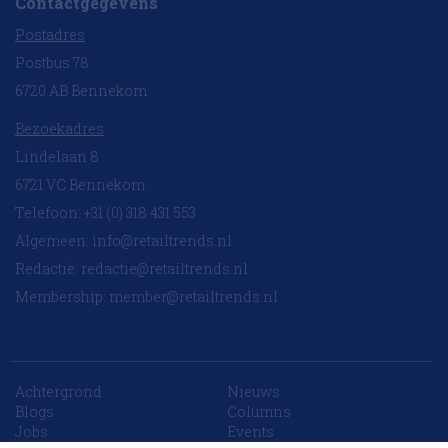
Contactgegevens
Postadres
Postbus 78
6720 AB Bennekom
Bezoekadres
Lindelaan 8
6721 VC Bennekom
Telefoon: +31 (0) 318 431 553
Algemeen:
info@retailtrends.nl
Redactie:
redactie@retailtrends.nl
Membership:
member@retailtrends.nl
Achtergrond
Nieuws
10 collega’s
Blogs
Columns
Jobs
Events