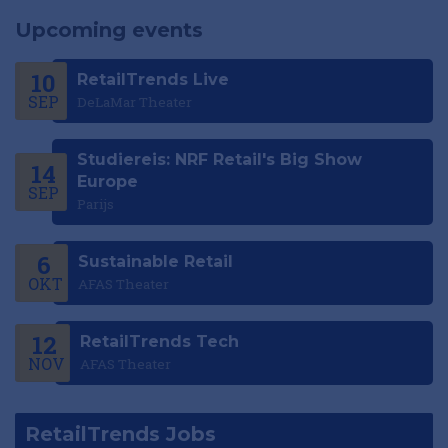
Upcoming events
10
RetailTrends Live
SEP
DeLaMar Theater
Studiereis: NRF Retail's Big Show
14
Europe
SEP
Parijs
6
Sustainable Retail
OKT
AFAS Theater
12
RetailTrends Tech
NOV
AFAS Theater
RetailTrends Jobs