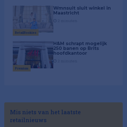
Wmnsuit sluit winkel in
Maastricht
2 minuten
RetailRookies
H&M schrapt mogelijk
250 banen op Brits
hoofdkantoor
2 minuten
Premium
Mis niets van het laatste
retailnieuws