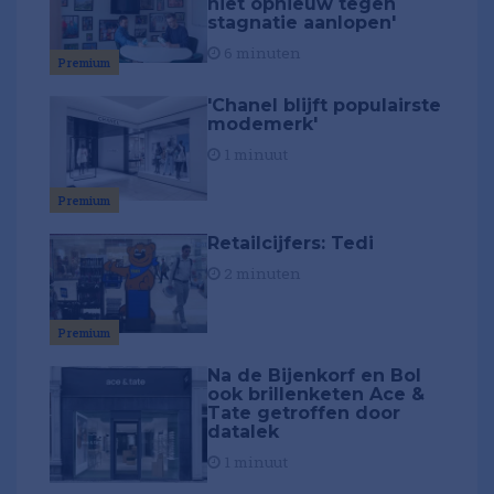
niet opnieuw tegen
stagnatie aanlopen'
6 minuten
Premium
'Chanel blijft populairste
modemerk'
1 minuut
Premium
Retailcijfers: Tedi
2 minuten
Premium
Na de Bijenkorf en Bol
ook brillenketen Ace &
Tate getroffen door
datalek
1 minuut