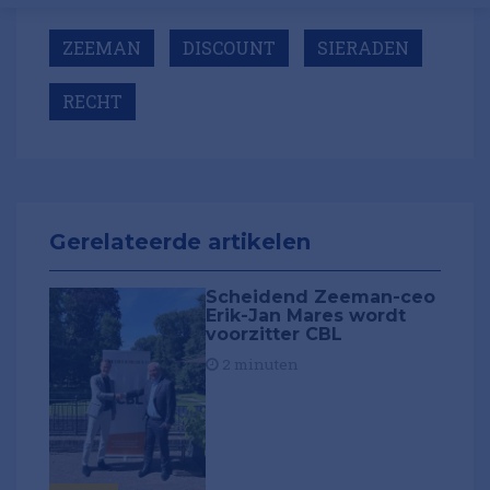
ZEEMAN
DISCOUNT
SIERADEN
RECHT
Gerelateerde artikelen
Scheidend Zeeman-ceo
Erik-Jan Mares wordt
voorzitter CBL
2 minuten