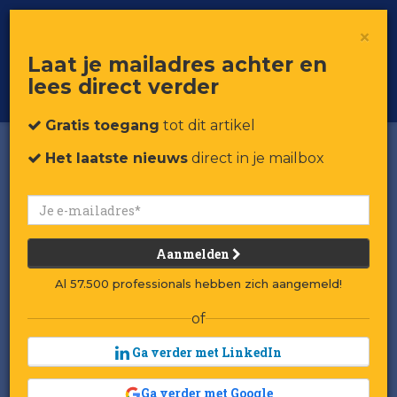
×
Toggle
Voor professionals in retail & brands
Laat je mailadres achter en
navigat
lees direct verder
Word member
Gratis toegang
tot dit artikel
Het laatste nieuws
direct in je mailbox
Aanmelden
Al 57.500 professionals hebben zich aangemeld!
of
Ga verder met LinkedIn
Ga verder met Google