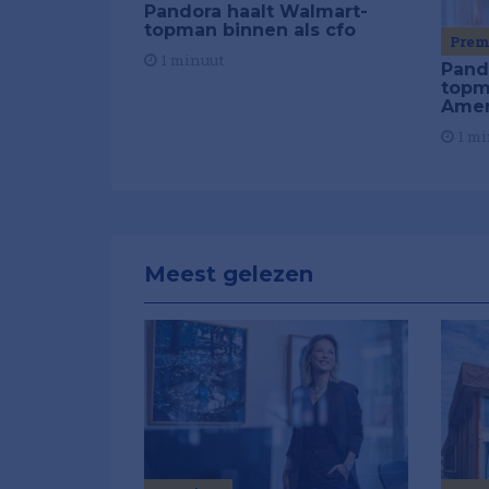
Pandora haalt Walmart-
topman binnen als cfo
Pre
1 minuut
Pand
topm
Amer
1 mi
Meest gelezen