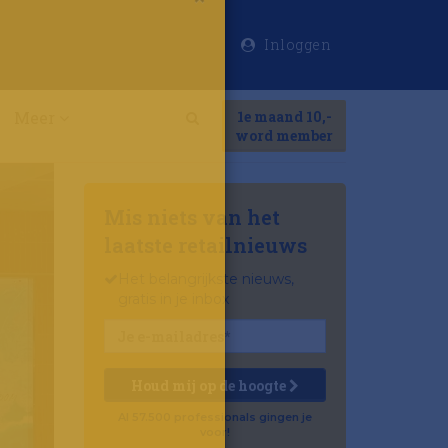
Inloggen
×
Meer
1e maand 10,-
Search
word member
Mis niets van het
laatste retailnieuws
Het belangrijkste nieuws,
gratis in je inbox
Houd mij op de hoogte
Al 57.500 professionals gingen je
voor!