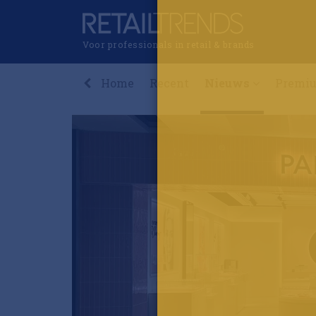
Voor professionals in retail & brands
Home
Recent
Nieuws
Premi