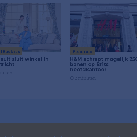
ilRookies
Premium
uit sluit winkel in
H&M schrapt mogelijk 25
tricht
banen op Brits
hoofdkantoor
inuten
2 minuten