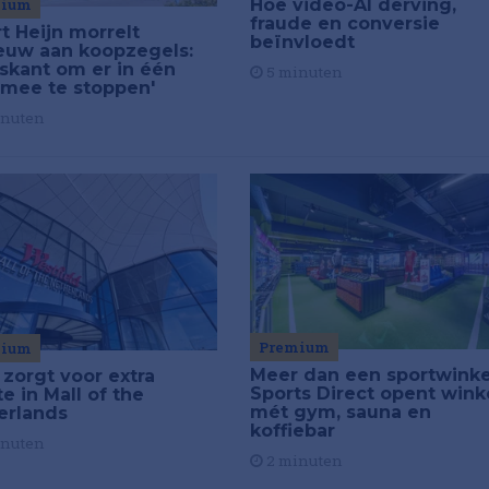
mium
Hoe video-AI derving,
fraude en conversie
t Heijn morrelt
beïnvloedt
euw aan koopzegels:
iskant om er in één
5 minuten
 mee te stoppen'
inuten
Premium
mium
Meer dan een sportwinke
 zorgt voor extra
Sports Direct opent wink
e in Mall of the
mét gym, sauna en
erlands
koffiebar
inuten
2 minuten