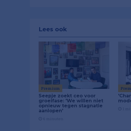
Lees ook
Premium
Pre
Seepje zoekt ceo voor
'Chan
groeifase: 'We willen niet
mod
opnieuw tegen stagnatie
1 mi
aanlopen'
6 minuten