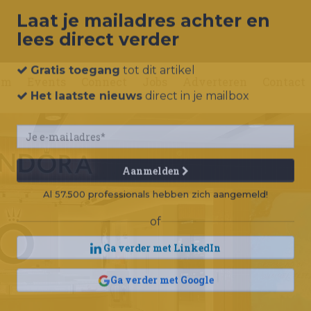
Laat je mailadres achter en
lees direct verder
um
Events
Connect
Jobs
Adverteren
Contact
Gratis toegang
tot dit artikel
Het laatste nieuws
direct in je mailbox
Aanmelden
Al 57.500 professionals hebben zich aangemeld!
of
Ga verder met LinkedIn