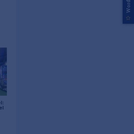
l:
el