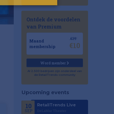
Ontdek de voordelen
van Premium
€39
Maand
€10
membership
Word member
Al 2.500 bedrijven zijn onderdeel van
de RetailTrends-community
Upcoming events
10
RetailTrends Live
SEP
DeLaMar Theater