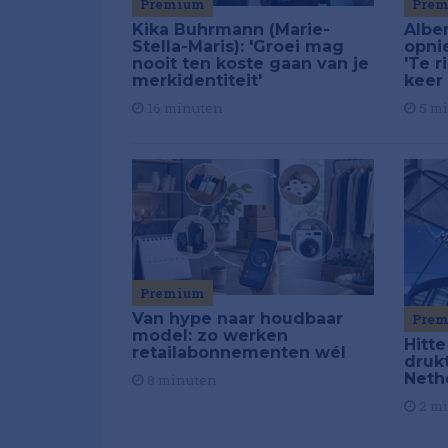
Premium
Pre
Kika Buhrmann (Marie-
Alber
Stella-Maris): 'Groei mag
opni
nooit ten koste gaan van je
'Te r
merkidentiteit'
keer
16 minuten
5 m
Premium
Van hype naar houdbaar
Pre
model: zo werken
Hitte
retailabonnementen wél
drukt
Neth
8 minuten
2 m