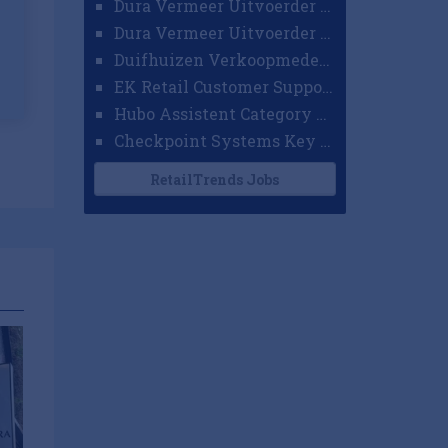
Dura Vermeer Uitvoerder GWW Amsterdam
Dura Vermeer Uitvoerder Civiel Nijmegen
Duifhuizen Verkoopmedewerker Ridderkerk
EK Retail Customer Support Omnichannel
Hubo Assistent Category Manager
Checkpoint Systems Key Accountmanager Benelux
RetailTrends Jobs