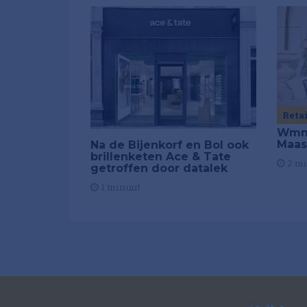
Reta
Wmns
Maas
Na de Bijenkorf en Bol ook
brillenketen Ace & Tate
2 m
getroffen door datalek
1 minuut