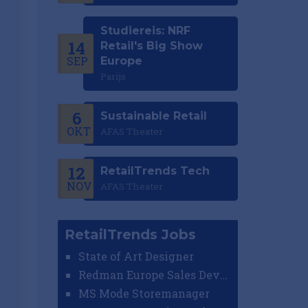
Studiereis: NRF
14
Retail's Big Show
SEP
Europe
Parijs
6
Sustainable Retail
OKT
AFAS Theater
12
RetailTrends Tech
NOV
AFAS Theater
RetailTrends Jobs
State of Art Designer
Redman Europe Sales Developer (Europe)
MS Mode Storemanager