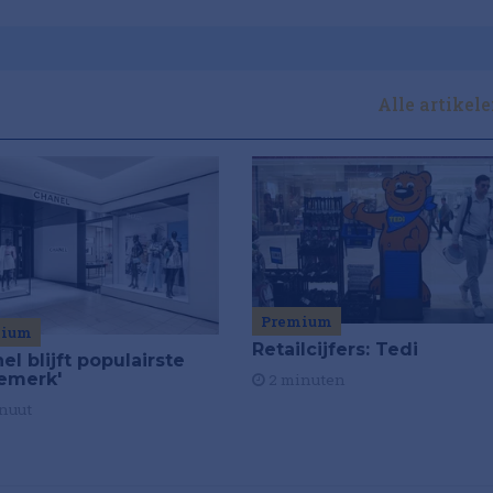
Alle artikel
Premium
mium
Retailcijfers: Tedi
el blijft populairste
emerk'
2 minuten
nuut