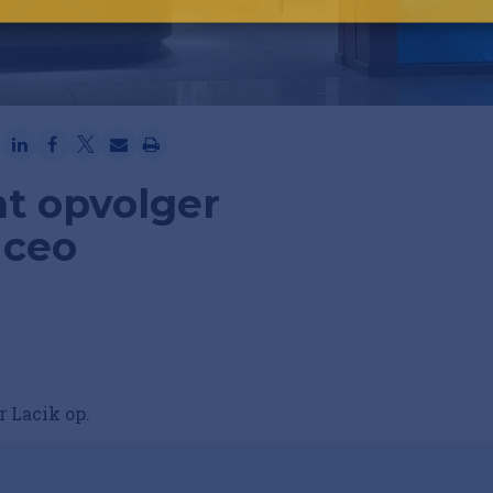
Ga verder met Google
t opvolger
 ceo
r Lacik op.