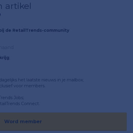
 artikel
?
n bij de RetailTrends-community
 maand
rijg
;
gelijks het laatste nieuws in je mailbox;
clusief voor members.
Trends Jobs;
ailTrends Connect.
Word member