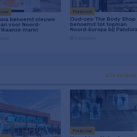
Premium
mium
Oud-ceo The Body Shop
ora benoemt nieuwe
benoemd tot topman
an voor Noord-
Noord-Europa bij Pandor
ikaanse markt
2 minuten
nuut
Alle artikel
Premium