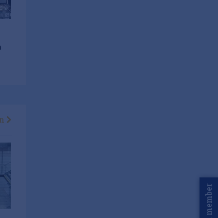
a
en
Word member