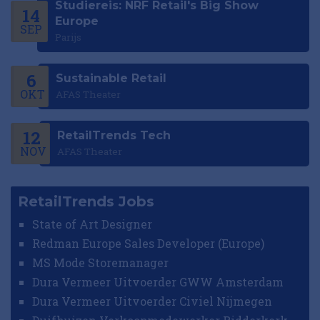
Studiereis: NRF Retail's Big Show
14
Europe
SEP
Parijs
6
Sustainable Retail
OKT
AFAS Theater
12
RetailTrends Tech
NOV
AFAS Theater
RetailTrends Jobs
State of Art Designer
Redman Europe Sales Developer (Europe)
MS Mode Storemanager
Dura Vermeer Uitvoerder GWW Amsterdam
Dura Vermeer Uitvoerder Civiel Nijmegen