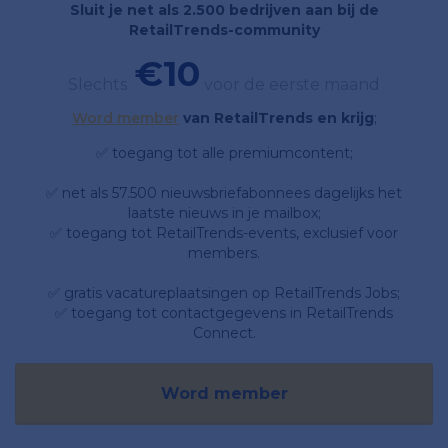
Sluit je net als 2.500 bedrijven aan bij de
RetailTrends-community
€10
Slechts
voor de eerste maand
Word member
van RetailTrends en krijg
;
✅ toegang tot alle premiumcontent;
✅ net als 57.500 nieuwsbriefabonnees dagelijks het
laatste nieuws in je mailbox;
✅ toegang tot RetailTrends-events, exclusief voor
members.
✅ gratis vacatureplaatsingen op RetailTrends Jobs;
✅ toegang tot contactgegevens in RetailTrends
Connect.
Word member