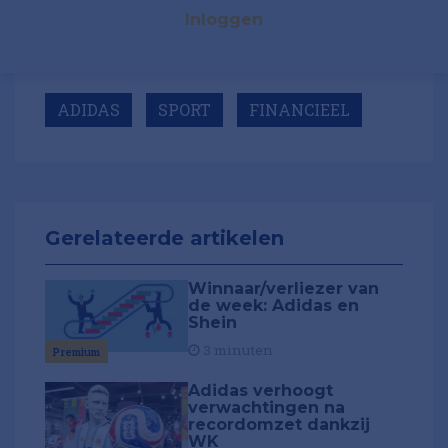
Inloggen
ADIDAS
SPORT
FINANCIEEL
Gerelateerde artikelen
Winnaar/verliezer van
de week: Adidas en
Shein
3 minuten
Premium
Adidas verhoogt
verwachtingen na
recordomzet dankzij
WK