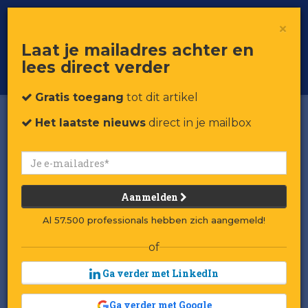
×
Toggle
Voor professionals in retail & brands
Laat je mailadres achter en
navigat
lees direct verder
Word member
Gratis toegang
tot dit artikel
Het laatste nieuws
direct in je mailbox
Aanmelden
Al 57.500 professionals hebben zich aangemeld!
of
Ga verder met LinkedIn
Ga verder met Google