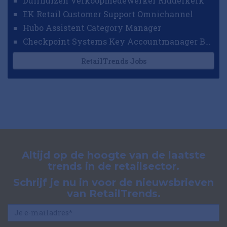
Duifhuizen Verkoopmedewerker Ridderkerk
EK Retail Customer Support Omnichannel
Hubo Assistent Category Manager
Checkpoint Systems Key Accountmanager Benelux
RetailTrends Jobs
Altijd op de hoogte van de laatste
trends in de retailsector.
Schrijf je nu in voor de nieuwsbrieven
van RetailTrends.