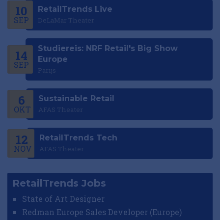
10
RetailTrends Live
SEP
DeLaMar Theater
Studiereis: NRF Retail's Big Show
14
Europe
SEP
Parijs
6
Sustainable Retail
OKT
AFAS Theater
12
RetailTrends Tech
NOV
AFAS Theater
RetailTrends Jobs
State of Art Designer
Redman Europe Sales Developer (Europe)