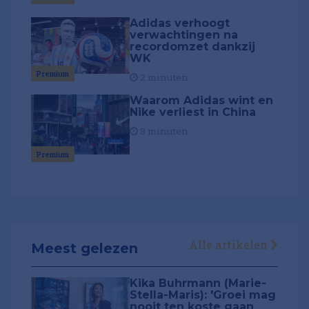
Adidas verhoogt
verwachtingen na
recordomzet dankzij
WK
Premium
2 minuten
Waarom Adidas wint en
Nike verliest in China
8 minuten
Premium
Alle artikelen
Meest gelezen
Kika Buhrmann (Marie-
Stella-Maris): 'Groei mag
nooit ten koste gaan