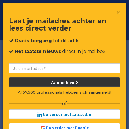
×
Toggle
Voor professionals in retail & brands
Laat je mailadres achter en
navigat
lees direct verder
Word member
Gratis toegang
tot dit artikel
Het laatste nieuws
direct in je mailbox
Aanmelden
Al 57.500 professionals hebben zich aangemeld!
of
Ga verder met LinkedIn
Ga verder met Google