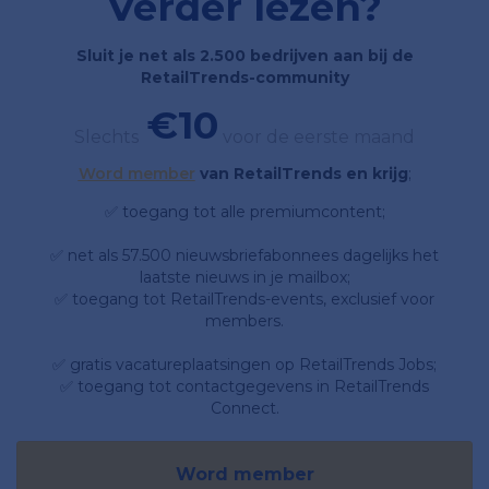
Verder lezen?
Sluit je net als 2.500 bedrijven aan bij de
RetailTrends-community
€10
Slechts
voor de eerste maand
Word member
van RetailTrends en krijg
;
✅ toegang tot alle premiumcontent;
✅ net als 57.500 nieuwsbriefabonnees dagelijks het
laatste nieuws in je mailbox;
✅ toegang tot RetailTrends-events, exclusief voor
members.
✅ gratis vacatureplaatsingen op RetailTrends Jobs;
✅ toegang tot contactgegevens in RetailTrends
Connect.
Word member