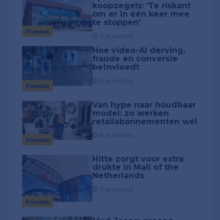
koopzegels: 'Te riskant
om er in één keer mee
te stoppen'
Premium
5 minuten
Hoe video-AI derving,
fraude en conversie
beïnvloedt
5 minuten
Premium
Van hype naar houdbaar
model: zo werken
retailabonnementen wél
8 minuten
Premium
Hitte zorgt voor extra
drukte in Mall of the
Netherlands
2 minuten
Premium