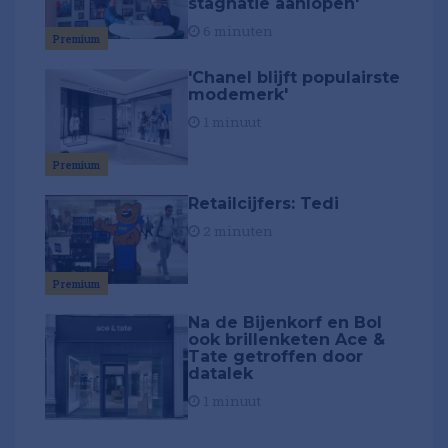
stagnatie aanlopen'
6 minuten
Premium
'Chanel blijft populairste
modemerk'
1 minuut
Premium
Retailcijfers: Tedi
2 minuten
Premium
Na de Bijenkorf en Bol
ook brillenketen Ace &
Tate getroffen door
datalek
1 minuut