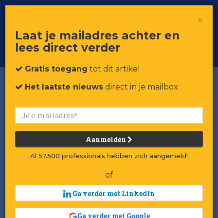
×
Toggle
Voor professionals in retail & brands
Laat je mailadres achter en
navigat
lees direct verder
Word member
Gratis toegang
tot dit artikel
Het laatste nieuws
direct in je mailbox
Aanmelden
Al 57.500 professionals hebben zich aangemeld!
of
Ga verder met LinkedIn
Ga verder met Google