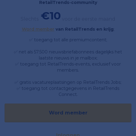
RetailTrends-community
€10
Slechts
voor de eerste maand
Word member
van RetailTrends en krijg
;
✅ toegang tot alle premiumcontent;
✅ net als 57.500 nieuwsbriefabonnees dagelijks het
laatste nieuws in je mailbox;
✅ toegang tot RetailTrends-events, exclusief voor
members.
✅ gratis vacatureplaatsingen op RetailTrends Jobs;
✅ toegang tot contactgegevens in RetailTrends
Connect.
Word member
Inloggen