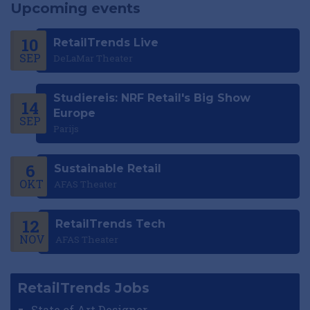
Upcoming events
10
RetailTrends Live
SEP
DeLaMar Theater
Studiereis: NRF Retail's Big Show
14
Europe
SEP
Parijs
6
Sustainable Retail
OKT
AFAS Theater
12
RetailTrends Tech
NOV
AFAS Theater
RetailTrends Jobs
State of Art Designer