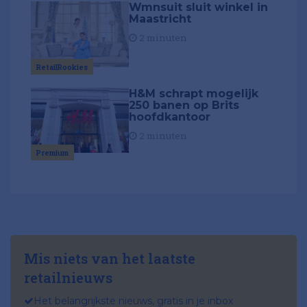
Wmnsuit sluit winkel in
Maastricht
2 minuten
RetailRookies
H&M schrapt mogelijk
250 banen op Brits
hoofdkantoor
2 minuten
Premium
Mis niets van het laatste
retailnieuws
Het belangrijkste nieuws, gratis in je inbox