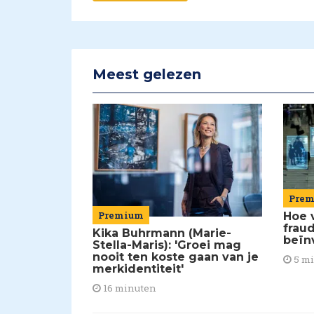
Meest gelezen
Pre
Premium
Hoe 
frau
Kika Buhrmann (Marie-
beïn
Stella-Maris): 'Groei mag
nooit ten koste gaan van je
5 m
merkidentiteit'
16 minuten