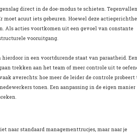
 tegenslag direct in de doe-modus te schieten. Tegenvalle
Er moet acuut iets gebeuren. Hoewel deze actiegerichthe
o in. Als acties voortkomen uit een gevoel van constante
structurele vooruitgang.
ierdoor in een voortdurende staat van paraatheid. Ee
 gaan trekken aan het team of meer controle uit te oefe
 vaak averechts: hoe meer de leider de controle probeert 
e medewerkers tonen. Een aanpassing in de eigen manier
breken.
niet naar standaard managementtrucjes, maar naar je