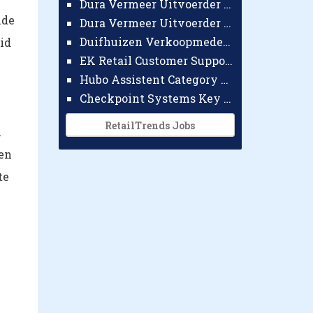
Dura Vermeer Uitvoerder GWW Amsterdam
nde
Dura Vermeer Uitvoerder Civiel Nijmegen
Duifhuizen Verkoopmedewerker Ridderkerk
id
EK Retail Customer Support Omnichannel
Hubo Assistent Category Manager
Checkpoint Systems Key Accountmanager Benelux
RetailTrends Jobs
n
nen
te