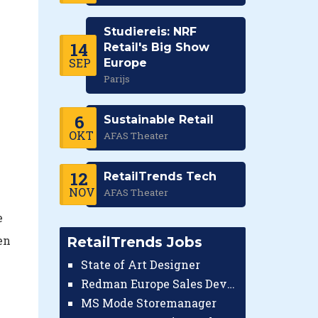
Studiereis: NRF
14
Retail's Big Show
SEP
Europe
Parijs
6
Sustainable Retail
OKT
AFAS Theater
12
RetailTrends Tech
NOV
AFAS Theater
e
en
RetailTrends Jobs
State of Art Designer
Redman Europe Sales Developer (Europe)
MS Mode Storemanager