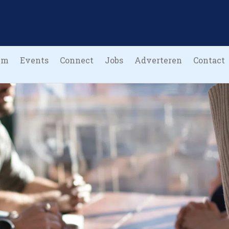
um
Events
Connect
Jobs
Adverteren
Contact