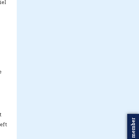
iel
e
t
Word member
eft