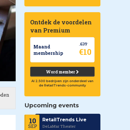
Ontdek de voordelen
van Premium
€39
Maand
€10
membership
Word member
Al 2.500 bedrijven zijn onderdeel van
de RetailTrends-community
oden
Upcoming events
10
RetailTrends Live
SEP
DeLaMar Theater