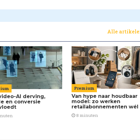
Alle artikel
Premium
mium
Van hype naar houdbaar
video-AI derving,
model: zo werken
de en conversie
retailabonnementen wél
vloedt
8 minuten
inuten