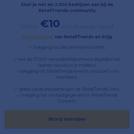
Sluit je net als 2.500 bedrijven aan bij de
RetailTrends-community
€10
Slechts
voor de eerste maand
Word member
van RetailTrends en krijg
;
✅ toegang tot alle premiumcontent;
✅ net als 57.500 nieuwsbriefabonnees dagelijks het
laatste nieuws in je mailbox;
✅ toegang tot RetailTrends-events, exclusief voor
members.
✅ gratis vacatureplaatsingen op RetailTrends Jobs;
✅ toegang tot contactgegevens in RetailTrends
Connect.
Word member