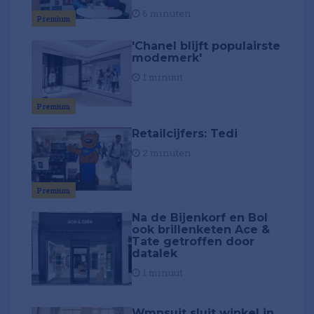
6 minuten
Premium
'Chanel blijft populairste
modemerk'
1 minuut
Premium
Retailcijfers: Tedi
2 minuten
Premium
Na de Bijenkorf en Bol
ook brillenketen Ace &
Tate getroffen door
datalek
1 minuut
Wmnsuit sluit winkel in