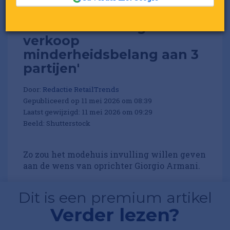
'Armani overweegt
verkoop
minderheidsbelang aan 3
partijen'
Door:
Redactie RetailTrends
Gepubliceerd op 11 mei 2026 om 08:39
Laatst gewijzigd: 11 mei 2026 om 09:29
Beeld: Shutterstock
Zo zou het modehuis invulling willen geven
aan de wens van oprichter Giorgio Armani.
Dit is een premium artikel
Verder lezen?