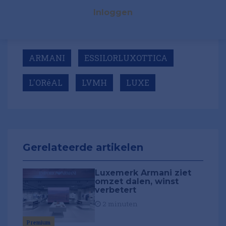
Inloggen
ARMANI
ESSILORLUXOTTICA
L'ORéAL
LVMH
LUXE
Gerelateerde artikelen
Luxemerk Armani ziet
omzet dalen, winst
verbetert
2 minuten
Premium