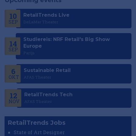
Upcoming events
10
RetailTrends Live
SEP
DeLaMar Theater
Studiereis: NRF Retail's Big Show
14
Europe
SEP
Parijs
6
Sustainable Retail
OKT
AFAS Theater
12
RetailTrends Tech
NOV
AFAS Theater
RetailTrends Jobs
State of Art Designer