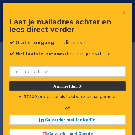
×
Toggle
Voor professionals in retail & brands
Laat je mailadres achter en
navigat
lees direct verder
Word member
Gratis toegang
tot dit artikel
Het laatste nieuws
direct in je mailbox
Aanmelden
Al 57.500 professionals hebben zich aangemeld!
of
Ga verder met LinkedIn
Ga verder met Google