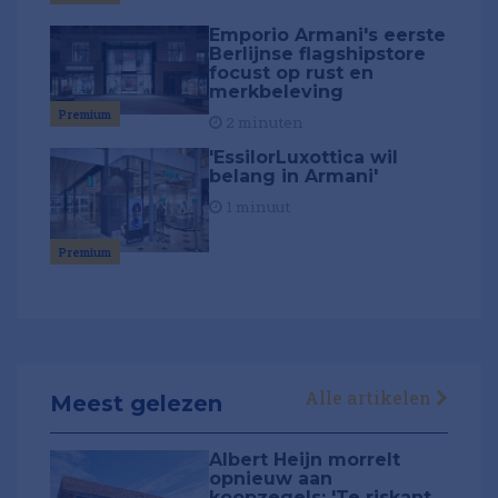
Emporio Armani's eerste
Berlijnse flagshipstore
focust op rust en
merkbeleving
Premium
2 minuten
'EssilorLuxottica wil
belang in Armani'
1 minuut
Premium
Alle artikelen
Meest gelezen
Albert Heijn morrelt
opnieuw aan
koopzegels: 'Te riskant