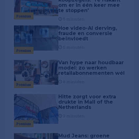
om er in één keer mee
te stoppen'
Premium
5 minuten
Hoe video-AI derving,
fraude en conversie
beïnvloedt
5 minuten
Premium
Van hype naar houdbaar
model: zo werken
retailabonnementen wél
8 minuten
Premium
Hitte zorgt voor extra
drukte in Mall of the
Netherlands
2 minuten
Premium
Mud Jeans: groene