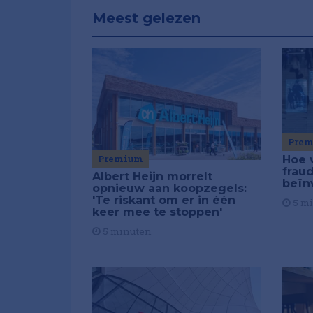
Meest gelezen
Pre
Premium
Hoe 
frau
Albert Heijn morrelt
beïn
opnieuw aan koopzegels:
'Te riskant om er in één
5 m
keer mee te stoppen'
5 minuten