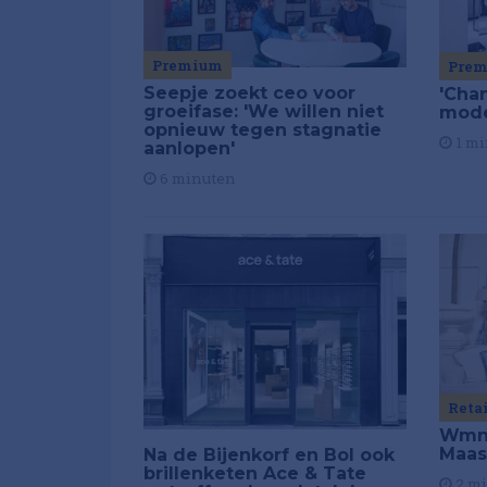
Premium
Pre
Seepje zoekt ceo voor
'Chan
groeifase: 'We willen niet
mod
opnieuw tegen stagnatie
1 mi
aanlopen'
6 minuten
Reta
Wmns
Maas
Na de Bijenkorf en Bol ook
brillenketen Ace & Tate
2 m