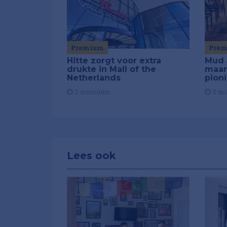
Premium
Pre
Hitte zorgt voor extra
Mud 
drukte in Mall of the
maar
Netherlands
pion
2 minuten
5 m
Lees ook