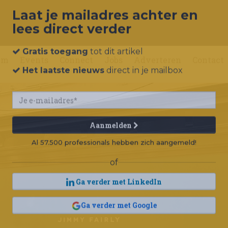
Laat je mailadres achter en
lees direct verder
um
Events
Connect
Jobs
Adverteren
Contact
Gratis toegang
tot dit artikel
Het laatste nieuws
direct in je mailbox
Aanmelden
Al 57.500 professionals hebben zich aangemeld!
of
Ga verder met LinkedIn