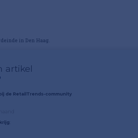
deinde in Den Haag.
 artikel
?
n bij de RetailTrends-community
 maand
rijg
;