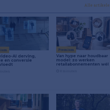
Alle artikel
Premium
mium
Van hype naar houdbaar
video-AI derving,
model: zo werken
de en conversie
retailabonnementen wél
vloedt
8 minuten
inuten