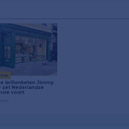
mium
se brillenketen Jimmy
ly zet Nederlandse
nsie voort
nuut