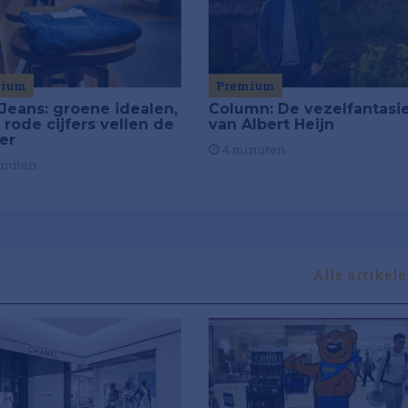
mium
Premium
Jeans: groene idealen,
Column: De vezelfantasi
 rode cijfers vellen de
van Albert Heijn
ier
4 minuten
inuten
Alle artikel