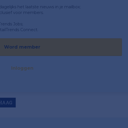
gelijks het laatste nieuws in je mailbox;
clusief voor members.
Trends Jobs;
ailTrends Connect.
Word member
Inloggen
HAAG