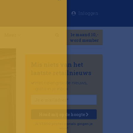
Inloggen
×
Meer
1e maand 10,-
Search
word member
Mis niets van het
laatste retailnieuws
Het belangrijkste nieuws,
gratis in je inbox
Houd mij op de hoogte
Al 57.500 professionals gingen je
voor!