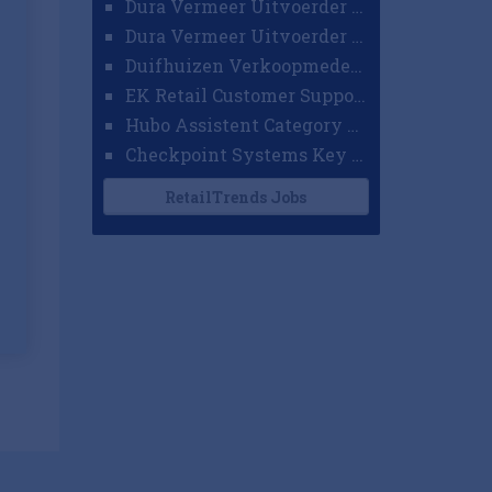
Dura Vermeer Uitvoerder GWW Amsterdam
Dura Vermeer Uitvoerder Civiel Nijmegen
Duifhuizen Verkoopmedewerker Ridderkerk
EK Retail Customer Support Omnichannel
Hubo Assistent Category Manager
Checkpoint Systems Key Accountmanager Benelux
RetailTrends Jobs