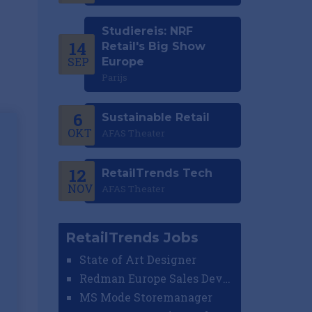
Studiereis: NRF
14
Retail's Big Show
SEP
Europe
Parijs
6
Sustainable Retail
OKT
AFAS Theater
12
RetailTrends Tech
NOV
AFAS Theater
RetailTrends Jobs
State of Art Designer
Redman Europe Sales Developer (Europe)
MS Mode Storemanager