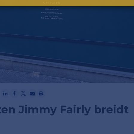
Ga verder met Google
ten Jimmy Fairly breidt