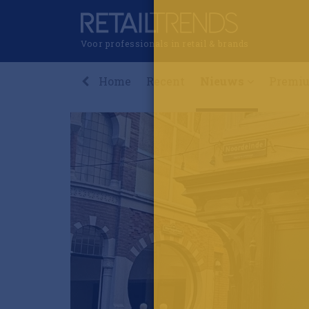
Voor professionals in retail & brands
Home
Recent
Nieuws
Premi