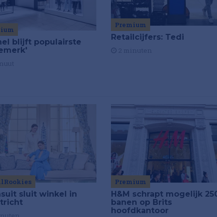
Premium
mium
Retailcijfers: Tedi
el blijft populairste
emerk'
2 minuten
nuut
ilRookies
Premium
uit sluit winkel in
H&M schrapt mogelijk 25
tricht
banen op Brits
hoofdkantoor
inuten