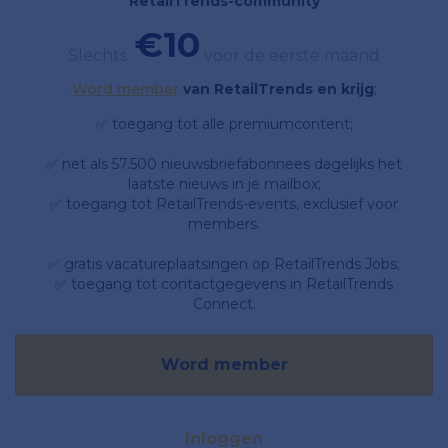
RetailTrends-community
€10
Slechts
voor de eerste maand
Word member
van RetailTrends en krijg
;
✅ toegang tot alle premiumcontent;
✅ net als 57.500 nieuwsbriefabonnees dagelijks het
laatste nieuws in je mailbox;
✅ toegang tot RetailTrends-events, exclusief voor
members.
✅ gratis vacatureplaatsingen op RetailTrends Jobs;
✅ toegang tot contactgegevens in RetailTrends
Connect.
Word member
Inloggen