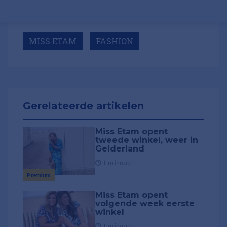
MISS ETAM
FASHION
Gerelateerde artikelen
Miss Etam opent
tweede winkel, weer in
Gelderland
1 minuut
Premium
Miss Etam opent
volgende week eerste
winkel
1 minuut