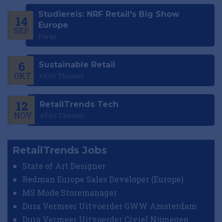
Studiereis: NRF Retail's Big Show
14
Europe
SEP
Parijs
6
Sustainable Retail
OKT
AFAS Theater
12
RetailTrends Tech
NOV
AFAS Theater
RetailTrends Jobs
State of Art Designer
Redman Europe Sales Developer (Europe)
MS Mode Storemanager
Dura Vermeer Uitvoerder GWW Amsterdam
Dura Vermeer Uitvoerder Civiel Nijmegen