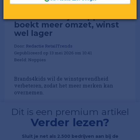
Moederbedrijf Noppies
boekt meer omzet, winst
wel lager
Door:
Redactie RetailTrends
Gepubliceerd op 13 mei 2026 om 10:41
Beeld: Noppies
Brands4kids wil de winstgevendheid
verbeteren, zodat het meer merken kan
overnemen.
Dit is een premium artikel
Verder lezen?
Sluit je net als 2.500 bedrijven aan bij de