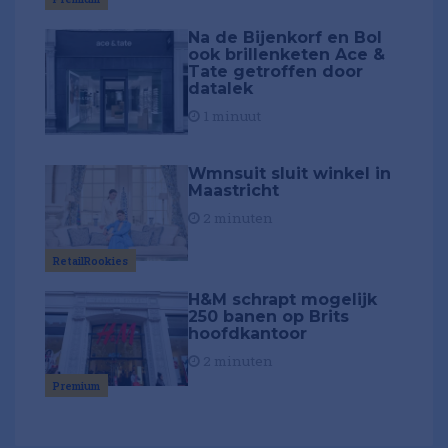
Na de Bijenkorf en Bol
ook brillenketen Ace &
Tate getroffen door
datalek
1 minuut
Wmnsuit sluit winkel in
Maastricht
2 minuten
RetailRookies
H&M schrapt mogelijk
250 banen op Brits
hoofdkantoor
2 minuten
Premium