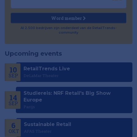
Word member
Al 2.500 bedrijven zijn onderdeel van de RetailTrends-
community
Upcoming events
10
RetailTrends Live
SEP
DeLaMar Theater
Studiereis: NRF Retail's Big Show
14
Europe
SEP
Parijs
6
Sustainable Retail
OKT
AFAS Theater