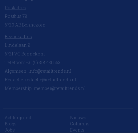
Postadres
Postbus 78
6720 AB Bennekom
Bezoekadres
Lindelaan 8
6721 VC Bennekom
Telefoon: +31 (0) 318 431 553
Algemeen:
info@retailtrends.nl
Redactie:
redactie@retailtrends.nl
Membership:
member@retailtrends.nl
Achtergrond
Nieuws
10 collega’s
Blogs
Columns
Jobs
Events
Contact
Word member