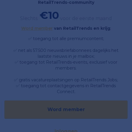
RetailTrends-community
€10
Slechts
voor de eerste maand
Word member
van RetailTrends en krijg
;
✅ toegang tot alle premiumcontent;
✅ net als 57.500 nieuwsbriefabonnees dagelijks het
laatste nieuws in je mailbox;
✅ toegang tot RetailTrends-events, exclusief voor
members.
✅ gratis vacatureplaatsingen op RetailTrends Jobs;
✅ toegang tot contactgegevens in RetailTrends
Connect.
Word member
Inloggen