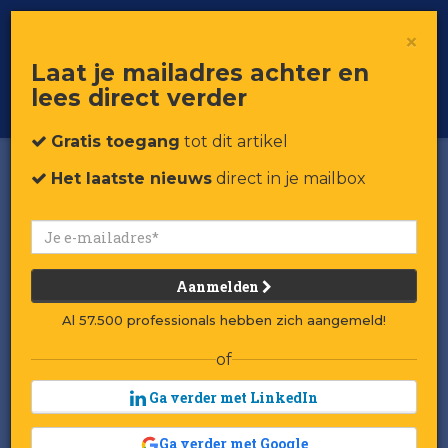
×
Toggle
Voor professionals in retail & brands
Laat je mailadres achter en
navigat
lees direct verder
Word member
Gratis toegang
tot dit artikel
Het laatste nieuws
direct in je mailbox
Aanmelden
Al 57.500 professionals hebben zich aangemeld!
of
Ga verder met LinkedIn
Ga verder met Google