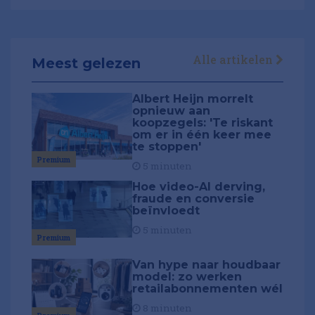
Alle artikelen
Meest gelezen
Albert Heijn morrelt
opnieuw aan
koopzegels: 'Te riskant
om er in één keer mee
te stoppen'
Premium
5 minuten
Hoe video-AI derving,
fraude en conversie
beïnvloedt
5 minuten
Premium
Van hype naar houdbaar
model: zo werken
retailabonnementen wél
8 minuten