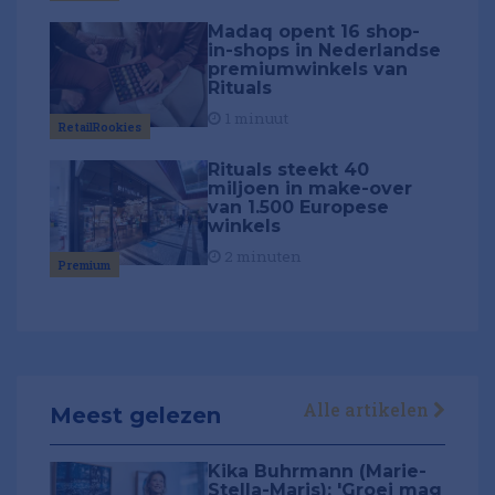
Madaq opent 16 shop-
in-shops in Nederlandse
premiumwinkels van
Rituals
1 minuut
RetailRookies
Rituals steekt 40
miljoen in make-over
van 1.500 Europese
winkels
2 minuten
Premium
Alle artikelen
Meest gelezen
Kika Buhrmann (Marie-
Stella-Maris): 'Groei mag