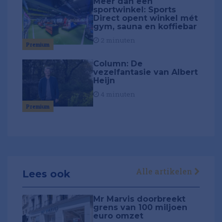
Meer dan een
sportwinkel: Sports
Direct opent winkel mét
gym, sauna en koffiebar
2 minuten
Premium
Column: De
vezelfantasie van Albert
Heijn
4 minuten
Premium
Alle artikelen
Lees ook
Mr Marvis doorbreekt
grens van 100 miljoen
euro omzet