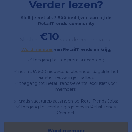
Verder lezen?
Sluit je net als 2.500 bedrijven aan bij de
RetailTrends-community
€10
Slechts
voor de eerste maand
Word member
van RetailTrends en krijg
;
✅ toegang tot alle premiumcontent;
✅ net als 57.500 nieuwsbriefabonnees dagelijks het
laatste nieuws in je mailbox;
✅ toegang tot RetailTrends-events, exclusief voor
members.
✅ gratis vacatureplaatsingen op RetailTrends Jobs;
✅ toegang tot contactgegevens in RetailTrends
Connect.
Word member