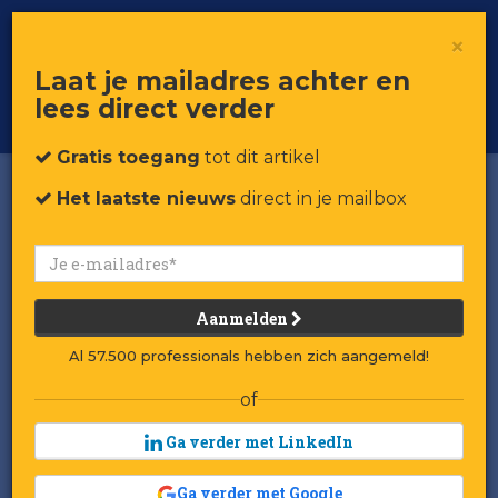
×
Toggle
Voor professionals in retail & brands
Laat je mailadres achter en
navigat
lees direct verder
Word member
Gratis toegang
tot dit artikel
Het laatste nieuws
direct in je mailbox
Aanmelden
Al 57.500 professionals hebben zich aangemeld!
of
Ga verder met LinkedIn
Ga verder met Google