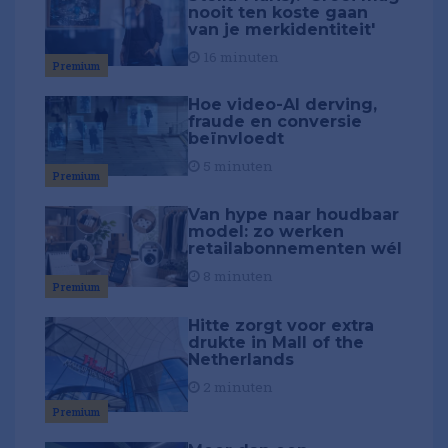
nooit ten koste gaan
van je merkidentiteit'
16 minuten
Premium
Hoe video-AI derving,
fraude en conversie
beïnvloedt
5 minuten
Premium
Van hype naar houdbaar
model: zo werken
retailabonnementen wél
8 minuten
Premium
Hitte zorgt voor extra
drukte in Mall of the
Netherlands
2 minuten
Premium