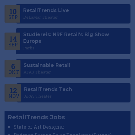
10
RetailTrends Live
SEP
DeLaMar Theater
Studiereis: NRF Retail's Big Show
14
Europe
SEP
Parijs
6
Sustainable Retail
OKT
AFAS Theater
12
RetailTrends Tech
NOV
AFAS Theater
RetailTrends Jobs
State of Art Designer
Redman Europe Sales Developer (Europe)