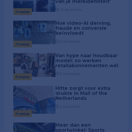
van je merkidentiteit'
16 minuten
Premium
Hoe video-AI derving,
fraude en conversie
beïnvloedt
5 minuten
Premium
Van hype naar houdbaar
model: zo werken
retailabonnementen wél
8 minuten
Premium
Hitte zorgt voor extra
drukte in Mall of the
Netherlands
2 minuten
Premium
Meer dan een
sportwinkel: Sports