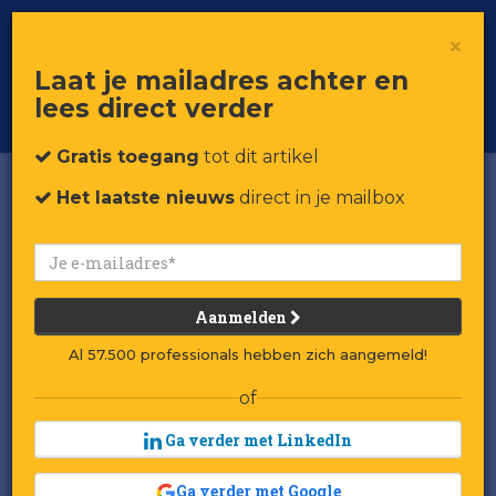
×
Toggle
Voor professionals in retail & brands
Laat je mailadres achter en
navigat
lees direct verder
Word member
Gratis toegang
tot dit artikel
Het laatste nieuws
direct in je mailbox
Aanmelden
Al 57.500 professionals hebben zich aangemeld!
of
Ga verder met LinkedIn
Ga verder met Google