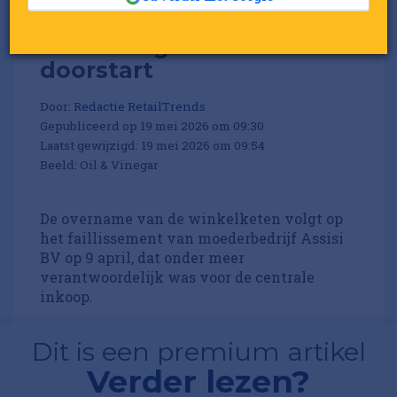
Oil & Vinegar maakt
doorstart
Door:
Redactie RetailTrends
Gepubliceerd op 19 mei 2026 om 09:30
Laatst gewijzigd: 19 mei 2026 om 09:54
Beeld: Oil & Vinegar
De overname van de winkelketen volgt op
het faillissement van moederbedrijf Assisi
BV op 9 april, dat onder meer
verantwoordelijk was voor de centrale
inkoop.
Dit is een premium artikel
Verder lezen?