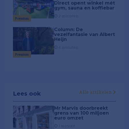
Direct opent winkel mét
gym, sauna en koffiebar
2 minuten
Premium
Column: De
vezelfantasie van Albert
Heijn
4 minuten
Premium
Alle artikelen
Lees ook
Mr Marvis doorbreekt
grens van 100 miljoen
euro omzet
1 minuut