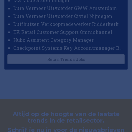
MS Mode Storemanager
Dura Vermeer Uitvoerder GWW Amsterdam
Dura Vermeer Uitvoerder Civiel Nijmegen
Duifhuizen Verkoopmedewerker Ridderkerk
EK Retail Customer Support Omnichannel
Hubo Assistent Category Manager
Checkpoint Systems Key Accountmanager Benelux
RetailTrends Jobs
Altijd op de hoogte van de laatste
trends in de retailsector.
Schrijf je nu in voor de nieuwsbrieven