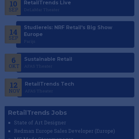
10
RetailTrends Live
SEP
DeLaMar Theater
Studiereis: NRF Retail's Big Show
14
Europe
SEP
Parijs
6
Sustainable Retail
OKT
AFAS Theater
12
RetailTrends Tech
NOV
AFAS Theater
RetailTrends Jobs
State of Art Designer
Redman Europe Sales Developer (Europe)