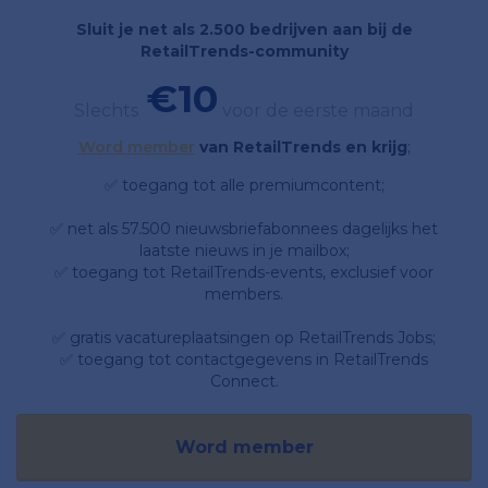
Sluit je net als 2.500 bedrijven aan bij de
RetailTrends-community
€10
Slechts
voor de eerste maand
Word member
van RetailTrends en krijg
;
✅ toegang tot alle premiumcontent;
✅ net als 57.500 nieuwsbriefabonnees dagelijks het
laatste nieuws in je mailbox;
✅ toegang tot RetailTrends-events, exclusief voor
members.
✅ gratis vacatureplaatsingen op RetailTrends Jobs;
✅ toegang tot contactgegevens in RetailTrends
Connect.
Word member