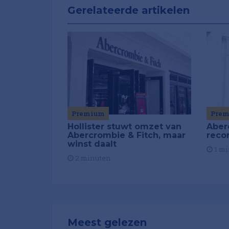
Gerelateerde artikelen
Premium
Pre
Hollister stuwt omzet van
Aber
Abercrombie & Fitch, maar
reco
winst daalt
1 mi
2 minuten
Meest gelezen