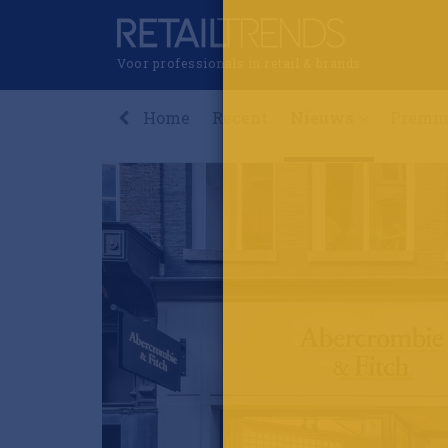
Voor professionals in retail & brands
Home
Recent
Nieuws
Premi