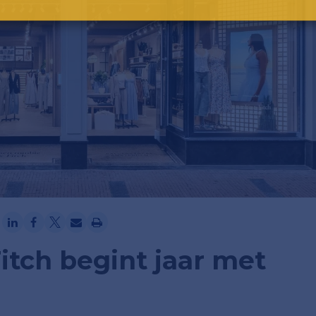
Ga verder met Google
itch begint jaar met