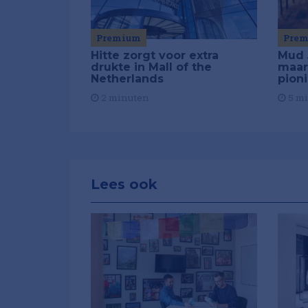
Premium
Pre
Hitte zorgt voor extra
Mud 
drukte in Mall of the
maar
Netherlands
pion
2 minuten
5 m
Lees ook