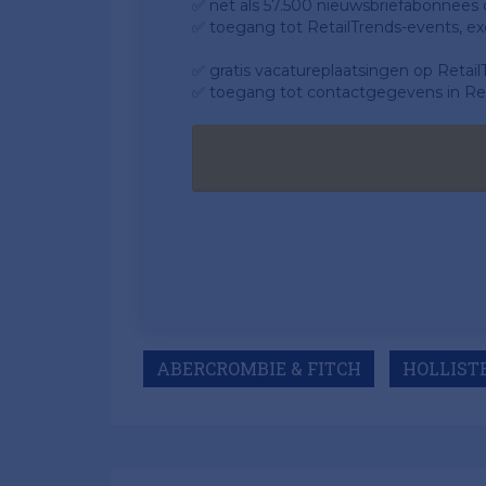
✅ net als 57.500 nieuwsbriefabonnees da
✅ toegang tot RetailTrends-events, ex
✅ gratis vacatureplaatsingen op Retail
✅ toegang tot contactgegevens in Ret
ABERCROMBIE & FITCH
HOLLIST