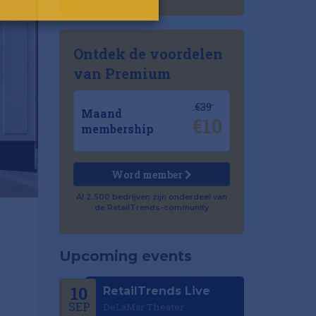
Ontdek de voordelen
van Premium
€39
Maand
€10
membership
Word member
Al 2.500 bedrijven zijn onderdeel van
de RetailTrends-community
Upcoming events
10
RetailTrends Live
SEP
DeLaMar Theater