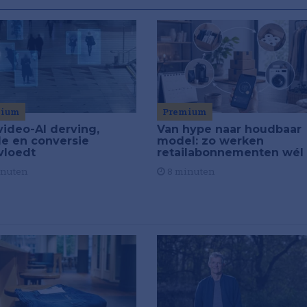
Premium
mium
Van hype naar houdbaar
video-AI derving,
model: zo werken
de en conversie
retailabonnementen wél
vloedt
8 minuten
inuten