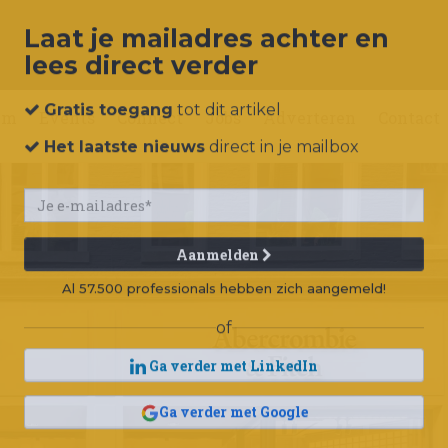
Laat je mailadres achter en
lees direct verder
um
Events
Connect
Jobs
Adverteren
Contact
Gratis toegang
tot dit artikel
Het laatste nieuws
direct in je mailbox
Aanmelden
Al 57.500 professionals hebben zich aangemeld!
of
Ga verder met LinkedIn