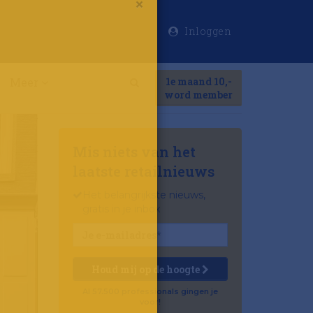
Inloggen
×
Meer
1e maand 10,-
Search
word member
Mis niets van het
laatste retailnieuws
Het belangrijkste nieuws,
gratis in je inbox
Houd mij op de hoogte
Al 57.500 professionals gingen je
voor!