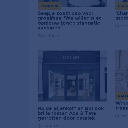
Premium
Pre
Seepje zoekt ceo voor
'Chan
groeifase: 'We willen niet
mod
opnieuw tegen stagnatie
1 mi
aanlopen'
6 minuten
Reta
Wmns
Maas
Na de Bijenkorf en Bol ook
brillenketen Ace & Tate
2 m
getroffen door datalek
1 minuut