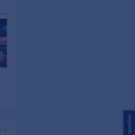
,
s
Word member
en