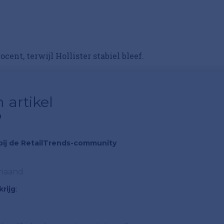
ent, terwijl Hollister stabiel bleef.
 artikel
?
n bij de RetailTrends-community
 maand
rijg
;