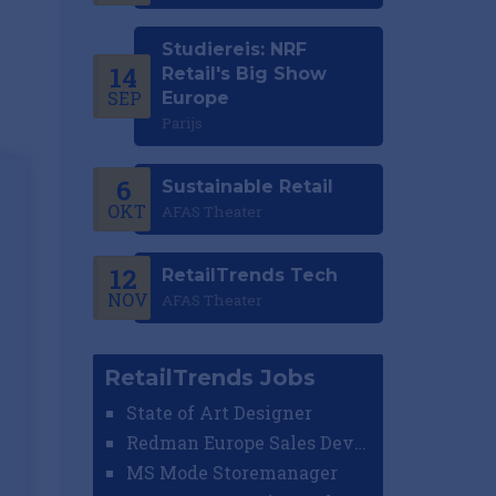
Studiereis: NRF
14
Retail's Big Show
SEP
Europe
Parijs
6
Sustainable Retail
OKT
AFAS Theater
12
RetailTrends Tech
NOV
AFAS Theater
RetailTrends Jobs
State of Art Designer
Redman Europe Sales Developer (Europe)
MS Mode Storemanager