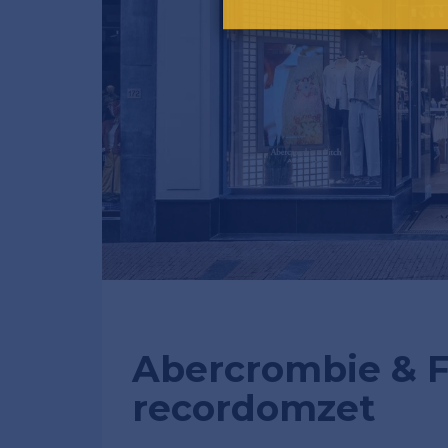
Abercrombie & F
recordomzet