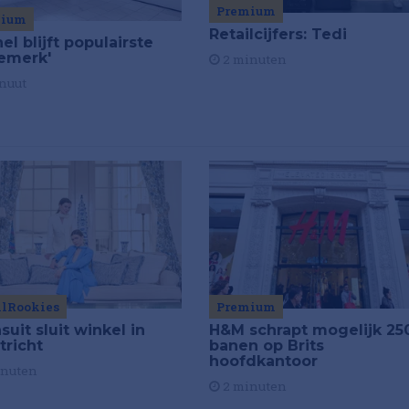
Premium
mium
Retailcijfers: Tedi
el blijft populairste
emerk'
2 minuten
nuut
ilRookies
Premium
uit sluit winkel in
H&M schrapt mogelijk 25
tricht
banen op Brits
hoofdkantoor
inuten
2 minuten