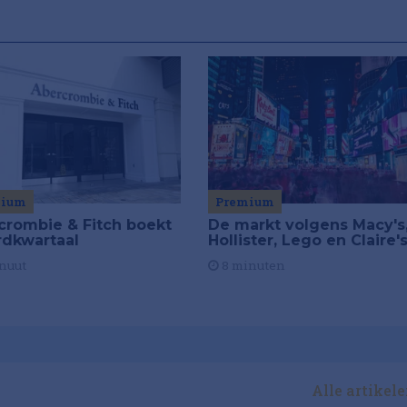
mium
Premium
crombie & Fitch boekt
De markt volgens Macy's
rdkwartaal
Hollister, Lego en Claire'
nuut
8 minuten
Alle artikel