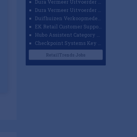
Dura Vermeer Uitvoerder GWW Amsterdam
Dura Vermeer Uitvoerder Civiel Nijmegen
Duifhuizen Verkoopmedewerker Ridderkerk
EK Retail Customer Support Omnichannel
Hubo Assistent Category Manager
Checkpoint Systems Key Accountmanager Benelux
RetailTrends Jobs