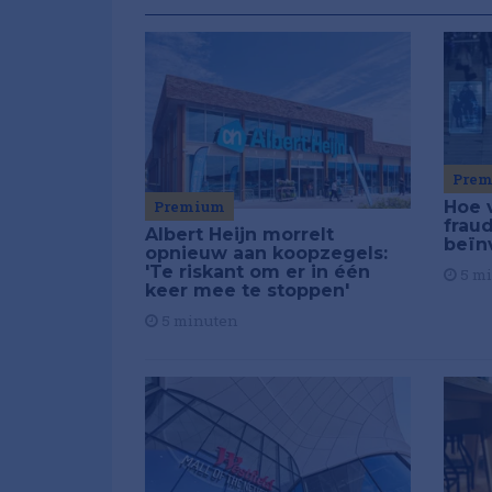
Pre
Premium
Hoe 
frau
Albert Heijn morrelt
beïn
opnieuw aan koopzegels:
'Te riskant om er in één
5 m
keer mee te stoppen'
5 minuten