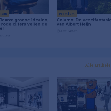
mium
Premium
Jeans: groene idealen,
Column: De vezelfantasi
 rode cijfers vellen de
van Albert Heijn
ier
4 minuten
inuten
Alle artikel