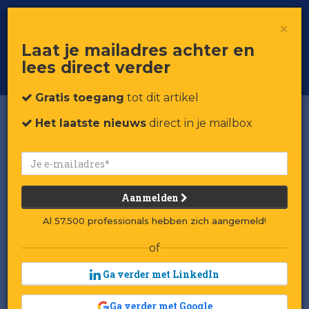
×
Toggle
Voor professionals in retail & brands
Laat je mailadres achter en
navigat
lees direct verder
Word member
Gratis toegang
tot dit artikel
Het laatste nieuws
direct in je mailbox
Aanmelden
Al 57.500 professionals hebben zich aangemeld!
of
Ga verder met LinkedIn
Ga verder met Google