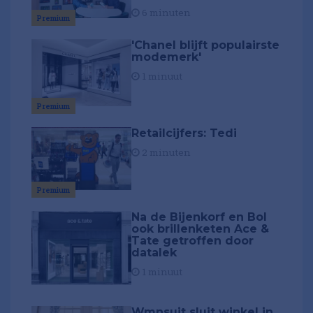
6 minuten
Premium
'Chanel blijft populairste
modemerk'
1 minuut
Premium
Retailcijfers: Tedi
2 minuten
Premium
Na de Bijenkorf en Bol
ook brillenketen Ace &
Tate getroffen door
datalek
1 minuut
Wmnsuit sluit winkel in