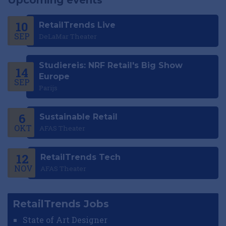
10
RetailTrends Live
SEP
DeLaMar Theater
Studiereis: NRF Retail's Big Show
14
Europe
SEP
Parijs
6
Sustainable Retail
OKT
AFAS Theater
12
RetailTrends Tech
NOV
AFAS Theater
RetailTrends Jobs
State of Art Designer