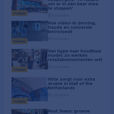
om er in één keer mee
te stoppen'
Premium
5 minuten
Hoe video-AI derving,
fraude en conversie
beïnvloedt
5 minuten
Premium
Van hype naar houdbaar
model: zo werken
retailabonnementen wél
8 minuten
Premium
Hitte zorgt voor extra
drukte in Mall of the
Netherlands
2 minuten
Premium
Mud Jeans: groene