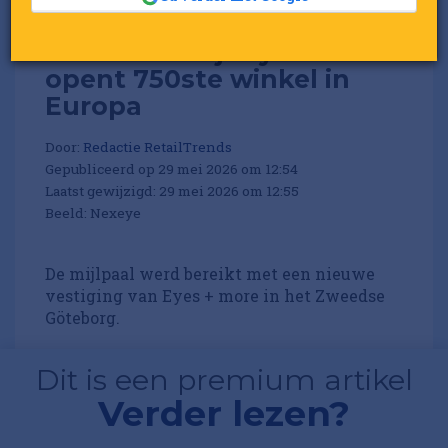
Moederbedrijf Eyes + more
opent 750ste winkel in
Europa
Door:
Redactie RetailTrends
Gepubliceerd op 29 mei 2026 om 12:54
Laatst gewijzigd: 29 mei 2026 om 12:55
Beeld: Nexeye
De mijlpaal werd bereikt met een nieuwe
vestiging van Eyes + more in het Zweedse
Göteborg.
Dit is een premium artikel
Verder lezen?