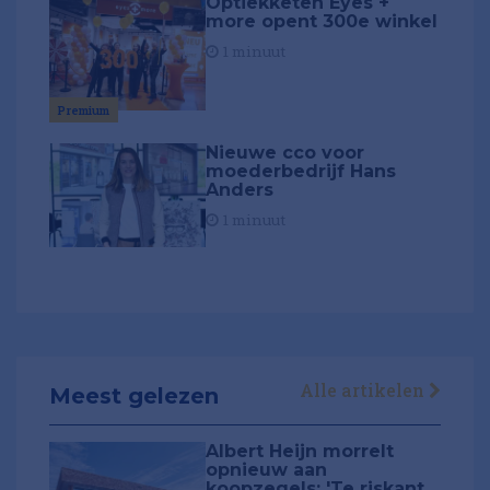
Optiekketen Eyes +
more opent 300e winkel
1 minuut
Premium
Nieuwe cco voor
moederbedrijf Hans
Anders
1 minuut
Alle artikelen
Meest gelezen
Albert Heijn morrelt
opnieuw aan
koopzegels: 'Te riskant