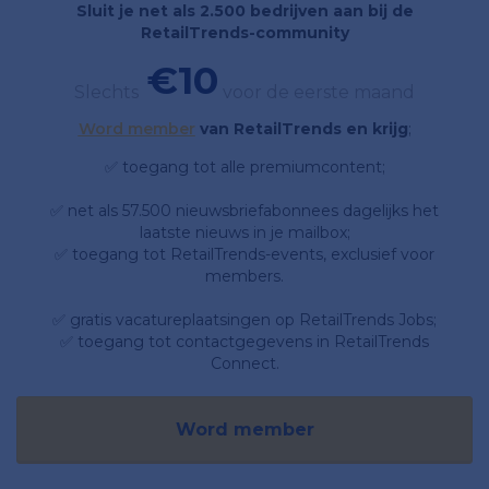
Sluit je net als 2.500 bedrijven aan bij de
RetailTrends-community
€10
Slechts
voor de eerste maand
Word member
van RetailTrends en krijg
;
✅ toegang tot alle premiumcontent;
✅ net als 57.500 nieuwsbriefabonnees dagelijks het
laatste nieuws in je mailbox;
✅ toegang tot RetailTrends-events, exclusief voor
members.
✅ gratis vacatureplaatsingen op RetailTrends Jobs;
✅ toegang tot contactgegevens in RetailTrends
Connect.
Word member