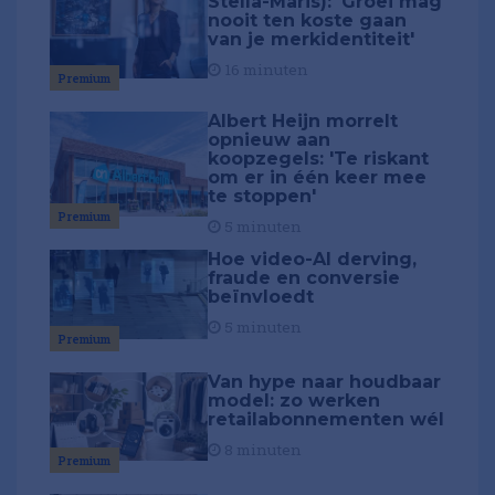
Stella-Maris): 'Groei mag
nooit ten koste gaan
van je merkidentiteit'
16 minuten
Premium
Albert Heijn morrelt
opnieuw aan
koopzegels: 'Te riskant
om er in één keer mee
te stoppen'
Premium
5 minuten
Hoe video-AI derving,
fraude en conversie
beïnvloedt
5 minuten
Premium
Van hype naar houdbaar
model: zo werken
retailabonnementen wél
8 minuten
Premium