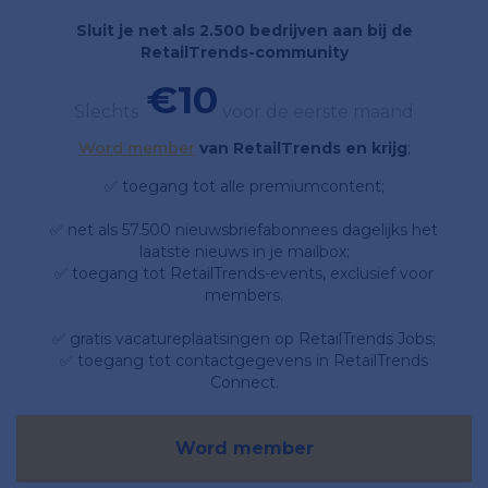
Sluit je net als 2.500 bedrijven aan bij de
RetailTrends-community
€10
Slechts
voor de eerste maand
Word member
van RetailTrends en krijg
;
✅ toegang tot alle premiumcontent;
✅ net als 57.500 nieuwsbriefabonnees dagelijks het
laatste nieuws in je mailbox;
✅ toegang tot RetailTrends-events, exclusief voor
members.
✅ gratis vacatureplaatsingen op RetailTrends Jobs;
✅ toegang tot contactgegevens in RetailTrends
Connect.
Word member