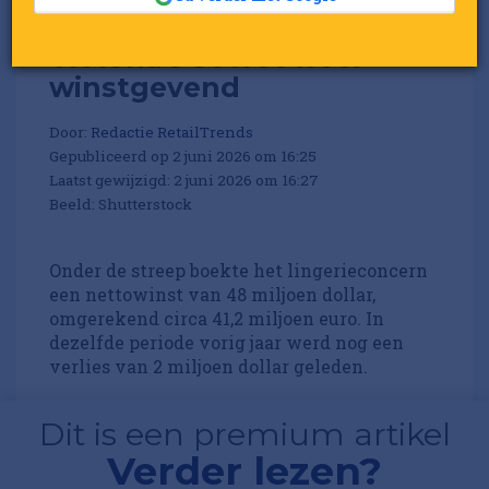
Victoria's Secret weer
winstgevend
Door:
Redactie RetailTrends
Gepubliceerd op 2 juni 2026 om 16:25
Laatst gewijzigd: 2 juni 2026 om 16:27
Beeld: Shutterstock
Onder de streep boekte het lingerieconcern
een nettowinst van 48 miljoen dollar,
omgerekend circa 41,2 miljoen euro. In
dezelfde periode vorig jaar werd nog een
verlies van 2 miljoen dollar geleden.
Dit is een premium artikel
Verder lezen?