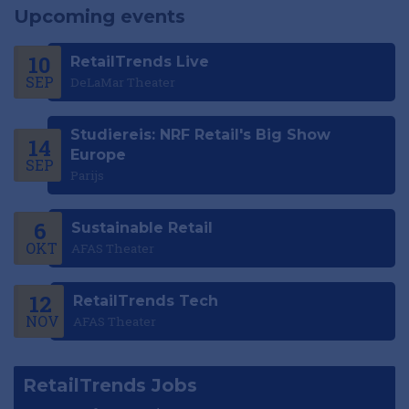
Upcoming events
10
RetailTrends Live
SEP
DeLaMar Theater
Studiereis: NRF Retail's Big Show
14
Europe
SEP
Parijs
6
Sustainable Retail
OKT
AFAS Theater
12
RetailTrends Tech
NOV
AFAS Theater
RetailTrends Jobs