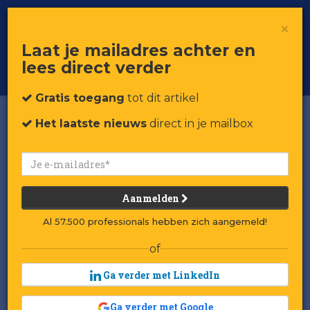
×
Toggle
Voor professionals in retail & brands
Laat je mailadres achter en
navigat
lees direct verder
Word member
Gratis toegang
tot dit artikel
Het laatste nieuws
direct in je mailbox
Aanmelden
Al 57.500 professionals hebben zich aangemeld!
of
Ga verder met LinkedIn
Ga verder met Google