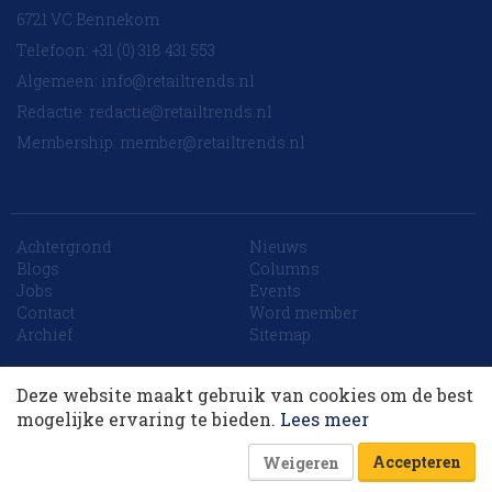
6721 VC Bennekom
Telefoon: +31 (0) 318 431 553
Algemeen:
info@retailtrends.nl
Redactie:
redactie@retailtrends.nl
Membership:
member@retailtrends.nl
Achtergrond
Nieuws
Blogs
Columns
Jobs
Events
Contact
Word member
10 collega’s
Archief
Sitemap
Deze website maakt gebruik van cookies om de best
Korting op events
Website is powered by
mogelijke ervaring te bieden.
Lees meer
Accepteren
Weigeren