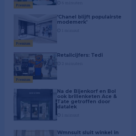
6 minuten
Premium
'Chanel blijft populairste
modemerk'
1 minuut
Premium
Retailcijfers: Tedi
2 minuten
Premium
Na de Bijenkorf en Bol
ook brillenketen Ace &
Tate getroffen door
datalek
1 minuut
Wmnsuit sluit winkel in