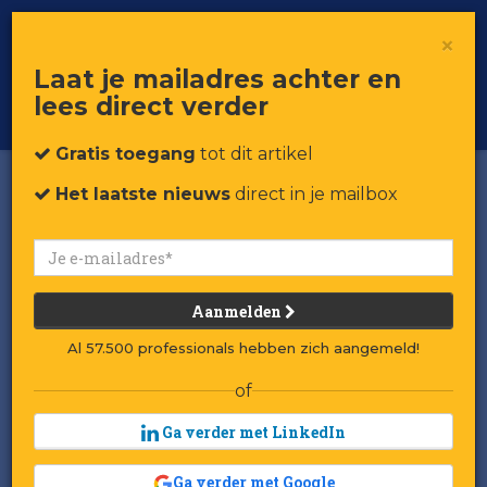
×
Toggle
Voor professionals in retail & brands
Laat je mailadres achter en
navigat
lees direct verder
Word member
Gratis toegang
tot dit artikel
Het laatste nieuws
direct in je mailbox
Aanmelden
Al 57.500 professionals hebben zich aangemeld!
of
Ga verder met LinkedIn
Ga verder met Google