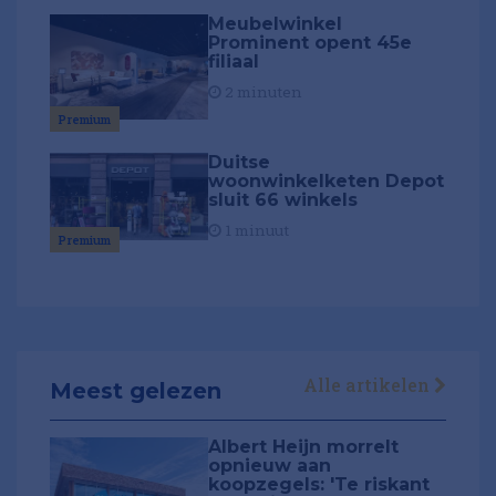
Meubelwinkel
Prominent opent 45e
filiaal
2 minuten
Premium
Duitse
woonwinkelketen Depot
sluit 66 winkels
1 minuut
Premium
Alle artikelen
Meest gelezen
Albert Heijn morrelt
opnieuw aan
koopzegels: 'Te riskant