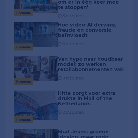
om er in één keer mee
te stoppen'
Premium
5 minuten
Hoe video-AI derving,
fraude en conversie
beïnvloedt
5 minuten
Premium
Van hype naar houdbaar
model: zo werken
retailabonnementen wél
8 minuten
Premium
Hitte zorgt voor extra
drukte in Mall of the
Netherlands
2 minuten
Premium
Mud Jeans: groene
idealen, maar rode