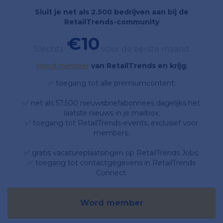
Sluit je net als 2.500 bedrijven aan bij de
RetailTrends-community
€10
Slechts
voor de eerste maand
Word member
van RetailTrends en krijg
;
✅ toegang tot alle premiumcontent;
✅ net als 57.500 nieuwsbriefabonnees dagelijks het
laatste nieuws in je mailbox;
✅ toegang tot RetailTrends-events, exclusief voor
members.
✅ gratis vacatureplaatsingen op RetailTrends Jobs;
✅ toegang tot contactgegevens in RetailTrends
Connect.
Word member