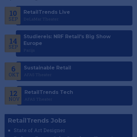
10
RetailTrends Live
SEP
DeLaMar Theater
Studiereis: NRF Retail's Big Show
14
Europe
SEP
Parijs
6
Sustainable Retail
OKT
AFAS Theater
12
RetailTrends Tech
NOV
AFAS Theater
RetailTrends Jobs
State of Art Designer