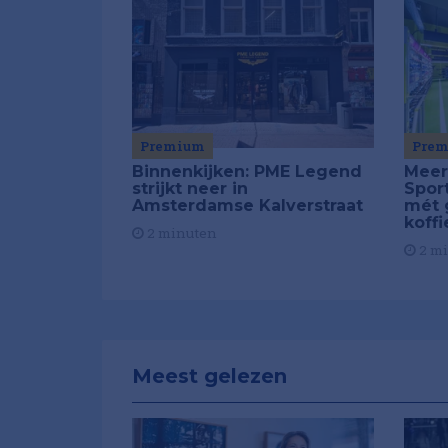
Premium
Pre
Binnenkijken: PME Legend
Meer
strijkt neer in
Spor
Amsterdamse Kalverstraat
mét 
koffi
2 minuten
2 m
Meest gelezen