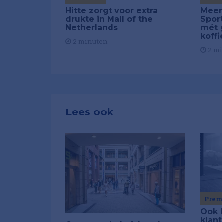
Meer
Hitte zorgt voor extra
Spor
drukte in Mall of the
mét 
Netherlands
koffi
2 minuten
2 m
Lees ook
Pre
Ook 
klant