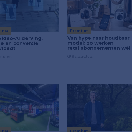
Premium
mium
Van hype naar houdbaar
video-AI derving,
model: zo werken
de en conversie
retailabonnementen wél
vloedt
8 minuten
inuten
mium
Premium