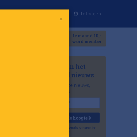
Inloggen
×
Meer
1e maand 10,-
Search
word member
Mis niets van het
laatste retailnieuws
Het belangrijkste nieuws,
gratis in je inbox
Houd mij op de hoogte
Al 57.500 professionals gingen je
voor!