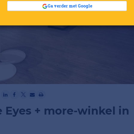
Ga verder met Google
te Eyes + more-winkel in