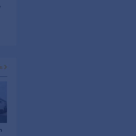
e
en
n