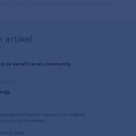
inkel waar 38 glasvarianten zichtbaar worden
richt met allerlei zonnebrillen....
 artikel
?
n bij de RetailTrends-community
 maand
rijg
;
gelijks het laatste nieuws in je mailbox;
clusief voor members.
Trends Jobs;