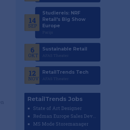
Studiereis: NRF
14
Retail's Big Show
SEP
Europe
Parijs
6
Sustainable Retail
OKT
AFAS Theater
12
RetailTrends Tech
NOV
AFAS Theater
RetailTrends Jobs
en
State of Art Designer
Redman Europe Sales Developer (Europe)
MS Mode Storemanager