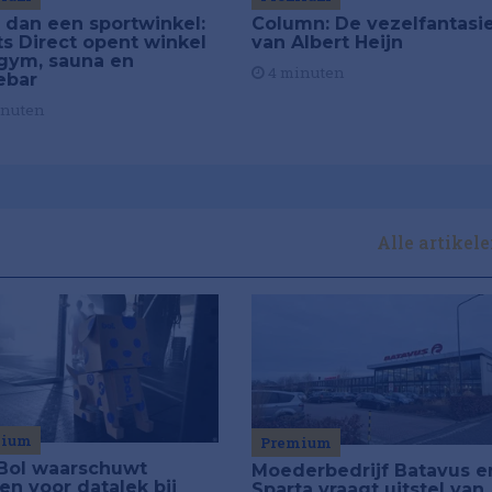
 dan een sportwinkel:
Column: De vezelfantasi
ts Direct opent winkel
van Albert Heijn
gym, sauna en
4 minuten
ebar
inuten
Alle artikel
mium
Premium
Bol waarschuwt
Moederbedrijf Batavus e
en voor datalek bij
Sparta vraagt uitstel van