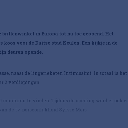
e brillenwinkel in Europa tot nu toe geopend. Het
 koos voor de Duitse stad Keulen. Een kijkje in de
 zijn deuren opende.
sse, naast de lingerieketen Intimissimi. In totaal is het
er 2 verdiepingen.
00 monturen te vinden. Tijdens de opening werd er ook e
van de tv-persoonlijkheid Sylvie Meis.