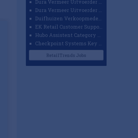
Dura Vermeer Uitvoerder GWW Amsterdam
Dura Vermeer Uitvoerder Civiel Nijmegen
Duifhuizen Verkoopmedewerker Ridderkerk
EK Retail Customer Support Omnichannel
Hubo Assistent Category Manager
Checkpoint Systems Key Accountmanager Benelux
RetailTrends Jobs