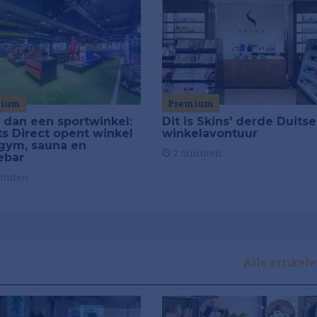
mium
Premium
 dan een sportwinkel:
Dit is Skins' derde Duitse
ts Direct opent winkel
winkelavontuur
gym, sauna en
2 minuten
ebar
inuten
Alle artikel