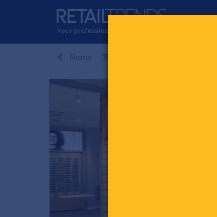
Voor professionals in retail & brands
Home
Recent
Nieuws
Premi