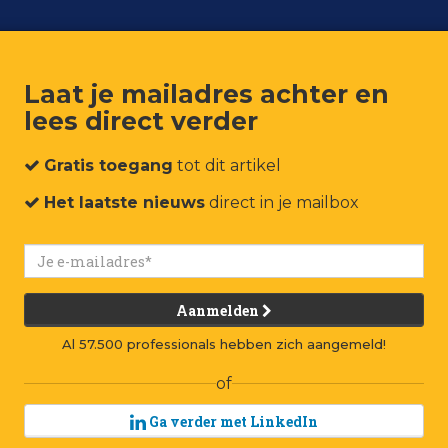
Laat je mailadres achter en
lees direct verder
um
Events
Connect
Jobs
Adverteren
Contact
Gratis toegang
tot dit artikel
Het laatste nieuws
direct in je mailbox
Aanmelden
Al 57.500 professionals hebben zich aangemeld!
of
Ga verder met LinkedIn