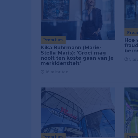
Pre
Premium
Hoe 
frau
Kika Buhrmann (Marie-
beïn
Stella-Maris): 'Groei mag
nooit ten koste gaan van je
5 m
merkidentiteit'
16 minuten
Pre
Premium