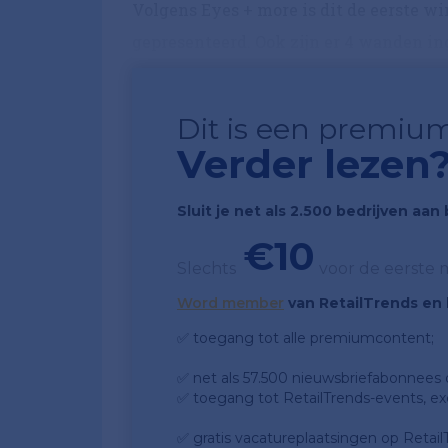
Volgens Eyes + more is dit de eerste w
gepresenteerd. Ook zijn er 4 wanden inge
Dit is een premium
Verder lezen
Sluit je net als 2.500 bedrijven aa
€10
Slechts
voor de eerste
Word member
van RetailTrends en k
✅ toegang tot alle premiumcontent;
✅ net als 57.500 nieuwsbriefabonnees da
✅ toegang tot RetailTrends-events, ex
✅ gratis vacatureplaatsingen op Retail