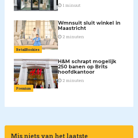
1 minuut
Wmnsuit sluit winkel in
Maastricht
2 minuten
RetailRookies
H&M schrapt mogelijk
250 banen op Brits
hoofdkantoor
2 minuten
Premium
Mis niets van het laatste