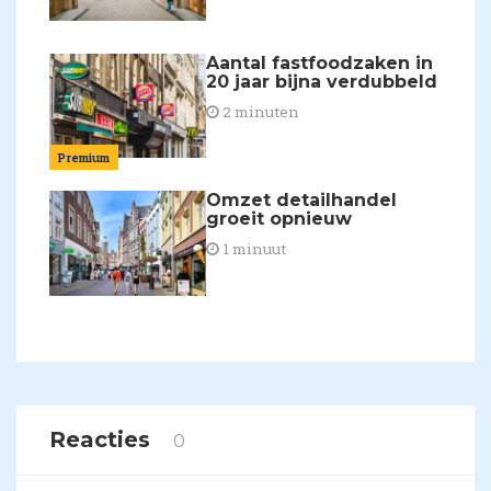
Aantal fastfoodzaken in
20 jaar bijna verdubbeld
2 minuten
Premium
Omzet detailhandel
groeit opnieuw
1 minuut
Reacties
0