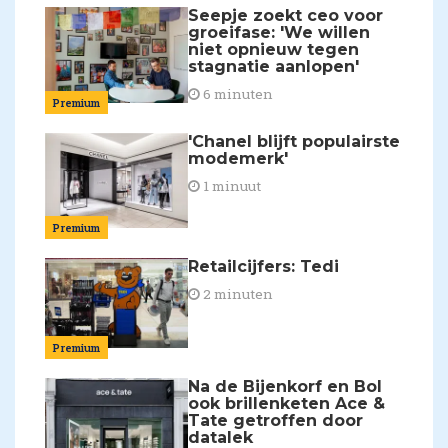
Seepje zoekt ceo voor
groeifase: 'We willen
niet opnieuw tegen
stagnatie aanlopen'
6 minuten
Premium
'Chanel blijft populairste
modemerk'
1 minuut
Premium
Retailcijfers: Tedi
2 minuten
Premium
Na de Bijenkorf en Bol
ook brillenketen Ace &
Tate getroffen door
datalek