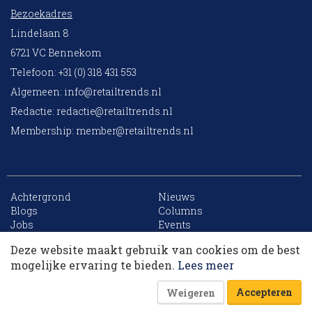
Bezoekadres
Lindelaan 8
6721 VC Bennekom
Telefoon: +31 (0) 318 431 553
Algemeen:
info@retailtrends.nl
Redactie:
redactie@retailtrends.nl
Membership:
member@retailtrends.nl
Achtergrond
Nieuws
10 collega’s
Blogs
Columns
Jobs
Events
Contact
Word member
Deze website maakt gebruik van cookies om de best
Archief
Sitemap
Korting op events
mogelijke ervaring te bieden.
Lees meer
Accepteren
Weigeren
Website is powered by