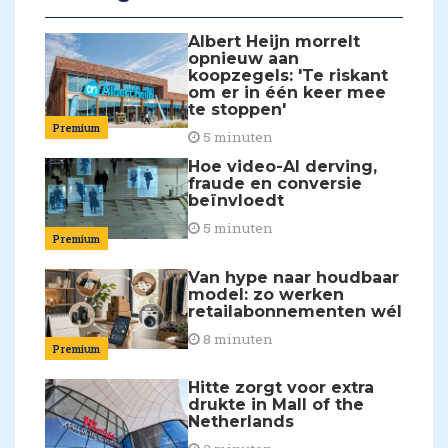
Albert Heijn morrelt
opnieuw aan
koopzegels: 'Te riskant
om er in één keer mee
te stoppen'
Premium
5 minuten
Hoe video-AI derving,
fraude en conversie
beïnvloedt
5 minuten
Premium
Van hype naar houdbaar
model: zo werken
retailabonnementen wél
8 minuten
Premium
Hitte zorgt voor extra
drukte in Mall of the
Netherlands