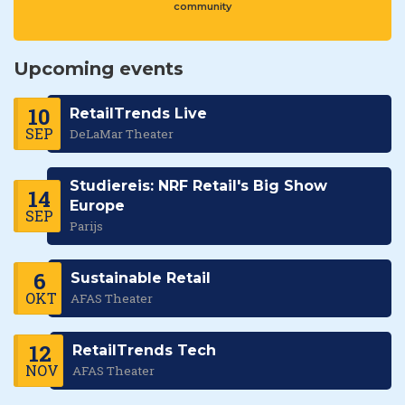
community
Upcoming events
10
RetailTrends Live
SEP
DeLaMar Theater
Studiereis: NRF Retail's Big Show
14
Europe
SEP
Parijs
6
Sustainable Retail
OKT
AFAS Theater
12
RetailTrends Tech
NOV
AFAS Theater